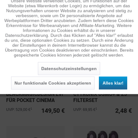
Unsere Website verwendet Cookies, um Funktionen auf der
Aktiv
Funktionale
Website (etwa Warenkorb oder Login) zu ermöglichen, um das
Nutzungsverhalten unserer Website zu analysieren und stetig zu
FREEWELL GEAR ND/PL
POLARPRO VND
verbessern, sowie um Dir personalisierte Angebote auf
FILTER 10PACK FÜR DJI
COLLECTION FILTER 2ER
Inaktiv
Tracking
Werbeplattformen Dritter anzubieten. Zudem liefern diese Cookies
MINI...
SET FÜR DJI...
Erkenntnisse für Werbeanalysen und Affiliate-Marketing. Weitere
49,98 €
39,50 €
1
1
UVP: 159,95 €
UVP: 139,95 €
Informationen zu Cookies erhältst du in unserer
Datenschutzerklärung. Durch das Klicken auf "Alles klar!" erlaubst
Inaktiv
Personalisierung
du uns, diese optionalen Cookies zu setzen. Durch eine Änderung
der Einstellungen in deinem Internetbrowser kannst du die
Übertragung von Cookies deaktivieren oder einschränken. Bereits
gespeicherte Cookies können jederzeit gelöscht werden.
Inaktiv
Service
Datenschutzeinstellungen
Nur funktionale Cookies akzeptieren
Alles klar!
BLACKMAGICDESIGN EVF
CYTRONIX OSMO+ & Z3
FÜR POCKET CINEMA
FILTERSET
CAMERA PRO
149,50 €
2,48 €
1
1
UVP: 529,00 €
UVP: 69,95 €