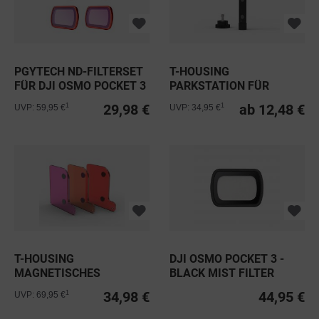
PGYTECH ND-FILTERSET
T-HOUSING
FÜR DJI OSMO POCKET 3
PARKSTATION FÜR
FILTER AM T-HOUSING
29,98 €
ab 12,48 €
1
1
UVP: 59,95 €
UVP: 34,95 €
T-HOUSING
DJI OSMO POCKET 3 -
MAGNETISCHES
BLACK MIST FILTER
TAUCHFILTERSET FÜR
34,98 €
44,95 €
1
UVP: 69,95 €
OSMO...