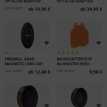
UP FILTER ADAPTER
UP FILTER ADAPTER
RING 52MM
RING 49MM
ab 14,98 €
ab 34,95 €
1
UVP: 34,95 €
FREEWELL GEAR
BACKSCATTER FLIP
MAGNETIC LENS CAP
BLUEWATER DIVE+
FILTER 20-40FT
ab 12,48 €
9,98 €
1
1
UVP: 34,95 €
UVP: 19,95 €