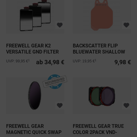
FREEWELL GEAR K2
BACKSCATTER FLIP
VERSATILE GND FILTER
BLUEWATER SHALLOW
FILTER 10-25FT
ab 34,98 €
9,98 €
1
1
UVP: 99,95 €
UVP: 19,95 €
FREEWELL GEAR
FREEWELL GEAR TRUE
MAGNETIC QUICK SWAP
COLOR 2PACK VND-