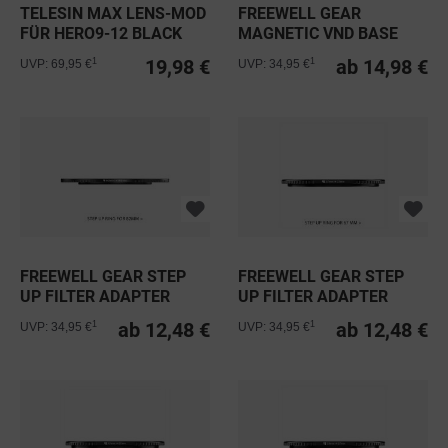
TELESIN MAX LENS-MOD
FREEWELL GEAR
FÜR HERO9-12 BLACK
MAGNETIC VND BASE
RING
19,98 €
ab 14,98 €
1
1
UVP: 69,95 €
UVP: 34,95 €
FREEWELL GEAR STEP
FREEWELL GEAR STEP
UP FILTER ADAPTER
UP FILTER ADAPTER
RING...
RING 67MM
ab 12,48 €
ab 12,48 €
1
1
UVP: 34,95 €
UVP: 34,95 €