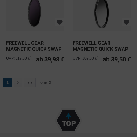
FREEWELL GEAR
FREEWELL GEAR
MAGNETIC QUICK SWAP
MAGNETIC QUICK SWAP
FILTER 72MM ND
FILTER 95MM
ab 39,98 €
ab 39,50 €
1
1
UVP: 119,00 €
UVP: 109,00 €
1
von
2