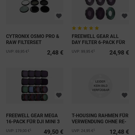
CYTRONIX OSMO PRO &
FREEWELL GEAR ALL
RAW FILTERSET
DAY FILTER 6-PACK FÜR
DJI...
2,48 €
24,98 €
1
1
UVP: 69,95 €
UVP: 99,95 €
FREEWELL GEAR MEGA
T-HOUSING RAHMEN FÜR
16-PACK FÜR DJI MINI 3
VERWENDUNG OHNE RE-
SERIE
FUEL IM...
49,50 €
12,48 €
1
1
UVP: 179,00 €
UVP: 24,95 €