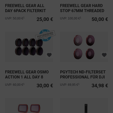
FREEWELL GEAR ALL
FREEWELL GEAR HARD
DAY 6PACK FILTERKIT
STOP 67MM THREADED
NUR FÜR...
VARIABLE...
25,00 €
50,00 €
1
1
UVP: 50,00 €
UVP: 100,00 €
FREEWELL GEAR OSMO
PGYTECH ND-FILTERSET
ACTION 1 ALL DAY 8
PROFESSIONAL FÜR DJI
FILTER...
OSMO...
30,00 €
34,98 €
1
1
UVP: 60,00 €
UVP: 69,95 €