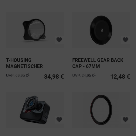
T-HOUSING
FREEWELL GEAR BACK
MAGNETISCHER
CAP - 67MM
RAHMEN MIT
34,98 €
12,48 €
1
1
UVP: 69,95 €
UVP: 24,95 €
MAKROLINSE...