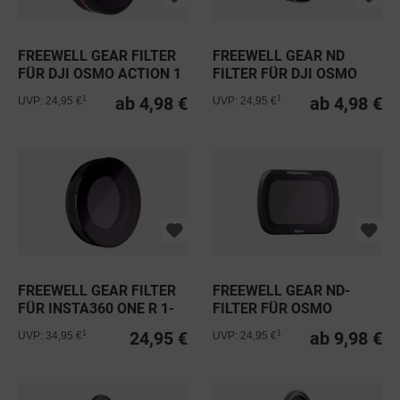
FREEWELL GEAR FILTER
FREEWELL GEAR ND
FÜR DJI OSMO ACTION 1
FILTER FÜR DJI OSMO
CAMERA
ACTION 1...
ab 4,98 €
ab 4,98 €
1
1
UVP: 24,95 €
UVP: 24,95 €
FREEWELL GEAR FILTER
FREEWELL GEAR ND-
FÜR INSTA360 ONE R 1-
FILTER FÜR OSMO
INCH...
POCKET & POCKET 2
24,95 €
ab 9,98 €
1
1
UVP: 34,95 €
UVP: 24,95 €