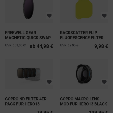
FREEWELL GEAR
BACKSCATTER FLIP
MAGNETIC QUICK SWAP
FLUORESCENCE FILTER
FILTER 112MM
ab 44,98 €
9,98 €
1
1
UVP: 109,00 €
UVP: 19,95 €
GOPRO ND FILTER 4ER
GOPRO MACRO LENS-
PACK FÜR HERO13
MOD FÜR HERO13 BLACK
BLACK
79,95 €
139,95 €