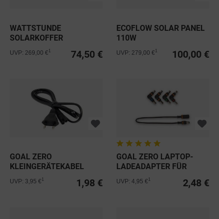
WATTSTUNDE
ECOFLOW SOLAR PANEL
SOLARKOFFER
110W
WS100SUL ULTRALIGHT
74,50 €
100,00 €
1
1
UVP: 269,00 €
UVP: 279,00 €
100W...
GOAL ZERO
GOAL ZERO LAPTOP-
KLEINGERÄTEKABEL
LADEADAPTER FÜR
NETZKABEL 2-POLIG...
SHERPA
1,98 €
2,48 €
1
1
UVP: 3,95 €
UVP: 4,95 €