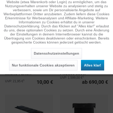
ECOFLOW SOLAR
GOAL ZERO LIGHTHOUSE
Website (etwa Warenkorb oder Login) zu ermöglichen, um das
Nutzungsverhalten unserer Website zu analysieren und stetig zu
TRACKER PRO
MICRO CHARGE
verbessern, sowie um Dir personalisierte Angebote auf
AUTOMATISCH
Inaktiv
Tracking
Werbeplattformen Dritter anzubieten. Zudem liefern diese Cookies
749,50 €
10,00 €
1
UVP: 24,95 €
Erkenntnisse für Werbeanalysen und Affiliate-Marketing. Weitere
Informationen zu Cookies erhältst du in unserer
Datenschutzerklärung. Durch das Klicken auf "Alles klar!" erlaubst
Inaktiv
Personalisierung
du uns, diese optionalen Cookies zu setzen. Durch eine Änderung
der Einstellungen in deinem Internetbrowser kannst du die
Übertragung von Cookies deaktivieren oder einschränken. Bereits
gespeicherte Cookies können jederzeit gelöscht werden.
Inaktiv
Service
Datenschutzeinstellungen
Nur funktionale Cookies akzeptieren
Alles klar!
GOAL ZERO LIGHTHOUSE
B&W ENERGY.CASE
MICRO FLASH
PRO500 300W
1
UVP: 1.599,00 €
10,00 €
ab 690,00 €
1
UVP: 21,95 €