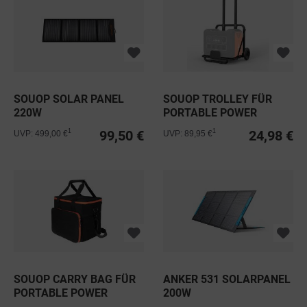
SOUOP SOLAR PANEL
SOUOP TROLLEY FÜR
220W
PORTABLE POWER
STATION 2400W
99,50 €
24,98 €
1
1
UVP: 499,00 €
UVP: 89,95 €
SOUOP CARRY BAG FÜR
ANKER 531 SOLARPANEL
PORTABLE POWER
200W
STATION 1800W