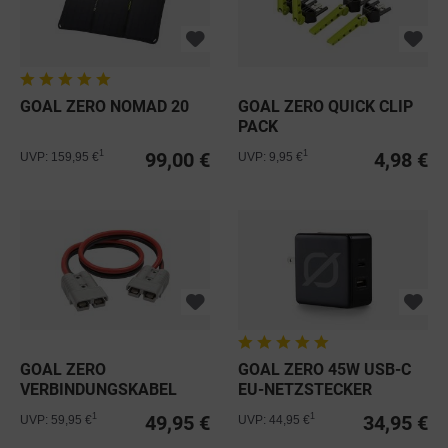
GOAL ZERO NOMAD 20
GOAL ZERO QUICK CLIP
PACK
99,00 €
4,98 €
1
1
UVP: 159,95 €
UVP: 9,95 €
GOAL ZERO
GOAL ZERO 45W USB-C
VERBINDUNGSKABEL
EU-NETZSTECKER
FÜR YETI 1250
LADEGERÄT
49,95 €
34,95 €
1
1
UVP: 59,95 €
UVP: 44,95 €