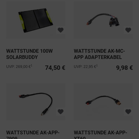
WATTSTUNDE 100W
WATTSTUNDE AK-MC-
SOLARBUDDY
APP ADAPTERKABEL
SOLARTASCHE
MC4 AUF...
74,50 €
9,98 €
1
1
UVP: 269,00 €
UVP: 22,95 €
WS100SB...
WATTSTUNDE AK-APP-
WATTSTUNDE AK-APP-
7909
XT60