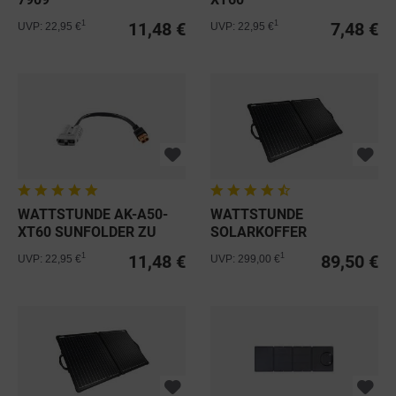
SOLARBUDDY/SUL...
SOLARBUDDY/SOLARKOFFER
11,48 €
7,48 €
1
1
UVP: 22,95 €
UVP: 22,95 €
WATTSTUNDE AK-A50-
WATTSTUNDE
XT60 SUNFOLDER ZU
SOLARKOFFER
ECOFLOW...
WS120SUL ULTRALIGHT
11,48 €
89,50 €
1
1
UVP: 22,95 €
UVP: 299,00 €
120W...