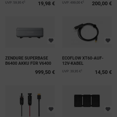
19,98 €
200,00 €
1
1
UVP: 59,95 €
UVP: 499,00 €
ZENDURE SUPERBASE
ECOFLOW XT60-AUF-
B6400 AKKU FÜR V6400
12V-KABEL
999,50 €
14,50 €
1
UVP: 39,95 €