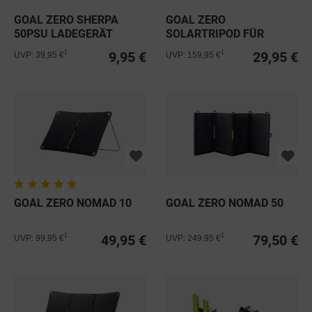
GOAL ZERO SHERPA
GOAL ZERO
50PSU LADEGERÄT
SOLARTRIPOD FÜR
BOULDER 30
9,95 €
29,95 €
1
1
UVP: 39,95 €
UVP: 159,95 €
GOAL ZERO NOMAD 10
GOAL ZERO NOMAD 50
49,95 €
79,50 €
1
1
UVP: 99,95 €
UVP: 249,95 €