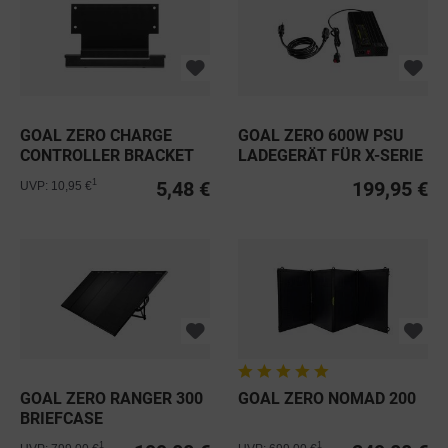
GOAL ZERO CHARGE
GOAL ZERO 600W PSU
CONTROLLER BRACKET
LADEGERÄT FÜR X-SERIE
FÜR BOULDER...
5,48 €
199,95 €
1
UVP: 10,95 €
GOAL ZERO RANGER 300
GOAL ZERO NOMAD 200
BRIEFCASE
1
1