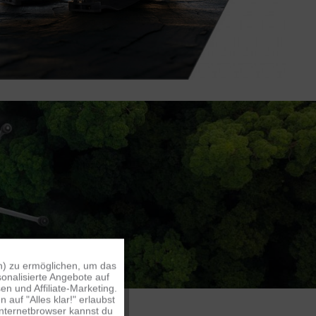
n) zu ermöglichen, um das
Aktiv
onalisierte Angebote auf
n und Affiliate-Marketing.
auf "Alles klar!" erlaubst
Inaktiv
Internetbrowser kannst du