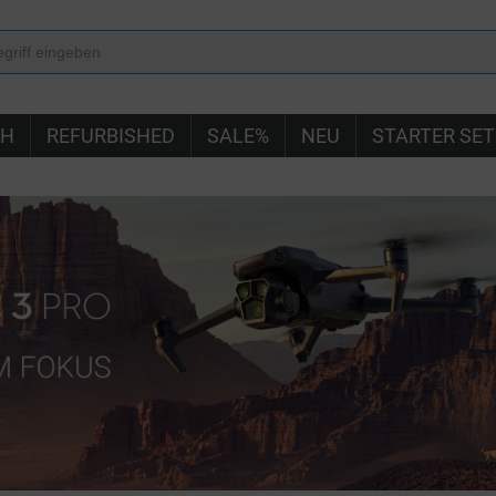
IH
REFURBISHED
SALE%
NEU
STARTER SET