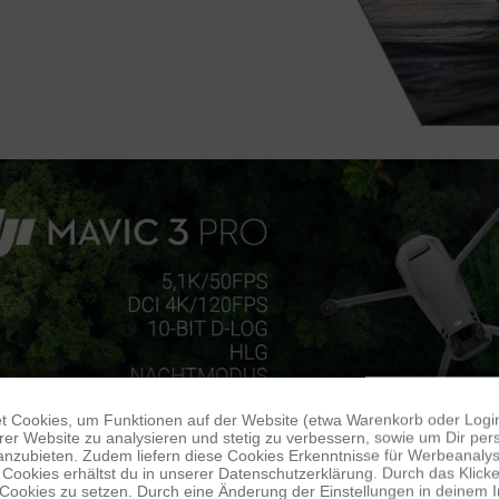
 Cookies, um Funktionen auf der Website (etwa Warenkorb oder Logi
er Website zu analysieren und stetig zu verbessern, sowie um Dir pers
anzubieten. Zudem liefern diese Cookies Erkenntnisse für Werbeanalyse
Cookies erhältst du in unserer Datenschutzerklärung. Durch das Klicken 
 Cookies zu setzen. Durch eine Änderung der Einstellungen in deinem 