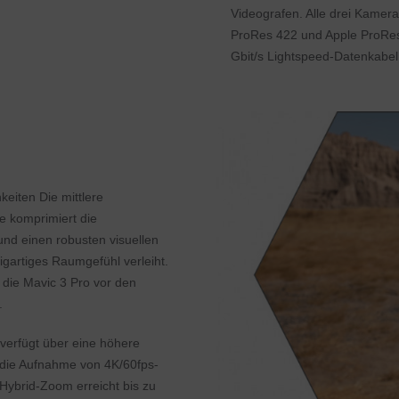
Videografen. Alle drei Kamer
ProRes 422 und Apple ProRes 
Gbit/s Lightspeed-Datenkabel,
eiten Die mittlere
 komprimiert die
nd einen robusten visuellen
gartiges Raumgefühl verleiht.
t die Mavic 3 Pro vor den
.
erfügt über eine höhere
t die Aufnahme von 4K/60fps-
ybrid-Zoom erreicht bis zu