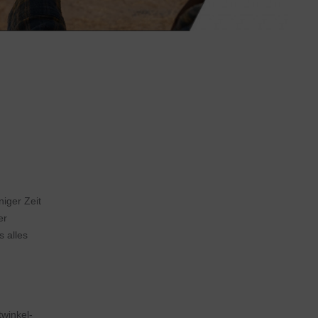
niger Zeit
er
s alles
twinkel-