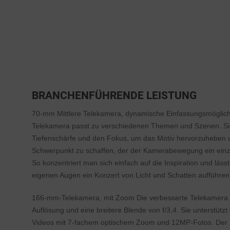
BRANCHENFÜHRENDE LEISTUNG
70-mm Mittlere Telekamera, dynamische Einfassungsmöglichk
Telekamera passt zu verschiedenen Themen und Szenen. Sie
Tiefenschärfe und den Fokus, um das Motiv hervorzuheben u
Schwerpunkt zu schaffen, der der Kamerabewegung ein einzi
So konzentriert man sich einfach auf die Inspiration und läss
eigenen Augen ein Konzert von Licht und Schatten aufführen
166-mm-Telekamera, mit Zoom Die verbesserte Telekamera v
Auflösung und eine breitere Blende von f/3,4. Sie unterstütz
Videos mit 7-fachem optischem Zoom und 12MP-Fotos. Der H