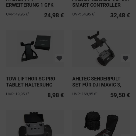
ERWEITERUNG 1 GFK
SMART CONTROLLER
BLACK
BLACK
24,98 €
32,48 €
1
1
UVP: 49,95 €
UVP: 64,95 €
TDW LIFTHOR SC PRO
AHLTEC SENDERPULT
TABLET-HALTERUNG
SET FÜR DJI MAVIC 3,
AIR 2 &...
8,98 €
59,50 €
1
1
UVP: 19,95 €
UVP: 169,95 €