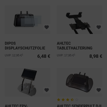
DIPOS
AHLTEC
DISPLAYSCHUTZFOLIE
TABLETHALTERUNG
FÜR DJI SMART...
ZUSATZTEIL FÜR...
6,48 €
8,98 €
1
1
UVP: 12,95 €
UVP: 17,95 €
AHLTEC FPV-
AHLTEC SENDERPULT DJI