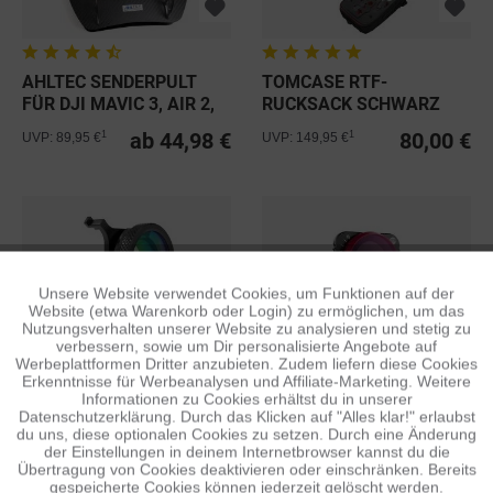
AHLTEC SENDERPULT
TOMCASE RTF-
FÜR DJI MAVIC 3, AIR 2,
RUCKSACK SCHWARZ
MINI...
INLAY SCHWARZ/ROT...
ab 44,98 €
80,00 €
1
1
UVP: 89,95 €
UVP: 149,95 €
Unsere Website verwendet Cookies, um Funktionen auf der
Aktiv
Funktionale
Website (etwa Warenkorb oder Login) zu ermöglichen, um das
Nutzungsverhalten unserer Website zu analysieren und stetig zu
verbessern, sowie um Dir personalisierte Angebote auf
Inaktiv
Tracking
Werbeplattformen Dritter anzubieten. Zudem liefern diese Cookies
ULANZI DR-04
PGYTECH VND-FILTER 6-
Erkenntnisse für Werbeanalysen und Affiliate-Marketing. Weitere
ULTRAWEIT-LINSE FÜR
9STOP FÜR MAVIC AIR 2
Informationen zu Cookies erhältst du in unserer
MAVIC AIR 2
Datenschutzerklärung. Durch das Klicken auf "Alles klar!" erlaubst
Inaktiv
19,95 €
12,48 €
1
Personalisierung
UVP: 34,95 €
du uns, diese optionalen Cookies zu setzen. Durch eine Änderung
der Einstellungen in deinem Internetbrowser kannst du die
Übertragung von Cookies deaktivieren oder einschränken. Bereits
gespeicherte Cookies können jederzeit gelöscht werden.
Inaktiv