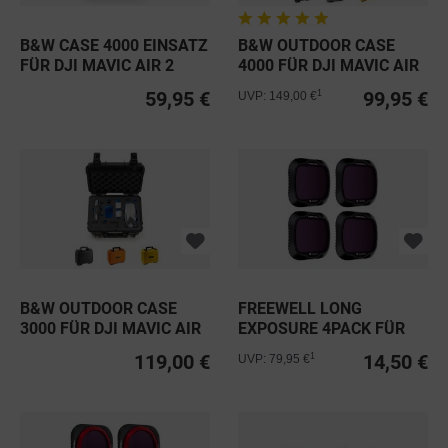
B&W CASE 4000 EINSATZ
B&W OUTDOOR CASE
FÜR DJI MAVIC AIR 2
4000 FÜR DJI MAVIC AIR
2 & AIR 2S
59,95 €
99,95 €
1
UVP: 149,00 €
B&W OUTDOOR CASE
FREEWELL LONG
3000 FÜR DJI MAVIC AIR
EXPOSURE 4PACK FÜR
2 & AIR 2S
DJI MAVIC AIR 2
119,00 €
14,50 €
1
UVP: 79,95 €