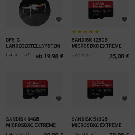
DFS-G-
SANDISK 128GB
LANDEGESTELLSYSTEM
MICROSDXC EXTREME
PRO C10 UHS-I...
ab 19,98 €
25,00 €
1
1
UVP: 49,95 €
UVP: 29,95 €
SANDISK 64GB
SANDISK 512GB
MICROSDXC EXTREME
MICROSDXC EXTREME
PRO C10 V30 A2...
PRO C10 U3 V30...
1
1
UVP: 24,95 €
UVP: 74,95 €