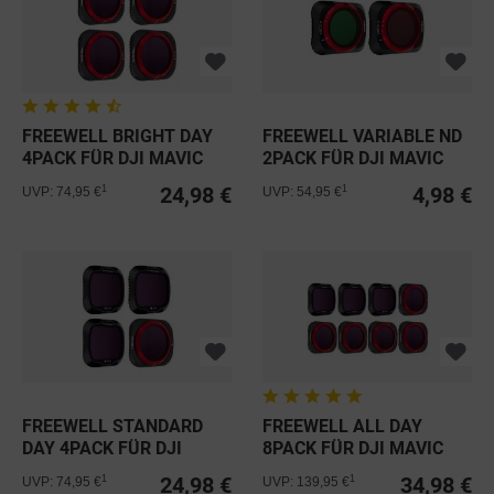
FREEWELL BRIGHT DAY
FREEWELL VARIABLE ND
4PACK FÜR DJI MAVIC
2PACK FÜR DJI MAVIC
AIR 2
AIR 2
24,98 €
4,98 €
1
1
UVP: 74,95 €
UVP: 54,95 €
FREEWELL STANDARD
FREEWELL ALL DAY
DAY 4PACK FÜR DJI
8PACK FÜR DJI MAVIC
MAVIC AIR 2
AIR 2
24,98 €
34,98 €
1
1
UVP: 74,95 €
UVP: 139,95 €