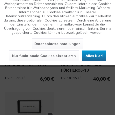
VIDEOFUNKSTRECKEN-
Inaktiv
Tracking
Werbeplattformen Dritter anzubieten. Zudem liefern diese Cookies
SET
Erkenntnisse für Werbeanalysen und Affiliate-Marketing. Weitere
400,00 €
14,98 €
1
1
UVP: 849,00 €
UVP: 39,95 €
Informationen zu Cookies erhältst du in unserer
Datenschutzerklärung. Durch das Klicken auf "Alles klar!" erlaubst
Inaktiv
Personalisierung
du uns, diese optionalen Cookies zu setzen. Durch eine Änderung
der Einstellungen in deinem Internetbrowser kannst du die
Übertragung von Cookies deaktivieren oder einschränken. Bereits
gespeicherte Cookies können jederzeit gelöscht werden.
Inaktiv
Service
Datenschutzeinstellungen
Nur funktionale Cookies akzeptieren
Alles klar!
DREAMPICK RE-FLEXI
GOPRO DISPLAY-MOD
FÜR HERO8-13
6,98 €
40,00 €
1
1
UVP: 13,95 €
UVP: 89,95 €