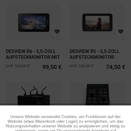
DESVIEW R6 - 5,5-ZOLL
DESVIEW R5 - 5,5-ZOLL
AUFSTECKMONITOR MIT
AUFSTECKMONITOR
TOUCH
MIT...
99,50 €
74,50 €
1
1
UVP: 329,00 €
UVP: 229,00 €
Unsere Website verwendet Cookies, um Funktionen auf der
Aktiv
Funktionale
Website (etwa Warenkorb oder Login) zu ermöglichen, um das
Nutzungsverhalten unserer Website zu analysieren und stetig zu
CVW SWIFT Z
PEPPERDECKS DJOCLATE
verbessern, sowie um Dir personalisierte Angebote auf