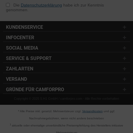
Die
Datenschutzerklärung
habe ich zur Kenntnis
genommen.
KUNDENSERVICE
INFOCENTER
SOCIAL MEDIA
SERVICE & SUPPORT
ZAHLARTEN
VERSAND
GRÜNDE FÜR CAMFORPRO
Copyright © 2025 S.H1 GmbH / camforpro.com - Alle Rechte vorbehalten
* Alle Preise inkl. gesetzl. Mehrwertsteuer zzgl.
Versandkosten
und ggf.
Nachnahmegebühren, wenn nicht anders beschrieben
1
aktuelle oder ehemalige unverbindliche Preisempfehlung des Herstellers inklusive
Mehrwertsteuer