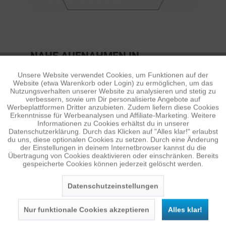
NAHE AUFNAHMEN IN
SUPERWEITEM 4K.
Unsere Website verwendet Cookies, um Funktionen auf der
Aktiv
Funktionale
Website (etwa Warenkorb oder Login) zu ermöglichen, um das
Die Avata 2 ermöglicht atemberaubende Bilder mit
Nutzungsverhalten unserer Website zu analysieren und stetig zu
einem Sichtfeld von 155°. Außerdem kann sie sich
verbessern, sowie um Dir personalisierte Angebote auf
Inaktiv
Tracking
Werbeplattformen Dritter anzubieten. Zudem liefern diese Cookies
Motiven schnell nähern und sich sofort wieder von
Erkenntnisse für Werbeanalysen und Affiliate-Marketing. Weitere
ihnen entfernen. Neueinsteiger können in kürzester
Informationen zu Cookies erhältst du in unserer
Datenschutzerklärung. Durch das Klicken auf "Alles klar!" erlaubst
Zeit Kunstflüge meistern und schnelle, dynamische
Inaktiv
Personalisierung
du uns, diese optionalen Cookies zu setzen. Durch eine Änderung
Aufnahmen aus geringer Höhe machen, die mit
der Einstellungen in deinem Internetbrowser kannst du die
Übertragung von Cookies deaktivieren oder einschränken. Bereits
anderen Drohnen nicht möglich sind.
gespeicherte Cookies können jederzeit gelöscht werden.
Inaktiv
Service
1/1,3-ZOLL-BILDSENSOR
Datenschutzeinstellungen
Der verbesserte 1/1,3-Zoll-Bildsensor sorgt für
Nur funktionale Cookies akzeptieren
Alles klar!
einen erweiterten Dynamikumfang und eine