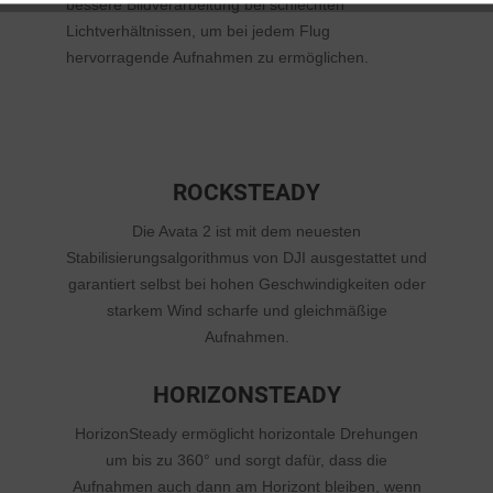
bessere Bildverarbeitung bei schlechten
Lichtverhältnissen, um bei jedem Flug
hervorragende Aufnahmen zu ermöglichen.
ROCKSTEADY
Die Avata 2 ist mit dem neuesten
Stabilisierungsalgorithmus von DJI ausgestattet und
garantiert selbst bei hohen Geschwindigkeiten oder
starkem Wind scharfe und gleichmäßige
Aufnahmen.
HORIZONSTEADY
HorizonSteady ermöglicht horizontale Drehungen
um bis zu 360° und sorgt dafür, dass die
Aufnahmen auch dann am Horizont bleiben, wenn