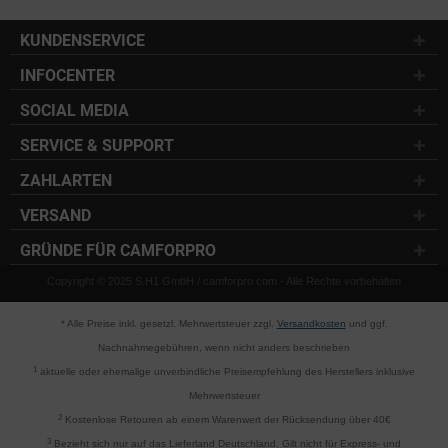
KUNDENSERVICE
INFOCENTER
SOCIAL MEDIA
SERVICE & SUPPORT
ZAHLARTEN
VERSAND
GRÜNDE FÜR CAMFORPRO
Copyright © 2025 S.H1 GmbH / camforpro.com - Alle Rechte vorbehalten
* Alle Preise inkl. gesetzl. Mehrwertsteuer zzgl.
Versandkosten
und ggf.
Nachnahmegebühren, wenn nicht anders beschrieben
1
aktuelle oder ehemalige unverbindliche Preisempfehlung des Herstellers inklusive
Mehrwertsteuer
2
Kostenlose Retouren ab einem Warenwert der Rücksendung über 40€
3
Bezieht sich nur auf das Lieferland Deutschland. Gilt nicht für Express- und