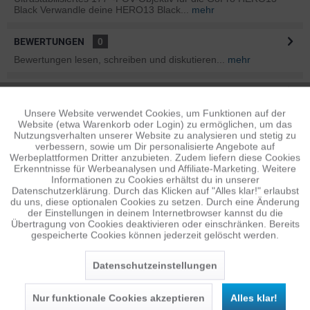
Black Verwandle deine HERO13 Black...
mehr
BEWERTUNGEN
0
Bewertungen lesen, schreiben und diskutieren...
mehr
INFOS ZUM HERSTELLER
Folgende Infos zum Hersteller sind verfübar......
mehr
Unsere Website verwendet Cookies, um Funktionen auf der
Aktiv
Funktionale
Website (etwa Warenkorb oder Login) zu ermöglichen, um das
Nutzungsverhalten unserer Website zu analysieren und stetig zu
ÄHNLICHE ARTIKEL
verbessern, sowie um Dir personalisierte Angebote auf
Inaktiv
Tracking
Werbeplattformen Dritter anzubieten. Zudem liefern diese Cookies
Diese Artikel sind dem Produkt ähnlich ...
mehr
Erkenntnisse für Werbeanalysen und Affiliate-Marketing. Weitere
Informationen zu Cookies erhältst du in unserer
Datenschutzerklärung. Durch das Klicken auf "Alles klar!" erlaubst
Inaktiv
Personalisierung
du uns, diese optionalen Cookies zu setzen. Durch eine Änderung
der Einstellungen in deinem Internetbrowser kannst du die
Persönliche Empfehlungen
Übertragung von Cookies deaktivieren oder einschränken. Bereits
gespeicherte Cookies können jederzeit gelöscht werden.
Inaktiv
Service
Datenschutzeinstellungen
Nur funktionale Cookies akzeptieren
Alles klar!