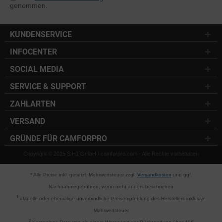
genommen.
KUNDENSERVICE
INFOCENTER
SOCIAL MEDIA
SERVICE & SUPPORT
ZAHLARTEN
VERSAND
GRÜNDE FÜR CAMFORPRO
Copyright © 2025 S.H1 GmbH / camforpro.com - Alle Rechte vorbehalten
* Alle Preise inkl. gesetzl. Mehrwertsteuer zzgl.
Versandkosten
und ggf.
Nachnahmegebühren, wenn nicht anders beschrieben
1
aktuelle oder ehemalige unverbindliche Preisempfehlung des Herstellers inklusive
Mehrwertsteuer
2