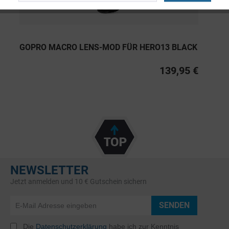
GOPRO MACRO LENS-MOD FÜR HERO13 BLACK
139,95 €
NEWSLETTER
Jetzt anmelden und 10 € Gutschein sichern
SENDEN
Die
Datenschutzerklärung
habe ich zur Kenntnis