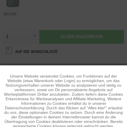
ND1000
IN DEN
WARENKORB
AUF DIE WUNSCHLISTE
BESCHREIBUNG
Unsere Website verwendet Cookies, um Funktionen auf der
Aktiv
Funktionale
Features Einfachbeschichtung Einfachste Montage des Filters
Website (etwa Warenkorb oder Login) zu ermöglichen, um das
Leichtgewichtiger Filter ohne...
mehr
Nutzungsverhalten unserer Website zu analysieren und stetig zu
verbessern, sowie um Dir personalisierte Angebote auf
Inaktiv
Tracking
Werbeplattformen Dritter anzubieten. Zudem liefern diese Cookies
BEWERTUNGEN
0
Erkenntnisse für Werbeanalysen und Affiliate-Marketing. Weitere
Informationen zu Cookies erhältst du in unserer
Bewertungen lesen, schreiben und diskutieren...
mehr
Datenschutzerklärung. Durch das Klicken auf "Alles klar!" erlaubst
Inaktiv
Personalisierung
du uns, diese optionalen Cookies zu setzen. Durch eine Änderung
der Einstellungen in deinem Internetbrowser kannst du die
ÄHNLICHE ARTIKEL
Übertragung von Cookies deaktivieren oder einschränken. Bereits
Diese Artikel sind dem Produkt ähnlich ...
mehr
gespeicherte Cookies können jederzeit gelöscht werden.