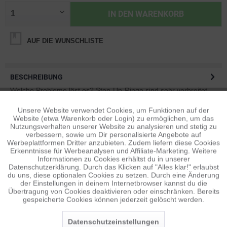
IN DEN
WARENKORB
AUF DIE WUNSCHLISTE
BESCHREIBUNG
Welche Probleme löst es? Step-Up-Ringe sind sehr verbreitet,
aber im Gegensatz zu anderen ist...
mehr
Unsere Website verwendet Cookies, um Funktionen auf der
Aktiv
Funktionale
Website (etwa Warenkorb oder Login) zu ermöglichen, um das
BEWERTUNGEN
0
Nutzungsverhalten unserer Website zu analysieren und stetig zu
verbessern, sowie um Dir personalisierte Angebote auf
Bewertungen lesen, schreiben und diskutieren...
mehr
Inaktiv
Tracking
Werbeplattformen Dritter anzubieten. Zudem liefern diese Cookies
Erkenntnisse für Werbeanalysen und Affiliate-Marketing. Weitere
ÄHNLICHE ARTIKEL
Informationen zu Cookies erhältst du in unserer
Datenschutzerklärung. Durch das Klicken auf "Alles klar!" erlaubst
Inaktiv
Diese Artikel sind dem Produkt ähnlich ...
mehr
Personalisierung
du uns, diese optionalen Cookies zu setzen. Durch eine Änderung
der Einstellungen in deinem Internetbrowser kannst du die
Übertragung von Cookies deaktivieren oder einschränken. Bereits
gespeicherte Cookies können jederzeit gelöscht werden.
Inaktiv
Service
Persönliche Empfehlungen
Datenschutzeinstellungen