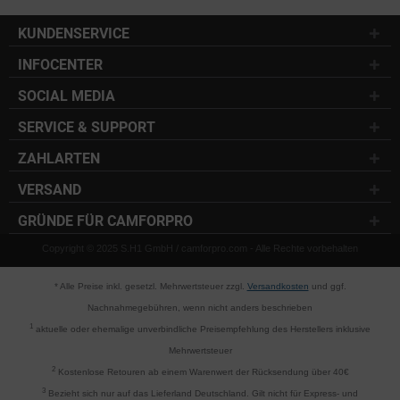
KUNDENSERVICE
INFOCENTER
SOCIAL MEDIA
SERVICE & SUPPORT
ZAHLARTEN
VERSAND
GRÜNDE FÜR CAMFORPRO
Copyright © 2025 S.H1 GmbH / camforpro.com - Alle Rechte vorbehalten
* Alle Preise inkl. gesetzl. Mehrwertsteuer zzgl.
Versandkosten
und ggf.
Nachnahmegebühren, wenn nicht anders beschrieben
1
aktuelle oder ehemalige unverbindliche Preisempfehlung des Herstellers inklusive
Mehrwertsteuer
2
Kostenlose Retouren ab einem Warenwert der Rücksendung über 40€
3
Bezieht sich nur auf das Lieferland Deutschland. Gilt nicht für Express- und