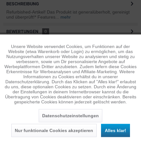
BESCHREIBUNG
Refurbished-Artikel! Das Produkt ist generalüberholt, gereinigt
und überprüft!* Features...
mehr
BEWERTUNGEN
0
Bewertungen lesen, schreiben und diskutieren...
mehr
Unsere Website verwendet Cookies, um Funktionen auf der
Aktiv
Funktionale
Website (etwa Warenkorb oder Login) zu ermöglichen, um das
ÄHNLICHE ARTIKEL
Nutzungsverhalten unserer Website zu analysieren und stetig zu
verbessern, sowie um Dir personalisierte Angebote auf
Diese Artikel sind dem Produkt ähnlich ...
mehr
Inaktiv
Tracking
Werbeplattformen Dritter anzubieten. Zudem liefern diese Cookies
Erkenntnisse für Werbeanalysen und Affiliate-Marketing. Weitere
Informationen zu Cookies erhältst du in unserer
Datenschutzerklärung. Durch das Klicken auf "Alles klar!" erlaubst
Inaktiv
Personalisierung
du uns, diese optionalen Cookies zu setzen. Durch eine Änderung
Persönliche Empfehlungen
der Einstellungen in deinem Internetbrowser kannst du die
Übertragung von Cookies deaktivieren oder einschränken. Bereits
gespeicherte Cookies können jederzeit gelöscht werden.
Inaktiv
Service
Datenschutzeinstellungen
Nur funktionale Cookies akzeptieren
Alles klar!