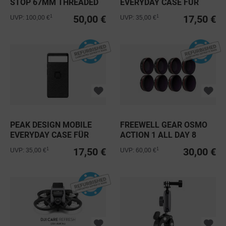
STOP 67MM THREADED
EVERYDAY CASE FÜR
VARIABLE...
IPHONE 13...
50,00 €
17,50 €
1
1
UVP: 100,00 €
UVP: 35,00 €
PEAK DESIGN MOBILE
FREEWELL GEAR OSMO
EVERYDAY CASE FÜR
ACTION 1 ALL DAY 8
GOOGLE...
FILTER...
17,50 €
30,00 €
1
1
UVP: 35,00 €
UVP: 60,00 €