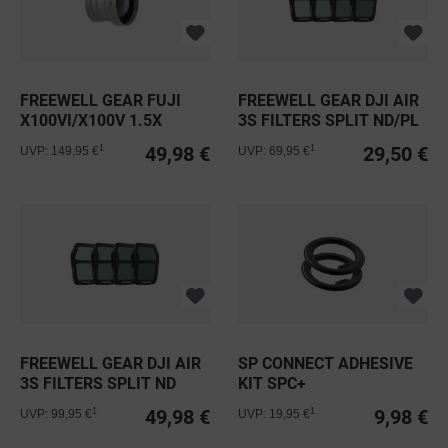
FREEWELL GEAR FUJI
FREEWELL GEAR DJI AIR
X100VI/X100V 1.5X
3S FILTERS SPLIT ND/PL
TELEOBJEKTIV
4PACK
49,98 €
29,50 €
1
1
UVP: 149,95 €
UVP: 69,95 €
FREEWELL GEAR DJI AIR
SP CONNECT ADHESIVE
3S FILTERS SPLIT ND
KIT SPC+
4PACK
SELBSTKLEBENDE...
49,98 €
9,98 €
1
1
UVP: 99,95 €
UVP: 19,95 €