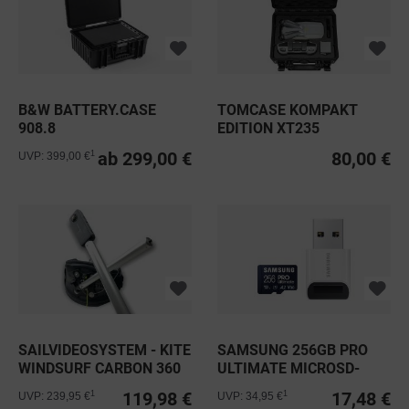
B&W BATTERY.CASE
TOMCASE KOMPAKT
908.8
EDITION XT235
SCHWARZ INLAY...
ab 299,00 €
80,00 €
1
UVP: 399,00 €
SAILVIDEOSYSTEM - KITE
SAMSUNG 256GB PRO
WINDSURF CARBON 360
ULTIMATE MICROSD-
GRAD...
KARTE +...
119,98 €
17,48 €
1
1
UVP: 239,95 €
UVP: 34,95 €