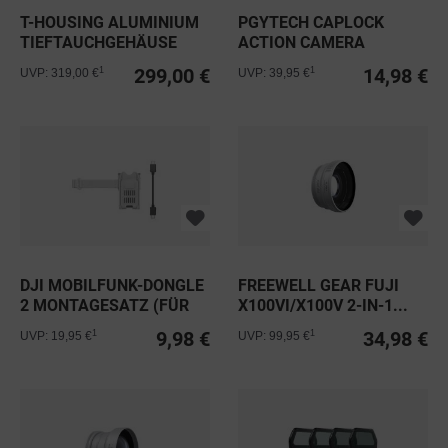
T-HOUSING ALUMINIUM
PGYTECH CAPLOCK
TIEFTAUCHGEHÄUSE
ACTION CAMERA
FÜR...
MAGNETIC MOUNT
299,00 €
14,98 €
1
1
UVP: 319,00 €
UVP: 39,95 €
DJI MOBILFUNK-DONGLE
FREEWELL GEAR FUJI
2 MONTAGESATZ (FÜR
X100VI/X100V 2-IN-1...
DJI...
9,98 €
34,98 €
1
1
UVP: 19,95 €
UVP: 99,95 €