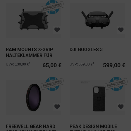
RAM MOUNTS X-GRIP
DJI GOGGLES 3
HALTEKLAMMER FÜR
TABLETS (12...
65,00 €
599,00 €
1
1
UVP: 130,00 €
UVP: 659,00 €
FREEWELL GEAR HARD
PEAK DESIGN MOBILE