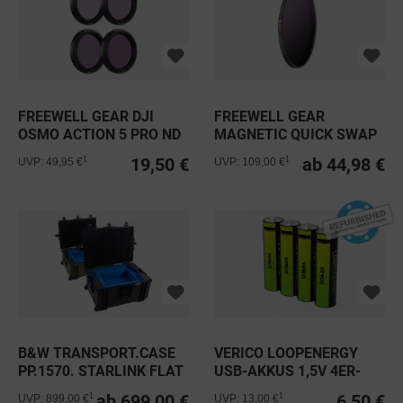
FREEWELL GEAR DJI
FREEWELL GEAR
OSMO ACTION 5 PRO ND
MAGNETIC QUICK SWAP
FILTERS...
FILTER 112MM
19,50 €
ab 44,98 €
1
1
UVP: 49,95 €
UVP: 109,00 €
B&W TRANSPORT.CASE
VERICO LOOPENERGY
PP.1570. STARLINK FLAT
USB-AKKUS 1,5V 4ER-
HPA
SET AA -...
ab 699,00 €
6,50 €
1
1
UVP: 899,00 €
UVP: 13,00 €