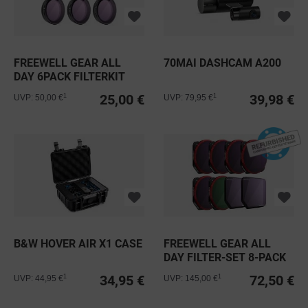
FREEWELL GEAR ALL
70MAI DASHCAM A200
DAY 6PACK FILTERKIT
NUR FÜR...
25,00 €
39,98 €
1
1
UVP: 50,00 €
UVP: 79,95 €
B&W HOVER AIR X1 CASE
FREEWELL GEAR ALL
DAY FILTER-SET 8-PACK
FÜR DJI...
34,95 €
72,50 €
1
1
UVP: 44,95 €
UVP: 145,00 €