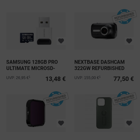
SAMSUNG 128GB PRO
NEXTBASE DASHCAM
ULTIMATE MICROSD-
322GW REFURBISHED
KARTE +...
13,48 €
77,50 €
1
1
UVP: 26,95 €
UVP: 155,00 €