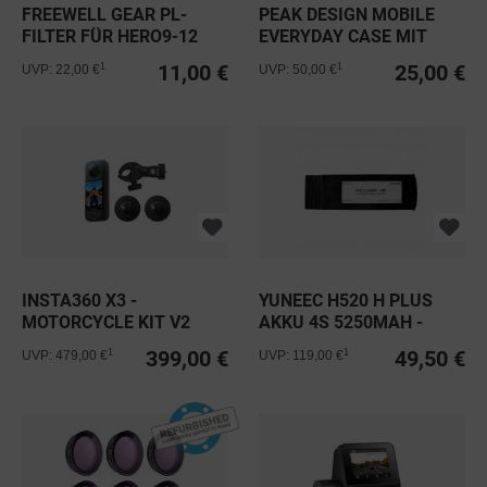
FREEWELL GEAR PL-
PEAK DESIGN MOBILE
FILTER FÜR HERO9-12
EVERYDAY CASE MIT
BLACK...
LOOP FÜR...
11,00 €
25,00 €
1
1
UVP: 22,00 €
UVP: 50,00 €
INSTA360 X3 -
YUNEEC H520 H PLUS
MOTORCYCLE KIT V2
AKKU 4S 5250MAH -
BLACK
399,00 €
49,50 €
1
1
UVP: 479,00 €
UVP: 119,00 €