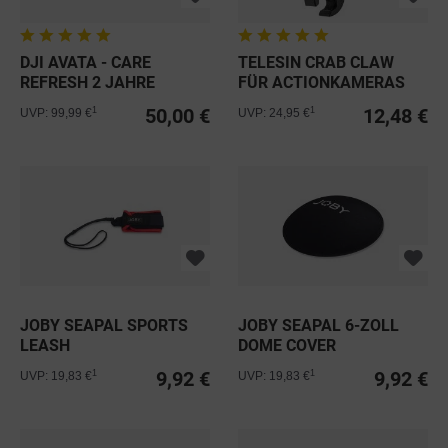
DJI AVATA - CARE
TELESIN CRAB CLAW
REFRESH 2 JAHRE
FÜR ACTIONKAMERAS
REFURBISHED
50,00 €
12,48 €
1
1
UVP: 99,99 €
UVP: 24,95 €
JOBY SEAPAL SPORTS
JOBY SEAPAL 6-ZOLL
LEASH
DOME COVER
9,92 €
9,92 €
1
1
UVP: 19,83 €
UVP: 19,83 €