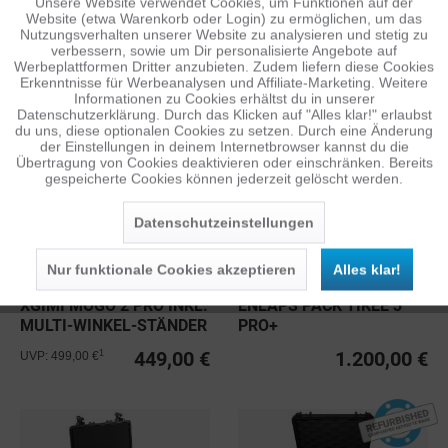
Unsere Website verwendet Cookies, um Funktionen auf der
Aktiv
Funktionale
Website (etwa Warenkorb oder Login) zu ermöglichen, um das
Nutzungsverhalten unserer Website zu analysieren und stetig zu
GOPRO HERO
TOMCASE MINI 4 PRO
verbessern, sowie um Dir personalisierte Angebote auf
RUCKSACK S READY TO
Inaktiv
Tracking
Werbeplattformen Dritter anzubieten. Zudem liefern diese Cookies
FLY
Erkenntnisse für Werbeanalysen und Affiliate-Marketing. Weitere
199,00 €
80,00 €
1
1
UVP: 229,00 €
UVP: 119,00 €
Informationen zu Cookies erhältst du in unserer
Datenschutzerklärung. Durch das Klicken auf "Alles klar!" erlaubst
Inaktiv
Personalisierung
du uns, diese optionalen Cookies zu setzen. Durch eine Änderung
der Einstellungen in deinem Internetbrowser kannst du die
Übertragung von Cookies deaktivieren oder einschränken. Bereits
gespeicherte Cookies können jederzeit gelöscht werden.
Inaktiv
Service
Datenschutzeinstellungen
Nur funktionale Cookies akzeptieren
Alles klar!
XGIMI MOGO 2 PRO INKL.
ENLAPS PACK TIKEE 3
MULTI-WINKEL-STÄNDER
PRO+
449,00 €
1.200,00 €
1
UVP: 499,00 €