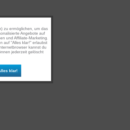
n) zu ermöglichen, um das
Aktiv
onalisierte Angebote auf
n und Affiliate-Marketing.
auf "Alles klar!" erlaubst
Inaktiv
Internetbrowser kannst du
nnen jederzeit gelöscht
Inaktiv
lles klar!
Inaktiv