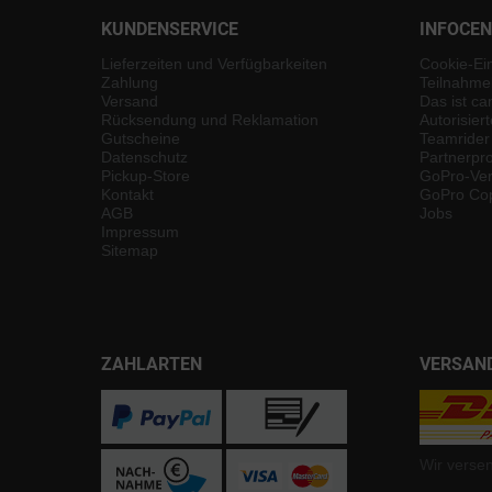
KUNDENSERVICE
INFOCE
Lieferzeiten und Verfügbarkeiten
Cookie-Ei
Zahlung
Teilnahme
Versand
Das ist ca
Rücksendung und Reklamation
Autorisier
Gutscheine
Teamrider
Datenschutz
Partnerp
Pickup-Store
GoPro-Ver
Kontakt
GoPro Cop
AGB
Jobs
Impressum
Sitemap
ZAHLARTEN
VERSAN
Wir verse