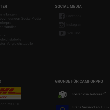
NTER
SOCIAL MEDIA
nstellungen
Facebook
bedingungen Social Media
mforpro
Instagram
ter Händler
YouTube
rogramm
gleichstabelle
ter-Vergleichstabelle
D
GRÜNDE FÜR CAMFORPRO
2
Kostenlose Retouren
nden mit DHL
Gratis Versand ab 100,-