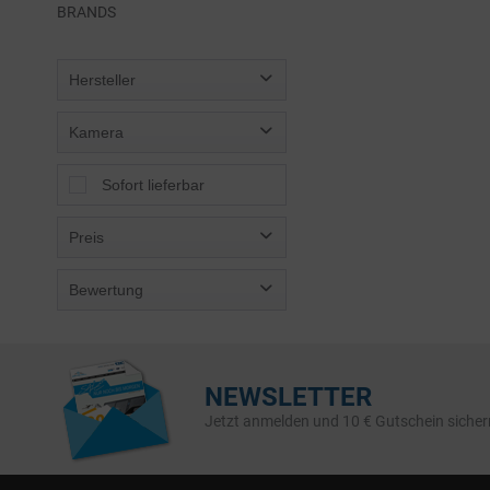
BRANDS
Hersteller
Sandisk
Kamera
Torvol
Sofort lieferbar
Preis
Bewertung
von
9,98 €
bis
80,00 €
& mehr
& mehr
& mehr
NEWSLETTER
& mehr
Jetzt anmelden und 10 € Gutschein sicher