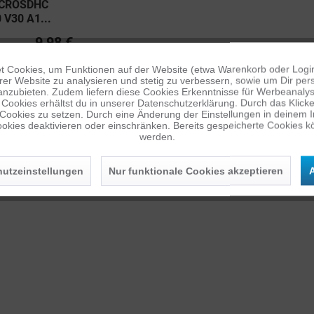
ICROSDHC
V30 A1...
9,98 €
 Cookies, um Funktionen auf der Website (etwa Warenkorb oder Logi
er Website zu analysieren und stetig zu verbessern, sowie um Dir pers
anzubieten. Zudem liefern diese Cookies Erkenntnisse für Werbeanalyse
Cookies erhältst du in unserer Datenschutzerklärung. Durch das Klicken 
 Cookies zu setzen. Durch eine Änderung der Einstellungen in deinem 
okies deaktivieren oder einschränken. Bereits gespeicherte Cookies kö
werden.
utzeinstellungen
Nur funktionale Cookies akzeptieren
A