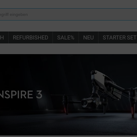
IH
REFURBISHED
SALE%
NEU
STARTER SET