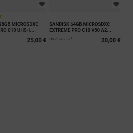
28GB MICROSDXC
SANDISK 64GB MICROSDXC
O C10 UHS-I...
EXTREME PRO C10 V30 A2...
25,00 €
20,00 €
1
UVP: 24,95 €