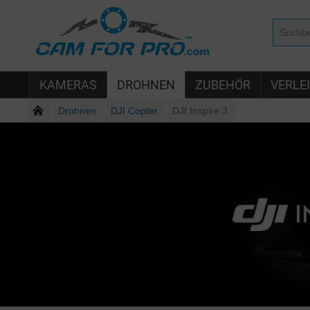
KAMERAS
DROHNEN
ZUBEHÖR
VERLE
Drohnen
DJI Copter
DJI Inspire 3