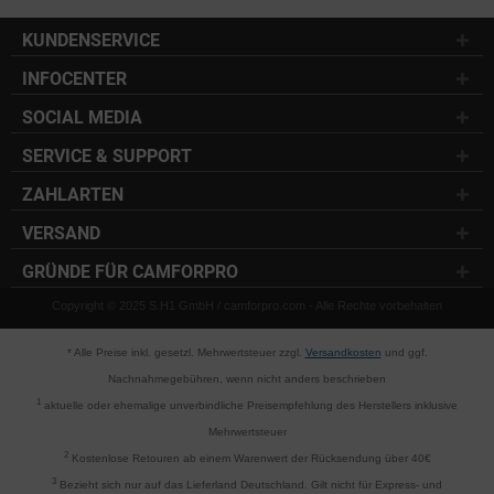
KUNDENSERVICE
INFOCENTER
SOCIAL MEDIA
SERVICE & SUPPORT
ZAHLARTEN
VERSAND
GRÜNDE FÜR CAMFORPRO
Copyright © 2025 S.H1 GmbH / camforpro.com - Alle Rechte vorbehalten
* Alle Preise inkl. gesetzl. Mehrwertsteuer zzgl.
Versandkosten
und ggf.
Nachnahmegebühren, wenn nicht anders beschrieben
1
aktuelle oder ehemalige unverbindliche Preisempfehlung des Herstellers inklusive
Mehrwertsteuer
2
Kostenlose Retouren ab einem Warenwert der Rücksendung über 40€
3
Bezieht sich nur auf das Lieferland Deutschland. Gilt nicht für Express- und