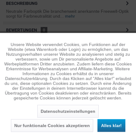
BESCHREIBUNG
Neutrale Farboptik Die branchenweit anerkannte Freewell-Optik
sorgt für Farbneutralität und...
mehr
BEWERTUNGEN
0
Bewertungen lesen, schreiben und diskutieren...
mehr
Unsere Website verwendet Cookies, um Funktionen auf der
Aktiv
Funktionale
Website (etwa Warenkorb oder Login) zu ermöglichen, um das
ÄHNLICHE ARTIKEL
Nutzungsverhalten unserer Website zu analysieren und stetig zu
verbessern, sowie um Dir personalisierte Angebote auf
Diese Artikel sind dem Produkt ähnlich ...
mehr
Inaktiv
Tracking
Werbeplattformen Dritter anzubieten. Zudem liefern diese Cookies
Erkenntnisse für Werbeanalysen und Affiliate-Marketing. Weitere
Informationen zu Cookies erhältst du in unserer
Datenschutzerklärung. Durch das Klicken auf "Alles klar!" erlaubst
Inaktiv
Personalisierung
du uns, diese optionalen Cookies zu setzen. Durch eine Änderung
Persönliche Empfehlungen
der Einstellungen in deinem Internetbrowser kannst du die
Übertragung von Cookies deaktivieren oder einschränken. Bereits
gespeicherte Cookies können jederzeit gelöscht werden.
Inaktiv
Service
Datenschutzeinstellungen
Nur funktionale Cookies akzeptieren
Alles klar!