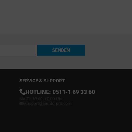
SENDEN
SERVICE & SUPPORT
HOTLINE:
0511-1 69 33 60
Mo-Fr 10.00-17.00 Uhr
support@camforpro.com