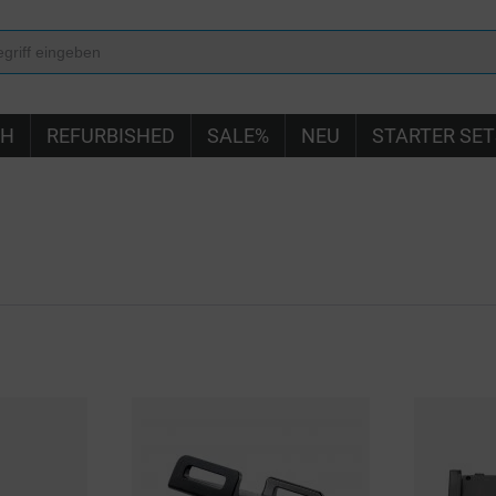
IH
REFURBISHED
SALE%
NEU
STARTER SET