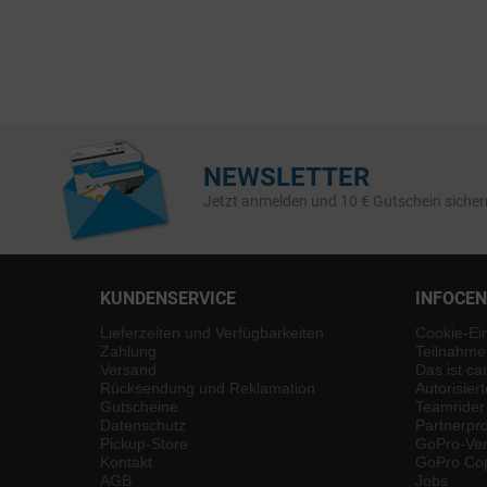
NEWSLETTER
Jetzt anmelden und 10 € Gutschein sicher
KUNDENSERVICE
INFOCE
Lieferzeiten und Verfügbarkeiten
Cookie-Ei
Zahlung
Teilnahme
Versand
Das ist ca
Rücksendung und Reklamation
Autorisier
Gutscheine
Teamrider
Datenschutz
Partnerp
Pickup-Store
GoPro-Ver
Kontakt
GoPro Cop
AGB
Jobs