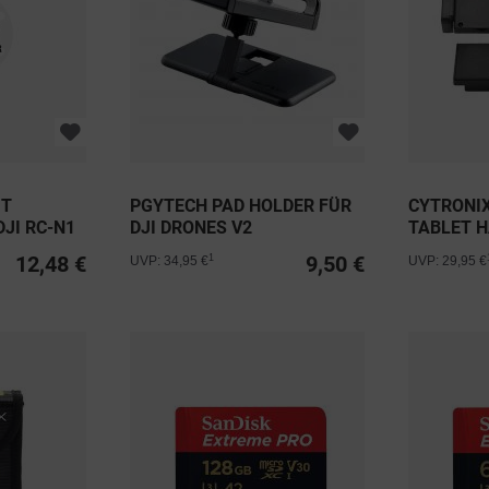
IT
PGYTECH PAD HOLDER FÜR
CYTRONIX
JI RC-N1
DJI DRONES V2
TABLET 
12,48 €
9,50 €
1
UVP: 34,95 €
UVP: 29,95 €