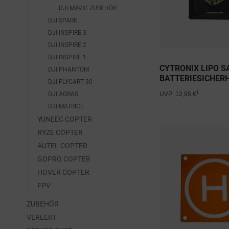
DJI MAVIC ZUBEHÖR
DJI SPARK
DJI INSPIRE 3
DJI INSPIRE 2
DJI INSPIRE 1
CYTRONIX LIPO S
DJI PHANTOM
BATTERIESICHER
DJI FLYCART 30
1
DJI AGRAS
UVP: 12,95 €
DJI MATRICE
YUNEEC COPTER
RYZE COPTER
AUTEL COPTER
GOPRO COPTER
HOVER COPTER
FPV
ZUBEHÖR
VERLEIH