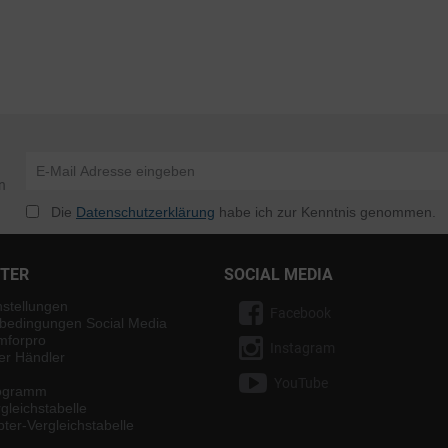
n
Die
Datenschutzerklärung
habe ich zur Kenntnis genommen.
NTER
SOCIAL MEDIA
nstellungen
Facebook
bedingungen Social Media
mforpro
Instagram
ter Händler
YouTube
rogramm
gleichstabelle
ter-Vergleichstabelle