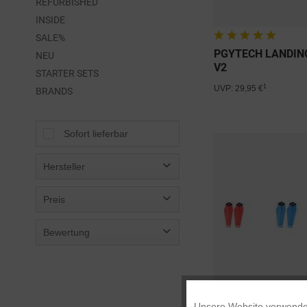
REFURBISHED
INSIDE
SALE%
PGYTECH LANDIN
NEU
V2
STARTER SETS
1
UVP: 29,95 €
BRANDS
Sofort lieferbar
Hersteller
AHLTec
Preis
Cytronix
Bewertung
DFS-G-
von
0,48 €
bis
80,00 €
incase
& mehr
Manfrotto
& mehr
PGYTECH
& mehr
& mehr
Polar Pro
Unsere Website verwendet