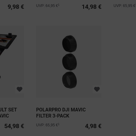
DJI MAVIC
9,98 €
14,98 €
1
UVP: 64,95 €
UVP: 65,95 €
ULT SET
POLARPRO DJI MAVIC
AVIC
FILTER 3-PACK
54,98 €
4,98 €
1
UVP: 65,95 €