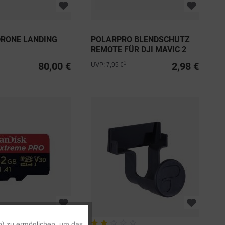
DRONE LANDING
POLARPRO BLENDSCHUTZ
REMOTE FÜR DJI MAVIC 2
PRO...
80,00 €
2,98 €
1
UVP: 7,95 €
n) zu ermöglichen, um das
Aktiv