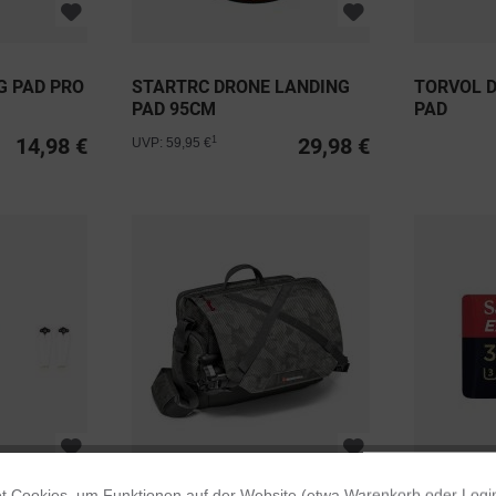
G PAD PRO
STARTRC DRONE LANDING
TORVOL 
PAD 95CM
PAD
14,98 €
29,98 €
1
UVP: 59,95 €
 Cookies, um Funktionen auf der Website (etwa Warenkorb oder Logi