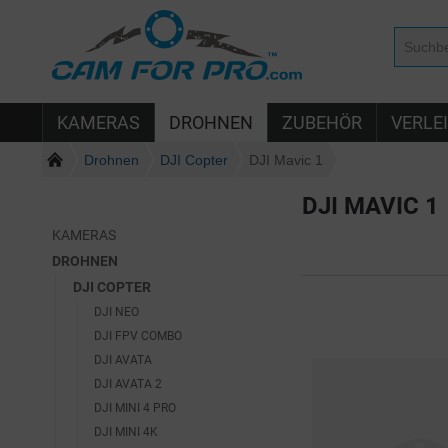
KAMERAS
DROHNEN
ZUBEHÖR
VERLE
Drohnen
DJI Copter
DJI Mavic 1
DJI MAVIC 1
KAMERAS
DROHNEN
DJI COPTER
DJI NEO
DJI FPV COMBO
DJI AVATA
DJI AVATA 2
DJI MINI 4 PRO
DJI MINI 4K