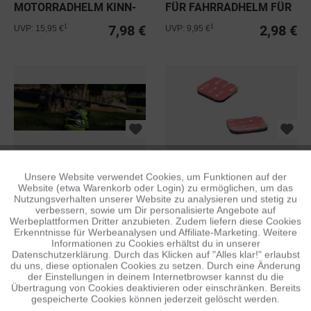
MOTORRADHELM KINN-
FÜR FAHRRADHELM FÜR
HALTERUNG V2
ACTIONKAMERAS
7,98 €
2,98 €
1
1
UVP: 15,95 €
UVP: 9,95 €
ROTORMOUNT
ISHOXS KLEBEPAD SET
Unsere Website verwendet Cookies, um Funktionen auf der
Aktiv
Funktionale
Website (etwa Warenkorb oder Login) zu ermöglichen, um das
CONSUMER V3
MIT 3M KLEBEBAND
Nutzungsverhalten unserer Website zu analysieren und stetig zu
verbessern, sowie um Dir personalisierte Angebote auf
34,98 €
9,98 €
1
1
UVP: 129,95 €
UVP: 19,95 €
Inaktiv
Tracking
Werbeplattformen Dritter anzubieten. Zudem liefern diese Cookies
Erkenntnisse für Werbeanalysen und Affiliate-Marketing. Weitere
Informationen zu Cookies erhältst du in unserer
Datenschutzerklärung. Durch das Klicken auf "Alles klar!" erlaubst
Inaktiv
Personalisierung
du uns, diese optionalen Cookies zu setzen. Durch eine Änderung
der Einstellungen in deinem Internetbrowser kannst du die
Übertragung von Cookies deaktivieren oder einschränken. Bereits
gespeicherte Cookies können jederzeit gelöscht werden.
Inaktiv
Service