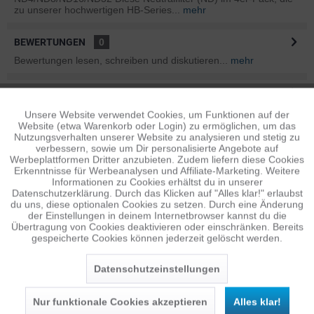
zu unserer hochwertigen HB-Series...
mehr
BEWERTUNGEN
0
Bewertungen lesen, schreiben und diskutieren...
mehr
INFOS ZUM HERSTELLER
Folgende Infos zum Hersteller sind verfübar......
mehr
Unsere Website verwendet Cookies, um Funktionen auf der
Aktiv
Funktionale
Website (etwa Warenkorb oder Login) zu ermöglichen, um das
Nutzungsverhalten unserer Website zu analysieren und stetig zu
ÄHNLICHE ARTIKEL
verbessern, sowie um Dir personalisierte Angebote auf
Inaktiv
Tracking
Werbeplattformen Dritter anzubieten. Zudem liefern diese Cookies
Diese Artikel sind dem Produkt ähnlich ...
mehr
Erkenntnisse für Werbeanalysen und Affiliate-Marketing. Weitere
Informationen zu Cookies erhältst du in unserer
Datenschutzerklärung. Durch das Klicken auf "Alles klar!" erlaubst
Inaktiv
Personalisierung
du uns, diese optionalen Cookies zu setzen. Durch eine Änderung
der Einstellungen in deinem Internetbrowser kannst du die
Persönliche Empfehlungen
Übertragung von Cookies deaktivieren oder einschränken. Bereits
gespeicherte Cookies können jederzeit gelöscht werden.
Inaktiv
Service
Datenschutzeinstellungen
Nur funktionale Cookies akzeptieren
Alles klar!