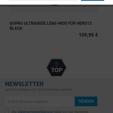
GOPRO ULTRAWIDE LENS-MOD FÜR HERO13
BLACK
109,95 €
NEWSLETTER
Jetzt anmelden und 10 € Gutschein sichern
SENDEN
Die
Datenschutzerklärung
habe ich zur Kenntnis