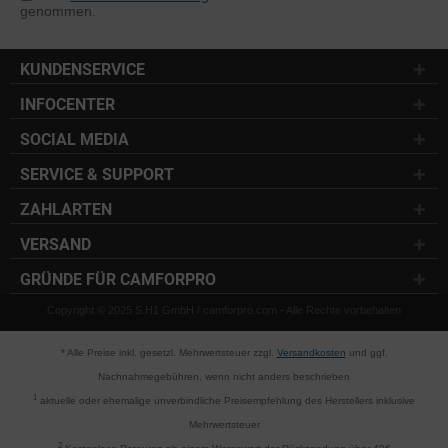
genommen.
KUNDENSERVICE
INFOCENTER
SOCIAL MEDIA
SERVICE & SUPPORT
ZAHLARTEN
VERSAND
GRÜNDE FÜR CAMFORPRO
Copyright © 2025 S.H1 GmbH / camforpro.com - Alle Rechte vorbehalten
* Alle Preise inkl. gesetzl. Mehrwertsteuer zzgl.
Versandkosten
und ggf.
Nachnahmegebühren, wenn nicht anders beschrieben
1
aktuelle oder ehemalige unverbindliche Preisempfehlung des Herstellers inklusive
Mehrwertsteuer
2