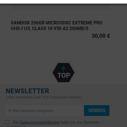
SANDISK 256GB MICROSDXC EXTREME PRO
UHS-I U3, CLASS 10 V30 A2 200MB/S
30,00 €
NEWSLETTER
Jetzt anmelden und 10 € Gutschein sichern
SENDEN
Die
Datenschutzerklärung
habe ich zur Kenntnis
genommen.