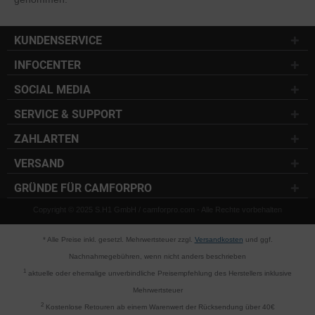
KUNDENSERVICE
INFOCENTER
SOCIAL MEDIA
SERVICE & SUPPORT
ZAHLARTEN
VERSAND
GRÜNDE FÜR CAMFORPRO
Copyright © 2025 S.H1 GmbH / camforpro.com - Alle Rechte vorbehalten
* Alle Preise inkl. gesetzl. Mehrwertsteuer zzgl.
Versandkosten
und ggf.
Nachnahmegebühren, wenn nicht anders beschrieben
1
aktuelle oder ehemalige unverbindliche Preisempfehlung des Herstellers inklusive
Mehrwertsteuer
2
Kostenlose Retouren ab einem Warenwert der Rücksendung über 40€