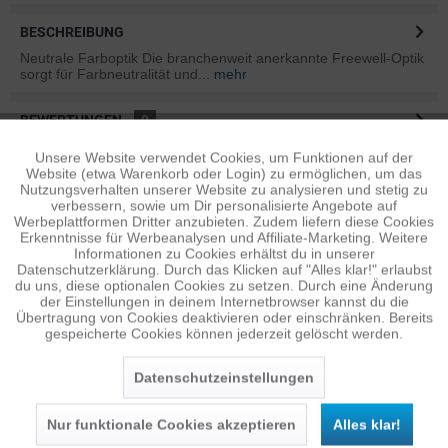
BESCHREIBUNG
Neutrale Farboptik Die branchenweit anerkannte Freewell-Optik
sorgt für Farbneutralität und...
mehr
BEWERTUNGEN
0
Bewertungen lesen, schreiben und diskutieren...
mehr
Unsere Website verwendet Cookies, um Funktionen auf der
Aktiv
Funktionale
Website (etwa Warenkorb oder Login) zu ermöglichen, um das
Nutzungsverhalten unserer Website zu analysieren und stetig zu
ÄHNLICHE ARTIKEL
verbessern, sowie um Dir personalisierte Angebote auf
Inaktiv
Diese Artikel sind dem Produkt ähnlich ...
mehr
Tracking
Werbeplattformen Dritter anzubieten. Zudem liefern diese Cookies
Erkenntnisse für Werbeanalysen und Affiliate-Marketing. Weitere
Informationen zu Cookies erhältst du in unserer
Datenschutzerklärung. Durch das Klicken auf "Alles klar!" erlaubst
Inaktiv
Personalisierung
du uns, diese optionalen Cookies zu setzen. Durch eine Änderung
der Einstellungen in deinem Internetbrowser kannst du die
Persönliche Empfehlungen
Übertragung von Cookies deaktivieren oder einschränken. Bereits
gespeicherte Cookies können jederzeit gelöscht werden.
Inaktiv
Service
Datenschutzeinstellungen
Nur funktionale Cookies akzeptieren
Alles klar!