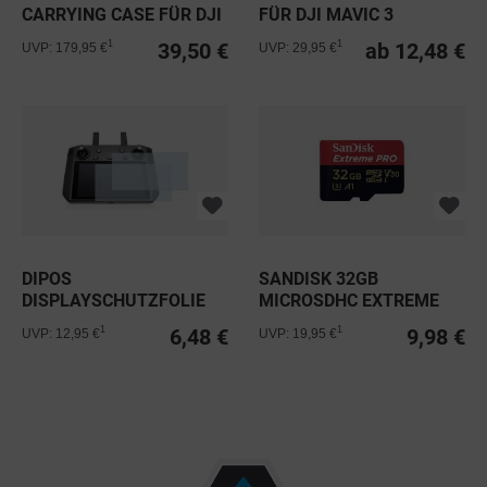
CARRYING CASE FÜR DJI
FÜR DJI MAVIC 3
MAVIC 3
39,50 €
ab 12,48 €
1
1
UVP: 179,95 €
UVP: 29,95 €
DIPOS
SANDISK 32GB
DISPLAYSCHUTZFOLIE
MICROSDHC EXTREME
FÜR DJI SMART...
PRO C10 V30 A1...
6,48 €
9,98 €
1
1
UVP: 12,95 €
UVP: 19,95 €