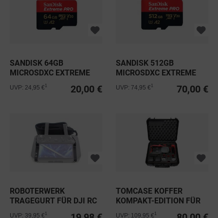
SANDISK 64GB
SANDISK 512GB
MICROSDXC EXTREME
MICROSDXC EXTREME
PRO C10 V30 A2...
PRO C10 U3 V30...
20,00 €
70,00 €
1
1
UVP: 24,95 €
UVP: 74,95 €
ROBOTERWERK
TOMCASE KOFFER
TRAGEGURT FÜR DJI RC
KOMPAKT-EDITION FÜR
PRO
DJI MAVIC 3
19,98 €
80,00 €
1
1
UVP: 39,95 €
UVP: 109,95 €