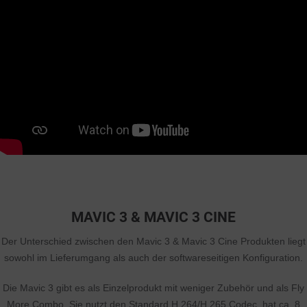
MAVIC 3 & MAVIC 3 CINE
Der Unterschied zwischen den Mavic 3 & Mavic 3 Cine Produkten liegt
sowohl im Lieferumgang als auch der softwareseitigen Konfiguration.
Die Mavic 3 gibt es als Einzelprodukt mit weniger Zubehör und als Fly
More Combo. Sie nutzt den Standard H.264/H.265 Codec, hat ca. 8