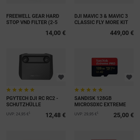
FREEWELL GEAR HARD
DJI MAVIC 3 & MAVIC 3
STOP VND FILTER (2-5
CLASSIC FLY MORE KIT
STOP)...
14,00 €
449,00 €
PGYTECH DJI RC RC2 -
SANDISK 128GB
SCHUTZHÜLLE
MICROSDXC EXTREME
PRO C10 UHS-I...
12,48 €
25,00 €
1
1
UVP: 24,95 €
UVP: 29,95 €