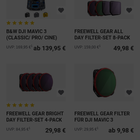
B&W DJI MAVIC 3
FREEWELL GEAR ALL
(CLASSIC/ PRO/ CINE)
DAY FILTER-SET 8-PACK
COMBO CASE...
FÜR DJI...
ab 139,95 €
49,98 €
1
1
UVP: 169,95 €
UVP: 159,00 €
FREEWELL GEAR BRIGHT
FREEWELL GEAR FILTER
DAY FILTER-SET 4-PACK
FÜR DJI MAVIC 3
FÜR...
29,98 €
ab 9,98 €
1
1
UVP: 84,95 €
UVP: 29,95 €