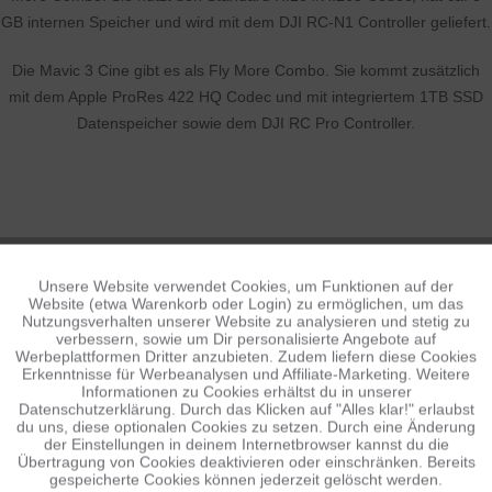
GB internen Speicher und wird mit dem DJI RC-N1 Controller geliefert.
Die Mavic 3 Cine gibt es als Fly More Combo. Sie kommt zusätzlich
mit dem Apple ProRes 422 HQ Codec und mit integriertem 1TB SSD
Datenspeicher sowie dem DJI RC Pro Controller.
FLAGGSCHIFF-ZUBEHÖR
Unsere Website verwendet Cookies, um Funktionen auf der
Aktiv
Funktionale
Website (etwa Warenkorb oder Login) zu ermöglichen, um das
Nutzungsverhalten unserer Website zu analysieren und stetig zu
verbessern, sowie um Dir personalisierte Angebote auf
Inaktiv
Tracking
Werbeplattformen Dritter anzubieten. Zudem liefern diese Cookies
Erkenntnisse für Werbeanalysen und Affiliate-Marketing. Weitere
Informationen zu Cookies erhältst du in unserer
Datenschutzerklärung. Durch das Klicken auf "Alles klar!" erlaubst
Inaktiv
Personalisierung
du uns, diese optionalen Cookies zu setzen. Durch eine Änderung
der Einstellungen in deinem Internetbrowser kannst du die
Übertragung von Cookies deaktivieren oder einschränken. Bereits
gespeicherte Cookies können jederzeit gelöscht werden.
Inaktiv
Service