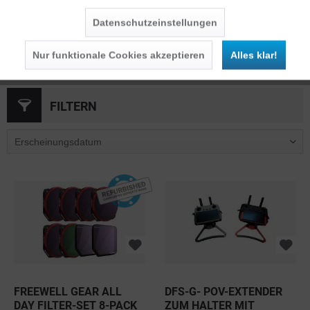
Datenschutzeinstellungen
ALLE ARTIKEL IN DIESER KATEGORIE
Nur funktionale Cookies akzeptieren
Alles klar!
FILTERN
FREEWELL GEAR ALL
DFS-G- POV-EXTENDER
DAY FILTER-SET 8-PACK
ZUM HALTER MIT