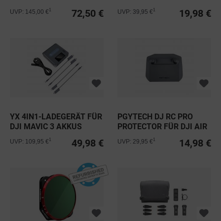
FÜR DJI...
TRAGEGURT V2...
72,50 €
19,98 €
1
1
UVP: 145,00 €
UVP: 39,95 €
YX 4IN1-LADEGERÄT FÜR
PGYTECH DJ RC PRO
DJI MAVIC 3 AKKUS
PROTECTOR FÜR DJI AIR
2S &...
49,98 €
14,98 €
1
1
UVP: 109,95 €
UVP: 29,95 €