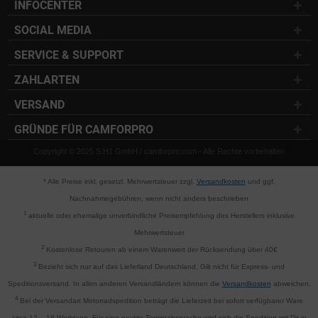
INFOCENTER
SOCIAL MEDIA
SERVICE & SUPPORT
ZAHLARTEN
VERSAND
GRÜNDE FÜR CAMFORPRO
Copyright © 2025 S.H1 GmbH / camforpro.com - Alle Rechte vorbehalten
* Alle Preise inkl. gesetzl. Mehrwertsteuer zzgl.
Versandkosten
und ggf.
Nachnahmegebühren, wenn nicht anders beschrieben
1
aktuelle oder ehemalige unverbindliche Preisempfehlung des Herstellers inklusive
Mehrwertsteuer
2
Kostenlose Retouren ab einem Warenwert der Rücksendung über 40€
3
Bezieht sich nur auf das Lieferland Deutschland. Gilt nicht für Express- und
Speditionsversand. In allen anderen Versandländern können die
Versandkosten
abweichen.
4
Bei der Versandart Motorradspedition beträgt die Lieferzeit bei sofort verfügbarer Ware
circa 12 – 18 Werktage. Für eine exakte Terminabsprache wird sich die Spedition mit Dir in