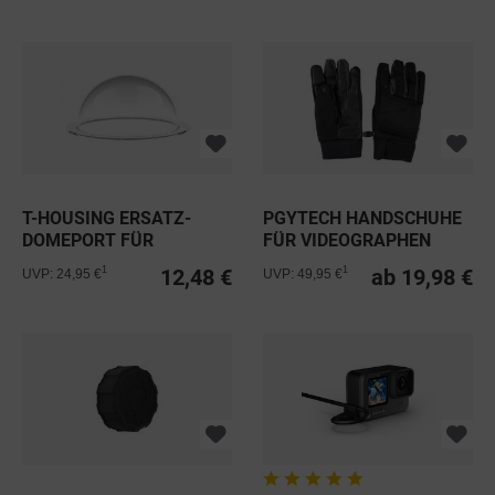
T-HOUSING ERSATZ-
PGYTECH HANDSCHUHE
DOMEPORT FÜR
FÜR VIDEOGRAPHEN
INSTA360 ONE R...
12,48 €
ab 19,98 €
1
1
UVP: 24,95 €
UVP: 49,95 €