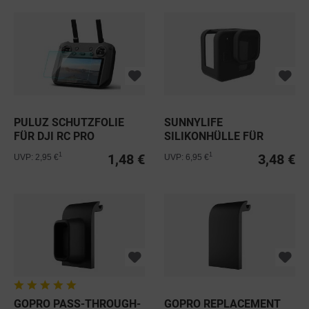
PULUZ SCHUTZFOLIE
SUNNYLIFE
FÜR DJI RC PRO
SILIKONHÜLLE FÜR
GOPRO HERO11 BLACK
1,48 €
3,48 €
1
1
UVP: 2,95 €
UVP: 6,95 €
MINI
GOPRO PASS-THROUGH-
GOPRO REPLACEMENT