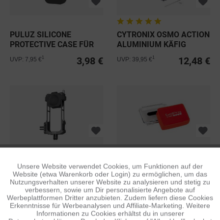
PULUZ SILICONE
CYTRONIX OSMO ACTION
PROTECTIVE CASE FÜR
ALUMINIUM KÄFIG
GOPRO REMOTE V3
3,98 €
12,48 €
1
1
UVP: 7,95 €
UVP: 39,95 €
INSTA360 X3 UTILITY
GOPRO HERO3-4 FLOATY
Unsere Website verwendet Cookies, um Funktionen auf der
Aktiv
Funktionale
FRAME
BACKDOOR
Website (etwa Warenkorb oder Login) zu ermöglichen, um das
Nutzungsverhalten unserer Website zu analysieren und stetig zu
59,95 €
9,98 €
1
1
UVP: 72,95 €
UVP: 19,95 €
verbessern, sowie um Dir personalisierte Angebote auf
Inaktiv
Tracking
Werbeplattformen Dritter anzubieten. Zudem liefern diese Cookies
Erkenntnisse für Werbeanalysen und Affiliate-Marketing. Weitere
Informationen zu Cookies erhältst du in unserer