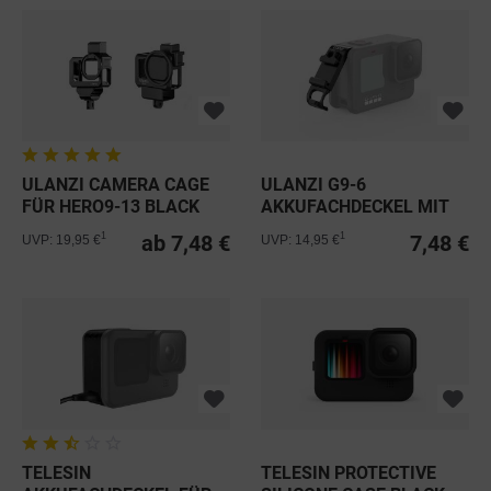
ULANZI CAMERA CAGE
ULANZI G9-6
FÜR HERO9-13 BLACK
AKKUFACHDECKEL MIT
1/4-ZOLL- UND...
ab 7,48 €
7,48 €
1
1
UVP: 19,95 €
UVP: 14,95 €
TELESIN
TELESIN PROTECTIVE