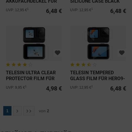
AKKUFACHDECKEL FÜR
SILICONE CASE BLACK
DAUERSTROMVERSORGUNG...
FÜR...
6,48 €
6,48 €
1
1
UVP: 12,95 €
UVP: 12,95 €
TELESIN ULTRA CLEAR
TELESIN TEMPERED
PROTECTOR FILM FÜR
GLASS FILM FÜR HERO9-
HERO9-13...
13 BLACK
4,98 €
6,48 €
1
1
UVP: 9,95 €
UVP: 12,95 €
1
von
2