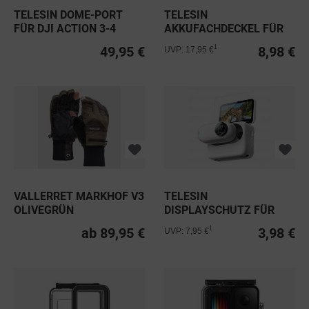
TELESIN DOME-PORT
TELESIN
FÜR DJI ACTION 3-4
AKKUFACHDECKEL FÜR
DAUERSTROMVERSORGUNG.
49,95 €
8,98 €
1
UVP: 17,95 €
VALLERRET MARKHOF V3
TELESIN
OLIVEGRÜN
DISPLAYSCHUTZ FÜR
INSTA360 GO3 & GO3S
ab 89,95 €
3,98 €
1
UVP: 7,95 €