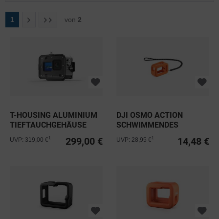
1
von
2
T-HOUSING ALUMINIUM
DJI OSMO ACTION
TIEFTAUCHGEHÄUSE
SCHWIMMENDES
FÜR...
GEHÄUSE
299,00 €
14,48 €
1
1
UVP: 319,00 €
UVP: 28,95 €