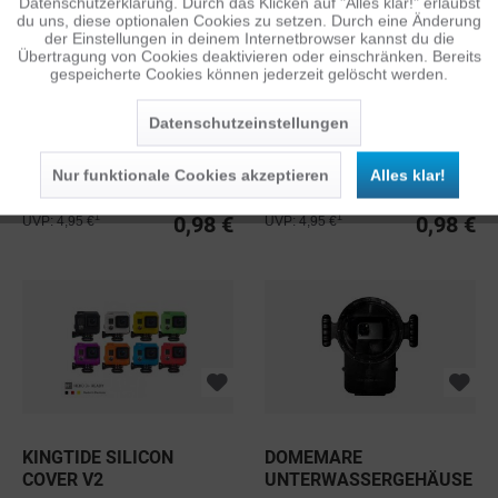
Datenschutzerklärung. Durch das Klicken auf "Alles klar!" erlaubst
Inaktiv
Personalisierung
du uns, diese optionalen Cookies zu setzen. Durch eine Änderung
der Einstellungen in deinem Internetbrowser kannst du die
Übertragung von Cookies deaktivieren oder einschränken. Bereits
gespeicherte Cookies können jederzeit gelöscht werden.
Inaktiv
Service
Datenschutzeinstellungen
XSORIES TUXSEDO
XSORIES TUXSEDO LITE
Nur funktionale Cookies akzeptieren
Alles klar!
0,98 €
0,98 €
1
1
UVP: 4,95 €
UVP: 4,95 €
KINGTIDE SILICON
DOMEMARE
COVER V2
UNTERWASSERGEHÄUSE