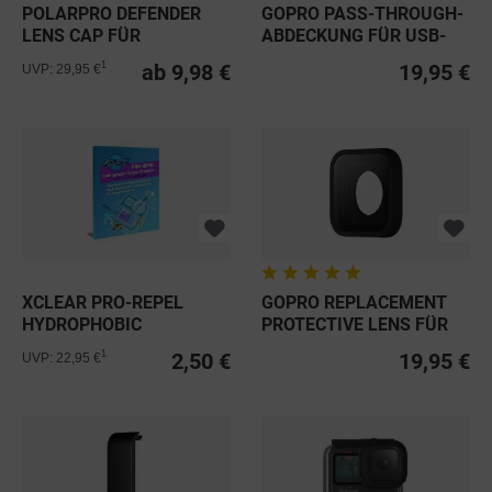
POLARPRO DEFENDER
GOPRO PASS-THROUGH-
LENS CAP FÜR
ABDECKUNG FÜR USB-
OBJEKTIVE
KABEL FÜR...
ab 9,98 €
19,95 €
1
UVP: 29,95 €
XCLEAR PRO-REPEL
GOPRO REPLACEMENT
HYDROPHOBIC
PROTECTIVE LENS FÜR
PROTECTOR FÜR...
HERO9-12...
2,50 €
19,95 €
1
UVP: 22,95 €