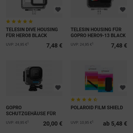
TELESIN DIVE HOUSING
TELESIN HOUSING FÜR
FÜR HERO8 BLACK
GOPRO HERO9-13 BLACK
7,48 €
7,48 €
1
1
UVP: 24,95 €
UVP: 24,95 €
GOPRO
POLAROID FILM SHIELD
SCHUTZGEHÄUSE FÜR
HERO11 BLACK MINI
20,00 €
ab 5,48 €
1
1
UVP: 49,95 €
UVP: 10,95 €