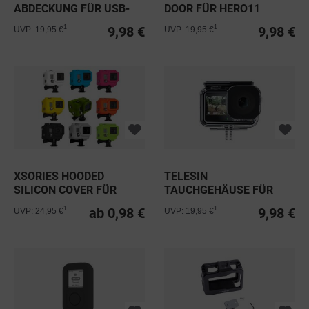
ABDECKUNG FÜR USB-
DOOR FÜR HERO11
KABEL FÜR...
BLACK MINI
9,98 €
9,98 €
1
1
UVP: 19,95 €
UVP: 19,95 €
XSORIES HOODED
TELESIN
SILICON COVER FÜR
TAUCHGEHÄUSE FÜR
GOPRO
ACTION 3 & 4
ab 0,98 €
9,98 €
1
1
UVP: 24,95 €
UVP: 19,95 €