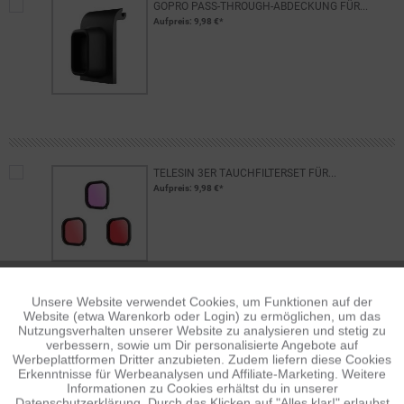
GOPRO PASS-THROUGH-ABDECKUNG FÜR...
Aufpreis
: 9,98 €*
TELESIN 3ER TAUCHFILTERSET FÜR...
Aufpreis
: 9,98 €*
TELESIN 4ER ND-FILTER SET FÜR...
Aufpreis
: 9,50 €*
Unsere Website verwendet Cookies, um Funktionen auf der
Aktiv
Funktionale
Website (etwa Warenkorb oder Login) zu ermöglichen, um das
Nutzungsverhalten unserer Website zu analysieren und stetig zu
verbessern, sowie um Dir personalisierte Angebote auf
Inaktiv
Tracking
Werbeplattformen Dritter anzubieten. Zudem liefern diese Cookies
Erkenntnisse für Werbeanalysen und Affiliate-Marketing. Weitere
Informationen zu Cookies erhältst du in unserer
Datenschutzerklärung. Durch das Klicken auf "Alles klar!" erlaubst