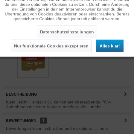
Inaktiv
Personalisierung
du uns, diese optionalen Cookies zu setzen. Durch eine Änderung
der Einstellungen in deinem Internetbrowser kannst du die
Übertragung von Cookies deaktivieren oder einschränken. Bereits
SANDISK 128GB MICROSDXC EXTREME...
gespeicherte Cookies können jederzeit gelöscht werden.
Aufpreis
: 25,00 €*
Inaktiv
Service
Datenschutzeinstellungen
Nur funktionale Cookies akzeptieren
Alles klar!
SANDISK 64GB MICROSDXC EXTREME U3...
Aufpreis
: 10,00 €*
BESCHREIBUNG
Klein, leicht + einfach Du kannst atemberaubende POV-
Aufnahmen mit einer Kamera machen, die...
mehr
BEWERTUNGEN
1
Bewertungen lesen, schreiben und diskutieren...
mehr