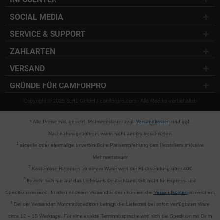
SOCIAL MEDIA
SERVICE & SUPPORT
ZAHLARTEN
VERSAND
GRÜNDE FÜR CAMFORPRO
Copyright © 2025 S.H1 GmbH / camforpro.com - Alle Rechte vorbehalten
* Alle Preise inkl. gesetzl. Mehrwertsteuer zzgl.
Versandkosten
und ggf.
Nachnahmegebühren, wenn nicht anders beschrieben
1
aktuelle oder ehemalige unverbindliche Preisempfehlung des Herstellers inklusive
Mehrwertsteuer
2
Kostenlose Retouren ab einem Warenwert der Rücksendung über 40€
3
Bezieht sich nur auf das Lieferland Deutschland. Gilt nicht für Express- und
Speditionsversand. In allen anderen Versandländern können die
Versandkosten
abweichen.
4
Bei der Versandart Motorradspedition beträgt die Lieferzeit bei sofort verfügbarer Ware
circa 12 – 18 Werktage. Für eine exakte Terminabsprache wird sich die Spedition mit Dir in