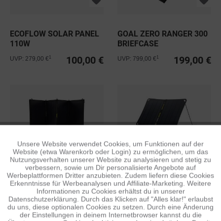
ECOFLOW SOLAR PANEL
GOAL ZERO RANGER 300
110W
BRIEFCASE
100,00 €
199,00 €
1
1
UVP: 279,00 €
UVP: 799,00 €
Unsere Website verwendet Cookies, um Funktionen auf der
Aktiv
Funktionale
Website (etwa Warenkorb oder Login) zu ermöglichen, um das
Nutzungsverhalten unserer Website zu analysieren und stetig zu
GOAL ZERO NOMAD 200
GOAL ZERO NOMAD 10
verbessern, sowie um Dir personalisierte Angebote auf
Inaktiv
Tracking
Werbeplattformen Dritter anzubieten. Zudem liefern diese Cookies
Erkenntnisse für Werbeanalysen und Affiliate-Marketing. Weitere
249,00 €
49,95 €
1
1
UVP: 699,00 €
UVP: 99,95 €
Informationen zu Cookies erhältst du in unserer
Datenschutzerklärung. Durch das Klicken auf "Alles klar!" erlaubst
Inaktiv
Personalisierung
du uns, diese optionalen Cookies zu setzen. Durch eine Änderung
der Einstellungen in deinem Internetbrowser kannst du die