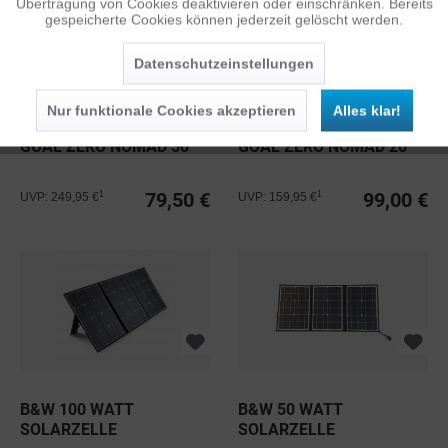
Übertragung von Cookies deaktivieren oder einschränken. Bereits
gespeicherte Cookies können jederzeit gelöscht werden.
Inaktiv
Service
Datenschutzeinstellungen
Nur funktionale Cookies akzeptieren
Alles klar!
GOAL ZERO NOMAD 50
GOAL ZERO NOMAD 20
79,50 €
99,00 €
1
1
UVP: 249,95 €
UVP: 159,95 €
B&W 100 WATT
B&W 50 WATT
SOLARZELLE
SOLARZELLE