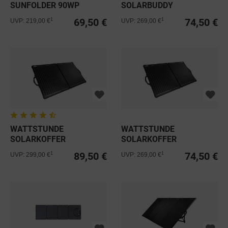
SUNFOLDER 90WP
SOLARBUDDY
SOLARTASCHE
SOLARTASCHE
69,50 €
74,50 €
1
1
UVP: 219,00 €
UVP: 269,00 €
WS100SB...
WATTSTUNDE
WATTSTUNDE
SOLARKOFFER
SOLARKOFFER
WS120SUL ULTRALIGHT
WS100SUL ULTRALIGHT
89,50 €
74,50 €
1
1
UVP: 299,00 €
UVP: 269,00 €
120W...
100W...