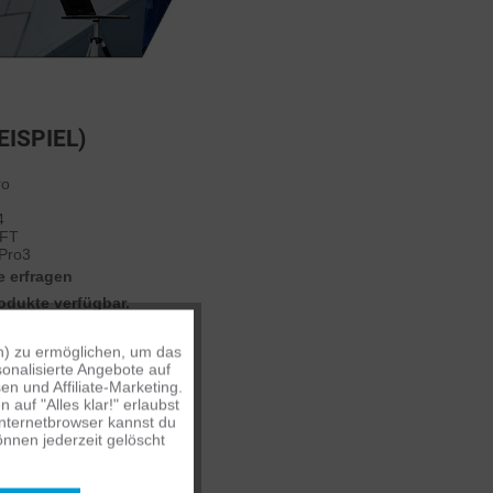
EISPIEL)
ro
x
4
MFT
 Pro3
te erfragen
odukte verfügbar.
n) zu ermöglichen, um das
Aktiv
onalisierte Angebote auf
n und Affiliate-Marketing.
auf "Alles klar!" erlaubst
Inaktiv
Internetbrowser kannst du
nnen jederzeit gelöscht
Inaktiv
her verfügen wir über