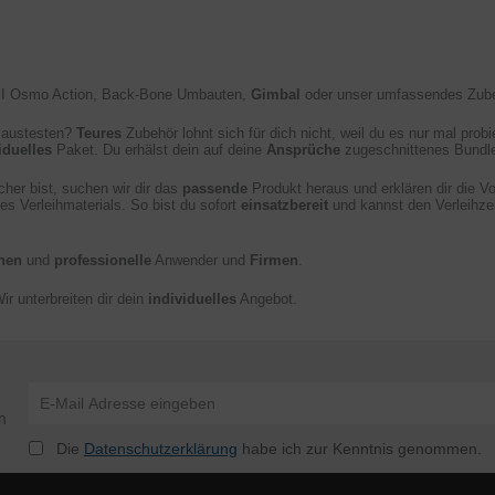
JI Osmo Action, Back-Bone Umbauten,
Gimbal
oder unser umfassendes Zubehö
l austesten?
Teures
Zubehör lohnt sich für dich nicht, weil du es nur mal probie
iduelles
Paket. Du erhälst dein auf deine
Ansprüche
zugeschnittenes Bundl
cher bist, suchen wir dir das
passende
Produkt heraus und erklären dir die V
es Verleihmaterials. So bist du sofort
einsatzbereit
und kannst den Verleihze
nen
und
professionelle
Anwender und
Firmen
.
r unterbreiten dir dein
individuelles
Angebot.
n
Die
Datenschutzerklärung
habe ich zur Kenntnis genommen.