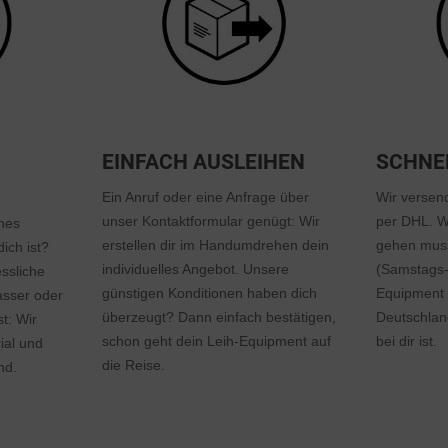
EINFACH AUSLEIHEN
SCHNE
Ein Anruf oder eine Anfrage über
Wir versen
unser Kontaktformular genügt: Wir
per DHL. We
hes
erstellen dir im Handumdrehen dein
gehen muss
ich ist?
individuelles Angebot. Unsere
(Samstags-
ssliche
günstigen Konditionen haben dich
Equipment g
sser oder
überzeugt? Dann einfach bestätigen,
Deutschlan
t: Wir
schon geht dein Leih-Equipment auf
bei dir ist.
ial und
die Reise.
nd.