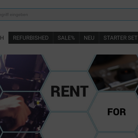
IH
REFURBISHED
SALE%
NEU
STARTER SET