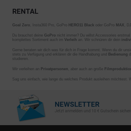
RENTAL
Goal Zero
, Insta360 Pro, GoPro
HERO11 Black
oder GoPro
MAX
, D
Du brauchst deine
GoPro
nicht immer? Du willst Accessories erstma
komplettes Sortiment auch im
Verleih
an. Wir schnüren dir dein
indiv
Gerne beraten wir dich was für dich in Frage kommt. Wenn du dir unsi
stets zu Verfügung und erklären dir die Handhabung und
Bedienung
d
studieren.
Wir verleihen an
Privatpersonen
, aber auch an große
Filmproduktio
Sag uns einfach, wie lange du welches Produkt ausleihen möchtest. Wi
NEWSLETTER
Jetzt anmelden und 10 € Gutschein sicher