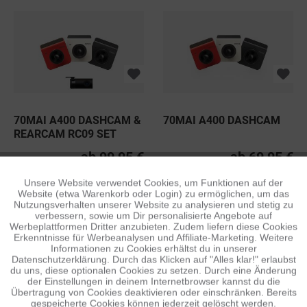
70MAI A400 DASHCAM &
70MAI A400 DASHCAM
REARCAM RC09 SET
ab 99,95 €
ab 69,95 €
Unsere Website verwendet Cookies, um Funktionen auf der
Aktiv
Funktionale
Website (etwa Warenkorb oder Login) zu ermöglichen, um das
Nutzungsverhalten unserer Website zu analysieren und stetig zu
verbessern, sowie um Dir personalisierte Angebote auf
Inaktiv
Tracking
Werbeplattformen Dritter anzubieten. Zudem liefern diese Cookies
Erkenntnisse für Werbeanalysen und Affiliate-Marketing. Weitere
Informationen zu Cookies erhältst du in unserer
Datenschutzerklärung. Durch das Klicken auf "Alles klar!" erlaubst
Inaktiv
Personalisierung
du uns, diese optionalen Cookies zu setzen. Durch eine Änderung
der Einstellungen in deinem Internetbrowser kannst du die
Übertragung von Cookies deaktivieren oder einschränken. Bereits
NEXTBASE CABIN VIEW
NEXTBASE REAR
gespeicherte Cookies können jederzeit gelöscht werden.
Inaktiv