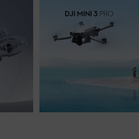
Mini Drohne, große Kreativität
hteste und 
Die DJI Mini 3 Pro ist ebenso leistungsstark wie 
 und lande 
handlich. Mit einem Gewicht von weniger als 249 g 