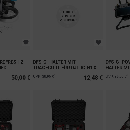
 REFRESH 2
DFS-G- HALTER MIT
DFS-G- PO
HED
TRAGEGURT FÜR DJI RC-N1 &
HALTER MI
N2
50,00 €
12,48 €
1
1
UVP: 39,95 €
UVP: 39,95 €