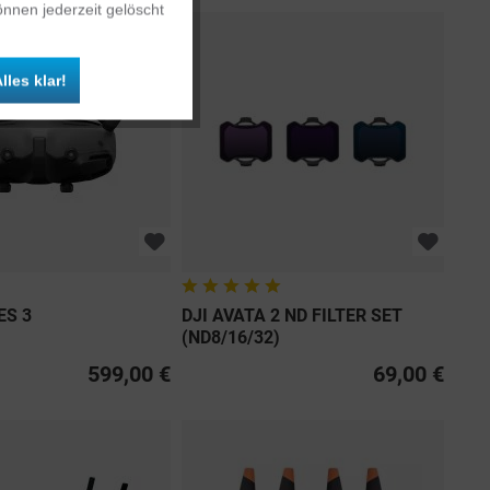
nnen jederzeit gelöscht
Inaktiv
lles klar!
Inaktiv
ES 3
DJI AVATA 2 ND FILTER SET
(ND8/16/32)
599,00 €
69,00 €