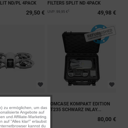
PLIT ND/PL 4PACK
FILTERS SPLIT ND 4PACK
29,50 €
49,98 €
1
UVP: 99,95 €
TOMCASE KOMPAKT EDITION
n) zu ermöglichen, um das
Aktiv
XT235 SCHWARZ INLAY...
onalisierte Angebote auf
n und Affiliate-Marketing.
199,00 €
80,00 €
auf "Alles klar!" erlaubst
Inaktiv
Internetbrowser kannst du