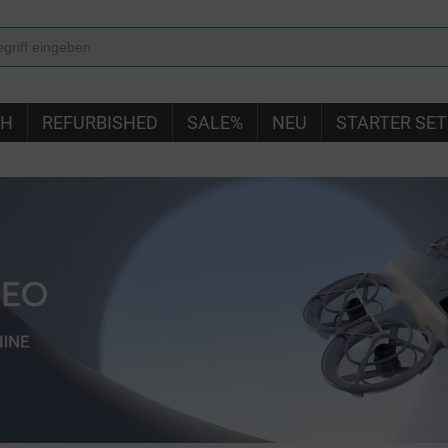
IH
REFURBISHED
SALE%
NEU
STARTER SET