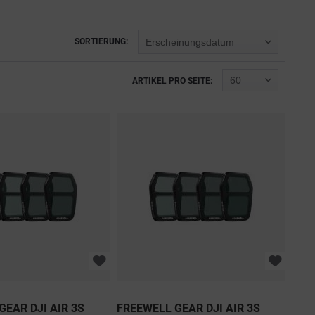
iner 
und verbesserten Sicherheitsfunktionen ist sie 
men mit DIR 
nicht nur regulierungsfreundlich, sondern auch die 
nde 
sicherste ihrer Serie.
 und denk 
SORTIERUNG:
to zu sehen 
ZUM PRODUKT
des Alltags mit 
ARTIKEL PRO SEITE:
TEN
GEAR DJI AIR 3S
FREEWELL GEAR DJI AIR 3S