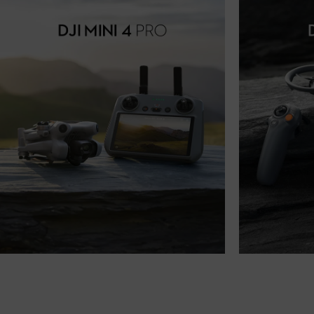
MINI TO THE MAX
DJI Avata 
DJI Mini 4 Pro ist unsere bisher fortschrittlichste 
Die DJI Avata 2 
Mini-Kameradrohne. Sie integriert leistungsstarke 
immersives FPV-