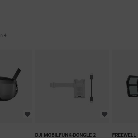
 mehr Sicherheit und einer längeren 
mühelos ohne Fernsteuerung auf de
orge für noch mehr Spaß, indem du 
Handfläche und mache Filmaufnah
 den neuen DJI Goggles 3 und DJI 
im Fokus. Flieg durch atemberaube
mbinierst.
Landschaften, drinnen und draußen,
daran, dass alle auf dem Gruppenfo
sind. Genieße eine neue Perspektive 
 DEN PRODUKTEN
DJI Neo.
on
4
ZU DEN PRODUK
DJI MOBILFUNK-DONGLE 2
FREEWELL 