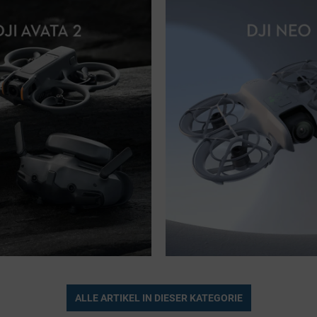
2
DJI NEO - RISE & SHINE
bietet ein adrenalingeladenes, 
Mit 135 g ist DJI Neo die bisher leic
ALLE ARTIKEL IN DIESER KATEGORIE
Drohnenerlebnis mit optimierter 
kompakteste Drohne von DJI. Starte