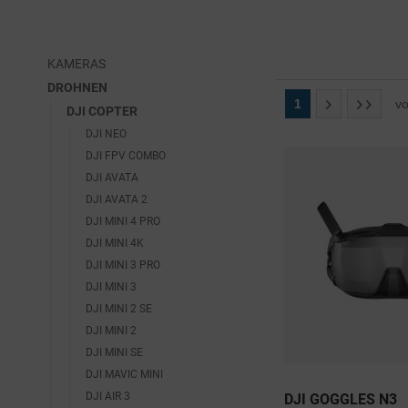
Bildgebungsfunktionen, omnidirektionale 
Bilddarstellung,
Hindernisvermeidung, ActiveTrack 360° mit dem 
Akkulaufzeit. S
neuen Verfolgungsmodus und 20 km FHD-
die Avata 2 mit
Videoübertragung und bringt noch weitere Dinge, 
RC Motion 3 ko
die Profis und Anfängern gleichermaßen gefallen.
KAMERAS
DROHNEN
ZU
1
v
ZU DEN PRODUKTEN
DJI COPTER
DJI NEO
DJI FPV COMBO
DJI AVATA
DJI AVATA 2
DJI MINI 4 PRO
DJI MINI 4K
DJI MINI 3 PRO
DJI MINI 3
DJI MINI 2 SE
DJI MINI 2
DJI MINI SE
DJI MAVIC MINI
DJI AIR 3
DJI GOGGLES N3