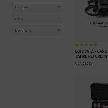
Hersteller
AHLTec
Preis
B&W
Bewertung
Cytronix
von
0,48 €
bis
599,00 €
DFS-G-
& mehr
dipos
& mehr
DJI
& mehr
DJI AVATA - CARE
& mehr
Freewell Gear
JAHRE REFURBIS
Gapder
1
UVP: 99,99 €
GOcase
HPRC
incase
Manfrotto
Manta Air
PGYTECH
Polar Pro