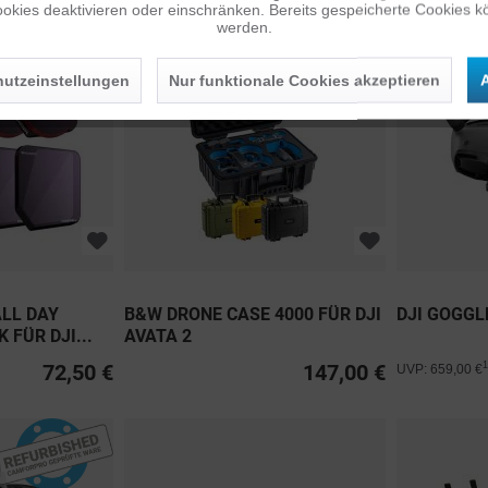
okies deaktivieren oder einschränken. Bereits gespeicherte Cookies kö
werden.
utzeinstellungen
Nur funktionale Cookies akzeptieren
A
LL DAY
B&W DRONE CASE 4000 FÜR DJI
DJI GOGGL
 FÜR DJI...
AVATA 2
72,50 €
147,00 €
1
UVP: 659,00 €