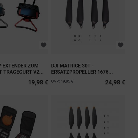
V-EXTENDER ZUM
DJI MATRICE 30T -
T TRAGEGURT V2...
ERSATZPROPELLER 1676...
19,98 €
24,98 €
1
UVP: 49,95 €