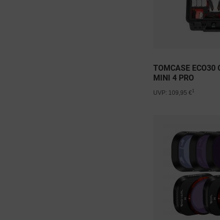
Roboterwerk
Rollei
Sandisk
SRP
STARTRC
TOMCASE ECO30 C
TDW
MINI 4 PRO
Tiffen
1
UVP: 109,95 €
TomCase
Torvol
Ulanzi
Yx