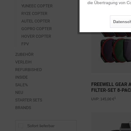
die Übertragung von Co
YUNEEC COPTER
RYZE COPTER
Personalisierung
AUTEL COPTER
Datensch
GOPRO COPTER
Service
HOVER COPTER
FPV
ZUBEHÖR
VERLEIH
REFURBISHED
INSIDE
FREEWELL GEAR A
SALE%
FILTER-SET 8-PACK
NEU
1
UVP: 145,00 €
STARTER SETS
BRANDS
Sofort lieferbar