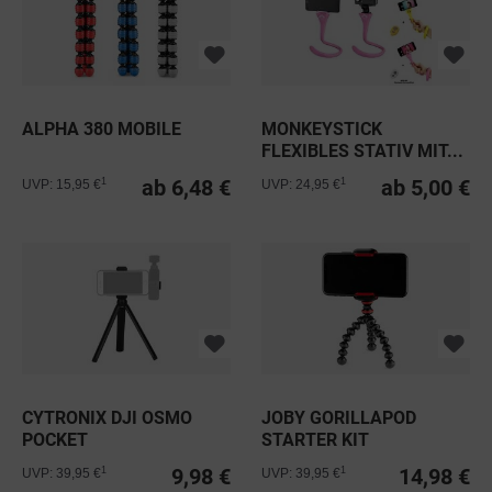
ALPHA 380 MOBILE
MONKEYSTICK
FLEXIBLES STATIV MIT...
ab 6,48 €
ab 5,00 €
1
1
UVP: 15,95 €
UVP: 24,95 €
CYTRONIX DJI OSMO
JOBY GORILLAPOD
POCKET
STARTER KIT
SMARTPHONEHALTER &
9,98 €
14,98 €
1
1
UVP: 39,95 €
UVP: 39,95 €
STATIV