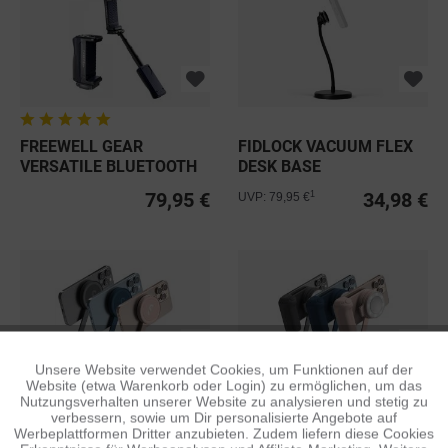
FREEWELL GEAR
FIDLOCK VACUUM FLEX
VERSATILE BLUETOOTH
DESK BASE
SMARTPHONE...
79,95 €
34,98 €
1
UVP: 79,95 €
Unsere Website verwendet Cookies, um Funktionen auf der
Aktiv
Funktionale
Website (etwa Warenkorb oder Login) zu ermöglichen, um das
Nutzungsverhalten unserer Website zu analysieren und stetig zu
SHIFTCAM SNAPPOD
SHIFTCAM SNAP FULL
verbessern, sowie um Dir personalisierte Angebote auf
ONLY
BUNDLE
Inaktiv
Tracking
Werbeplattformen Dritter anzubieten. Zudem liefern diese Cookies