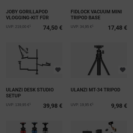
JOBY GORILLAPOD
FIDLOCK VACUUM MINI
VLOGGING-KIT FÜR
TRIPOD BASE
SMARTPHONES
74,50 €
17,48 €
1
1
UVP: 219,00 €
UVP: 34,95 €
ULANZI DESK STUDIO
ULANZI MT-34 TRIPOD
SETUP
39,98 €
9,98 €
1
1
UVP: 139,95 €
UVP: 19,95 €