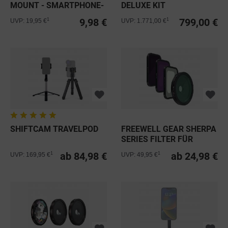
MOUNT - SMARTPHONE-
DELUXE KIT
HALTERUNG...
9,98 €
799,00 €
1
1
UVP: 19,95 €
UVP: 1.771,00 €
SHIFTCAM TRAVELPOD
FREEWELL GEAR SHERPA
SERIES FILTER FÜR
SAMSUNG...
ab 84,98 €
ab 24,98 €
1
1
UVP: 169,95 €
UVP: 49,95 €