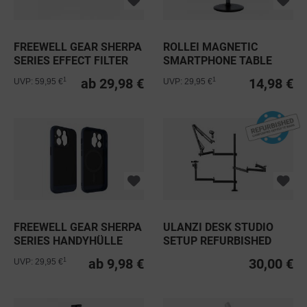
FREEWELL GEAR SHERPA
ROLLEI MAGNETIC
SERIES EFFECT FILTER
SMARTPHONE TABLE
FÜR...
STAND
ab 29,98 €
14,98 €
1
1
UVP: 59,95 €
UVP: 29,95 €
FREEWELL GEAR SHERPA
ULANZI DESK STUDIO
SERIES HANDYHÜLLE
SETUP REFURBISHED
FÜR IPHONE
ab 9,98 €
30,00 €
1
UVP: 29,95 €