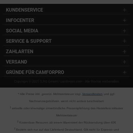
KUNDENSERVICE
INFOCENTER
SOCIAL MEDIA
SERVICE & SUPPORT
ZAHLARTEN
VERSAND
GRÜNDE FÜR CAMFORPRO
Copyright © 2025 S.H1 GmbH / camforpro.com - Alle Rechte vorbehalten
* Alle Preise inkl. gesetzl. Mehrwertsteuer zzgl.
Versandkosten
und ggf.
Nachnahmegebühren, wenn nicht anders beschrieben
1
aktuelle oder ehemalige unverbindliche Preisempfehlung des Herstellers inklusive
Mehrwertsteuer
2
Kostenlose Retouren ab einem Warenwert der Rücksendung über 40€
3
Bezieht sich nur auf das Lieferland Deutschland. Gilt nicht für Express- und