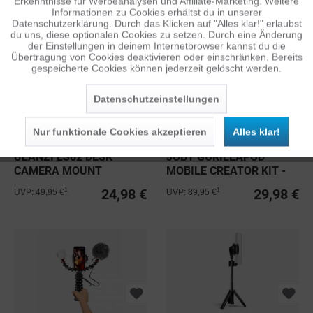
Erkenntnisse für Werbeanalysen und Affiliate-Marketing. Weitere
ab 17,48 €
ab 99,95 €
1
1
UVP: 39,95 €
UVP: 129,95 €
Informationen zu Cookies erhältst du in unserer
Datenschutzerklärung. Durch das Klicken auf "Alles klar!" erlaubst
Inaktiv
Personalisierung
du uns, diese optionalen Cookies zu setzen. Durch eine Änderung
der Einstellungen in deinem Internetbrowser kannst du die
Übertragung von Cookies deaktivieren oder einschränken. Bereits
gespeicherte Cookies können jederzeit gelöscht werden.
Inaktiv
Service
Datenschutzeinstellungen
Nur funktionale Cookies akzeptieren
Alles klar!
ULANZI LS02 DESK
JOBY GORILLAPOD
CAMERA MOUNT
MOBILE CREATOR KIT -
VLOGGING
24,98 €
29,98 €
1
1
UVP: 49,95 €
UVP: 89,95 €