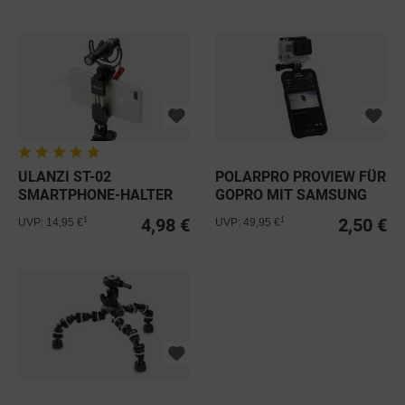
ULANZI ST-02
POLARPRO PROVIEW FÜR
SMARTPHONE-HALTER
GOPRO MIT SAMSUNG
BLACK INKL....
GALAXY S5
4,98 €
2,50 €
1
1
UVP: 14,95 €
UVP: 49,95 €