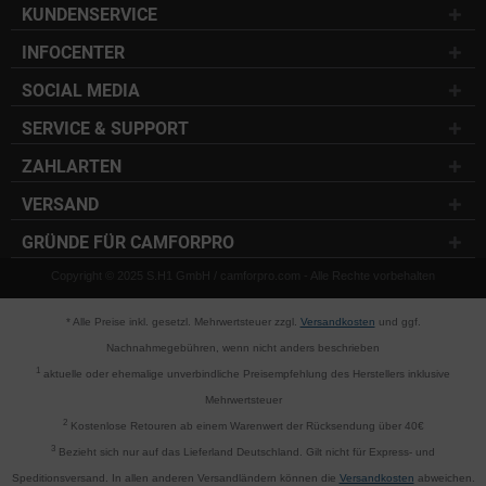
KUNDENSERVICE
INFOCENTER
SOCIAL MEDIA
SERVICE & SUPPORT
ZAHLARTEN
VERSAND
GRÜNDE FÜR CAMFORPRO
Copyright © 2025 S.H1 GmbH / camforpro.com - Alle Rechte vorbehalten
* Alle Preise inkl. gesetzl. Mehrwertsteuer zzgl.
Versandkosten
und ggf.
Nachnahmegebühren, wenn nicht anders beschrieben
1
aktuelle oder ehemalige unverbindliche Preisempfehlung des Herstellers inklusive
Mehrwertsteuer
2
Kostenlose Retouren ab einem Warenwert der Rücksendung über 40€
3
Bezieht sich nur auf das Lieferland Deutschland. Gilt nicht für Express- und
Speditionsversand. In allen anderen Versandländern können die
Versandkosten
abweichen.