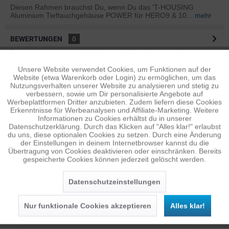
Diesen Rahmen brauchst Du, wenn Du das 'T-HOUSING
Aluminium Tieftauchgehäuse POWER für HERO9 & 10...
mehr
BEWERTUNGEN
0
Bewertungen lesen, schreiben und diskutieren...
mehr
Unsere Website verwendet Cookies, um Funktionen auf der
Aktiv
Funktionale
ÄHNLICHE ARTIKEL
Website (etwa Warenkorb oder Login) zu ermöglichen, um das
Nutzungsverhalten unserer Website zu analysieren und stetig zu
Diese Artikel sind dem Produkt ähnlich ...
mehr
verbessern, sowie um Dir personalisierte Angebote auf
Inaktiv
Tracking
Werbeplattformen Dritter anzubieten. Zudem liefern diese Cookies
Erkenntnisse für Werbeanalysen und Affiliate-Marketing. Weitere
Informationen zu Cookies erhältst du in unserer
Datenschutzerklärung. Durch das Klicken auf "Alles klar!" erlaubst
Inaktiv
Personalisierung
Persönliche Empfehlungen
du uns, diese optionalen Cookies zu setzen. Durch eine Änderung
der Einstellungen in deinem Internetbrowser kannst du die
Übertragung von Cookies deaktivieren oder einschränken. Bereits
gespeicherte Cookies können jederzeit gelöscht werden.
Inaktiv
Service
Datenschutzeinstellungen
Nur funktionale Cookies akzeptieren
Alles klar!