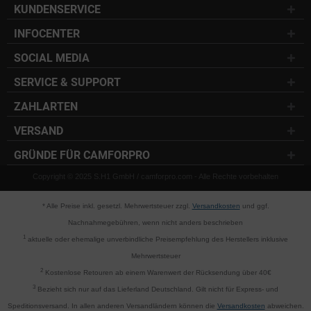
KUNDENSERVICE
INFOCENTER
SOCIAL MEDIA
SERVICE & SUPPORT
ZAHLARTEN
VERSAND
GRÜNDE FÜR CAMFORPRO
Copyright © 2025 S.H1 GmbH / camforpro.com - Alle Rechte vorbehalten
* Alle Preise inkl. gesetzl. Mehrwertsteuer zzgl.
Versandkosten
und ggf.
Nachnahmegebühren, wenn nicht anders beschrieben
1
aktuelle oder ehemalige unverbindliche Preisempfehlung des Herstellers inklusive
Mehrwertsteuer
2
Kostenlose Retouren ab einem Warenwert der Rücksendung über 40€
3
Bezieht sich nur auf das Lieferland Deutschland. Gilt nicht für Express- und
Speditionsversand. In allen anderen Versandländern können die
Versandkosten
abweichen.