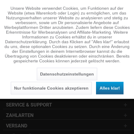
Unsere Website verwendet Cookies, um Funktionen auf der
Aktiv
Funktionale
Website (etwa Warenkorb oder Login) zu ermöglichen, um das
NEWSLETTER
Nutzungsverhalten unserer Website zu analysieren und stetig zu
verbessern, sowie um Dir personalisierte Angebote auf
Jetzt anmelden und 10 € Gutschein sichern
Inaktiv
Tracking
Werbeplattformen Dritter anzubieten. Zudem liefern diese Cookies
Erkenntnisse für Werbeanalysen und Affiliate-Marketing. Weitere
Informationen zu Cookies erhältst du in unserer
SENDEN
Datenschutzerklärung. Durch das Klicken auf "Alles klar!" erlaubst
Inaktiv
Personalisierung
du uns, diese optionalen Cookies zu setzen. Durch eine Änderung
der Einstellungen in deinem Internetbrowser kannst du die
Die
Datenschutzerklärung
habe ich zur Kenntnis
Übertragung von Cookies deaktivieren oder einschränken. Bereits
genommen.
gespeicherte Cookies können jederzeit gelöscht werden.
Inaktiv
Service
KUNDENSERVICE
Datenschutzeinstellungen
INFOCENTER
Nur funktionale Cookies akzeptieren
Alles klar!
SOCIAL MEDIA
SERVICE & SUPPORT
ZAHLARTEN
VERSAND