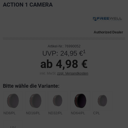
ACTION 1 CAMERA
Authorized Dealer
Artikel-Nr.: 76990052
1
UVP: 24,95 €
ab 4,98 €
inkl. MwSt.
zzgl. Versandkosten
Bitte wähle die Variante:
ND8/PL
ND16/PL
ND32/PL
ND64/PL
CPL
UV