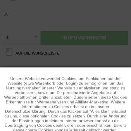
UV
IN DEN
WARENKORB
AUF DIE WUNSCHLISTE
BESCHREIBUNG
Unsere Website verwendet Cookies, um Funktionen auf der
Aktiv
Funktionale
Features Einfachbeschichtung Einfachste Montage des Filters
Website (etwa Warenkorb oder Login) zu ermöglichen, um das
Leichtgewichtiger Filter ohne...
mehr
Nutzungsverhalten unserer Website zu analysieren und stetig zu
verbessern, sowie um Dir personalisierte Angebote auf
Inaktiv
Tracking
Werbeplattformen Dritter anzubieten. Zudem liefern diese Cookies
BEWERTUNGEN
0
Erkenntnisse für Werbeanalysen und Affiliate-Marketing. Weitere
Informationen zu Cookies erhältst du in unserer
Bewertungen lesen, schreiben und diskutieren...
mehr
Datenschutzerklärung. Durch das Klicken auf "Alles klar!" erlaubst
Inaktiv
Personalisierung
du uns, diese optionalen Cookies zu setzen. Durch eine Änderung
der Einstellungen in deinem Internetbrowser kannst du die
ÄHNLICHE ARTIKEL
Übertragung von Cookies deaktivieren oder einschränken. Bereits
Diese Artikel sind dem Produkt ähnlich ...
mehr
gespeicherte Cookies können jederzeit gelöscht werden.