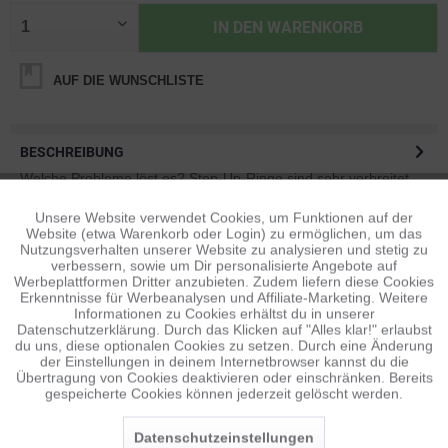
IN DEN
WARENKORB
AUF DIE WUNSCHLISTE
BESCHREIBUNG
Welche Probleme löst es? Step-Up-Ringe sind sehr verbreitet,
aber im Gegensatz zu anderen ist...
mehr
Unsere Website verwendet Cookies, um Funktionen auf der
Aktiv
Funktionale
Website (etwa Warenkorb oder Login) zu ermöglichen, um das
BEWERTUNGEN
0
Nutzungsverhalten unserer Website zu analysieren und stetig zu
verbessern, sowie um Dir personalisierte Angebote auf
Bewertungen lesen, schreiben und diskutieren...
mehr
Inaktiv
Tracking
Werbeplattformen Dritter anzubieten. Zudem liefern diese Cookies
Erkenntnisse für Werbeanalysen und Affiliate-Marketing. Weitere
ÄHNLICHE ARTIKEL
Informationen zu Cookies erhältst du in unserer
Datenschutzerklärung. Durch das Klicken auf "Alles klar!" erlaubst
Inaktiv
Diese Artikel sind dem Produkt ähnlich ...
mehr
Personalisierung
du uns, diese optionalen Cookies zu setzen. Durch eine Änderung
der Einstellungen in deinem Internetbrowser kannst du die
Übertragung von Cookies deaktivieren oder einschränken. Bereits
gespeicherte Cookies können jederzeit gelöscht werden.
Inaktiv
Service
Persönliche Empfehlungen
Datenschutzeinstellungen