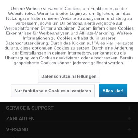
Unsere Website verwendet Cookies, um Funktionen auf der
Aktiv
Funktionale
Website (etwa Warenkorb oder Login) zu ermöglichen, um das
NEWSLETTER
Nutzungsverhalten unserer Website zu analysieren und stetig zu
verbessern, sowie um Dir personalisierte Angebote auf
Jetzt anmelden und 10 € Gutschein sichern
Inaktiv
Tracking
Werbeplattformen Dritter anzubieten. Zudem liefern diese Cookies
Erkenntnisse für Werbeanalysen und Affiliate-Marketing. Weitere
Informationen zu Cookies erhältst du in unserer
SENDEN
Datenschutzerklärung. Durch das Klicken auf "Alles klar!" erlaubst
Inaktiv
Personalisierung
du uns, diese optionalen Cookies zu setzen. Durch eine Änderung
der Einstellungen in deinem Internetbrowser kannst du die
Die
Datenschutzerklärung
habe ich zur Kenntnis
Übertragung von Cookies deaktivieren oder einschränken. Bereits
genommen.
gespeicherte Cookies können jederzeit gelöscht werden.
Inaktiv
Service
KUNDENSERVICE
Datenschutzeinstellungen
INFOCENTER
Nur funktionale Cookies akzeptieren
Alles klar!
SOCIAL MEDIA
SERVICE & SUPPORT
ZAHLARTEN
VERSAND