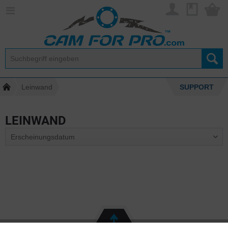
Leinwand
SUPPORT
LEINWAND