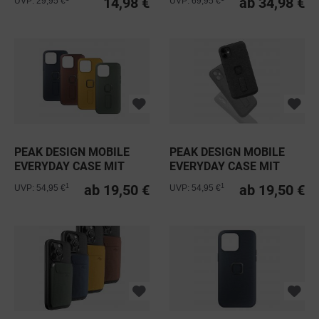
14,98 €
ab 34,98 €
UVP: 29,95 €
UVP: 69,95 €
PEAK DESIGN MOBILE
PEAK DESIGN MOBILE
EVERYDAY CASE MIT
EVERYDAY CASE MIT
LOOP FÜR...
LOOP FÜR...
ab 19,50 €
ab 19,50 €
1
1
UVP: 54,95 €
UVP: 54,95 €