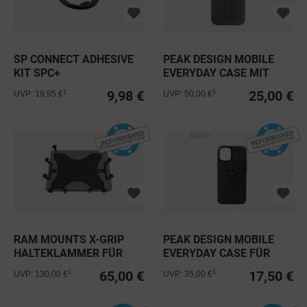
SP CONNECT ADHESIVE
PEAK DESIGN MOBILE
KIT SPC+
EVERYDAY CASE MIT
SELBSTKLEBENDE...
LOOP FÜR...
9,98 €
25,00 €
1
1
UVP: 19,95 €
UVP: 50,00 €
RAM MOUNTS X-GRIP
PEAK DESIGN MOBILE
HALTEKLAMMER FÜR
EVERYDAY CASE FÜR
TABLETS (12...
IPHONE 13...
65,00 €
17,50 €
1
1
UVP: 130,00 €
UVP: 35,00 €