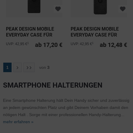
PEAK DESIGN MOBILE
PEAK DESIGN MOBILE
EVERYDAY CASE FÜR
EVERYDAY CASE FÜR
GOOGLE...
SAMSUNG...
ab 17,20 €
ab 12,48 €
1
1
UVP: 42,95 €
UVP: 42,95 €
1
von
3
SMARTPHONE HALTERUNGEN
Eine Smartphone Halterung hält Dein Handy sicher und zuverlässig
an jedem gewünschten Platz und gibt Deinem Vorhaben damit den
nötigen Halt . Sorge mit einer professionellen Handy-Halterung...
mehr erfahren »