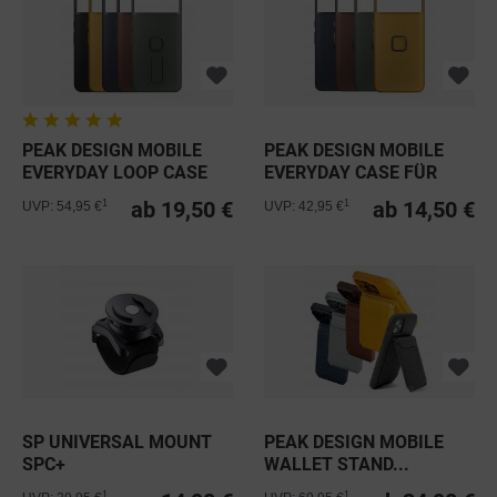
PEAK DESIGN MOBILE
PEAK DESIGN MOBILE
EVERYDAY LOOP CASE
EVERYDAY CASE FÜR
FÜR...
GOOGLE...
ab 19,50 €
ab 14,50 €
1
1
UVP: 54,95 €
UVP: 42,95 €
SP UNIVERSAL MOUNT
PEAK DESIGN MOBILE
SPC+
WALLET STAND...
1
1