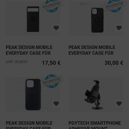
PEAK DESIGN MOBILE
PEAK DESIGN MOBILE
EVERYDAY CASE FÜR
EVERYDAY CASE FÜR
GOOGLE...
IPHONE 12...
17,50 €
30,00 €
1
UVP: 35,00 €
PEAK DESIGN MOBILE
PGYTECH SMARTPHONE
EVERYDAY CASE FÜR
ADHESIVE MOUNT