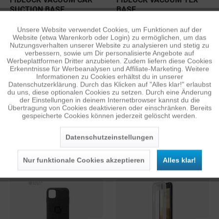
SUCTION BASE
BASE
9,98 €
14,98 €
1
1
UVP: 29,95 €
UVP: 34,95 €
Unsere Website verwendet Cookies, um Funktionen auf der
Aktiv
Funktionale
Website (etwa Warenkorb oder Login) zu ermöglichen, um das
Nutzungsverhalten unserer Website zu analysieren und stetig zu
verbessern, sowie um Dir personalisierte Angebote auf
Inaktiv
Tracking
Werbeplattformen Dritter anzubieten. Zudem liefern diese Cookies
Erkenntnisse für Werbeanalysen und Affiliate-Marketing. Weitere
Informationen zu Cookies erhältst du in unserer
Datenschutzerklärung. Durch das Klicken auf "Alles klar!" erlaubst
Inaktiv
Personalisierung
du uns, diese optionalen Cookies zu setzen. Durch eine Änderung
der Einstellungen in deinem Internetbrowser kannst du die
Übertragung von Cookies deaktivieren oder einschränken. Bereits
gespeicherte Cookies können jederzeit gelöscht werden.
Inaktiv
Service
SP CONNECT ARM BAND
PEAK DESIGN MOBILE
Datenschutzeinstellungen
EVERYDAY CASE FÜR
IPHONE SAGE
14,98 €
ab 12,48 €
1
1
UVP: 29,95 €
UVP: 42,95 €
Nur funktionale Cookies akzeptieren
Alles klar!