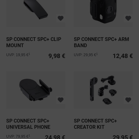
SP CONNECT SPC+ CLIP
SP CONNECT SPC+ ARM
MOUNT
BAND
9,98 €
12,48 €
1
1
UVP: 19,95 €
UVP: 29,95 €
SP CONNECT SPC+
SP CONNECT SPC+
UNIVERSAL PHONE
CREATOR KIT
CLAMP CHARGING
24,98 €
29,95 €
1
UVP: 79,95 €