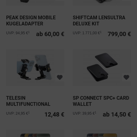
PEAK DESIGN MOBILE
SHIFTCAM LENSULTRA
KUGELADAPTER
DELUXE KIT
CHARGING
ab 60,00 €
799,00 €
1
1
UVP: 94,95 €
UVP: 1.771,00 €
TELESIN
SP CONNECT SPC+ CARD
MULTIFUNCTIONAL
WALLET
MOBILE PHONE HOLDER
12,48 €
ab 14,50 €
1
1
UVP: 24,95 €
UVP: 39,95 €