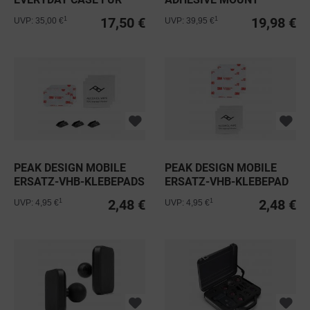
IPHONE 15...
17,50 €
19,98 €
1
1
UVP: 35,00 €
UVP: 39,95 €
PEAK DESIGN MOBILE
PEAK DESIGN MOBILE
ERSATZ-VHB-KLEBEPADS
ERSATZ-VHB-KLEBEPAD
FÜR CAR...
FÜR WALL...
2,48 €
2,48 €
1
1
UVP: 4,95 €
UVP: 4,95 €