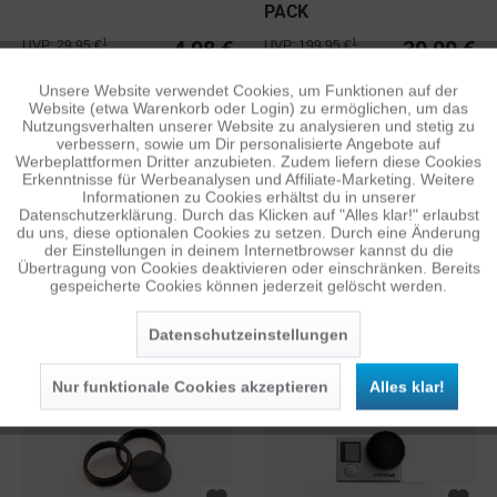
PACK
4,98 €
30,00 €
1
1
UVP: 29,95 €
UVP: 199,95 €
Unsere Website verwendet Cookies, um Funktionen auf der
Aktiv
Funktionale
Website (etwa Warenkorb oder Login) zu ermöglichen, um das
Nutzungsverhalten unserer Website zu analysieren und stetig zu
verbessern, sowie um Dir personalisierte Angebote auf
Inaktiv
Tracking
Werbeplattformen Dritter anzubieten. Zudem liefern diese Cookies
Erkenntnisse für Werbeanalysen und Affiliate-Marketing. Weitere
Informationen zu Cookies erhältst du in unserer
Datenschutzerklärung. Durch das Klicken auf "Alles klar!" erlaubst
Inaktiv
Personalisierung
du uns, diese optionalen Cookies zu setzen. Durch eine Änderung
der Einstellungen in deinem Internetbrowser kannst du die
Übertragung von Cookies deaktivieren oder einschränken. Bereits
GIMBAL STRAP
POLARPRO DJI
gespeicherte Cookies können jederzeit gelöscht werden.
Inaktiv
Service
HALTERUNG FÜR DIE
PHANTOM 3/4
GOPRO RED HERO1+2
GRADUATED FILTER SET
Datenschutzeinstellungen
0,98 €
29,98 €
1
1
UVP: 4,95 €
UVP: 59,95 €
Nur funktionale Cookies akzeptieren
Alles klar!