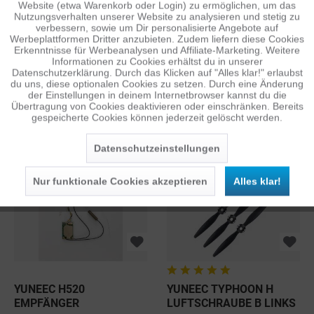
Website (etwa Warenkorb oder Login) zu ermöglichen, um das
Nutzungsverhalten unserer Website zu analysieren und stetig zu
verbessern, sowie um Dir personalisierte Angebote auf
Inaktiv
Tracking
Werbeplattformen Dritter anzubieten. Zudem liefern diese Cookies
Erkenntnisse für Werbeanalysen und Affiliate-Marketing. Weitere
Informationen zu Cookies erhältst du in unserer
Datenschutzerklärung. Durch das Klicken auf "Alles klar!" erlaubst
Inaktiv
Personalisierung
du uns, diese optionalen Cookies zu setzen. Durch eine Änderung
der Einstellungen in deinem Internetbrowser kannst du die
YUNEEC H520
YUNEEC H520
Übertragung von Cookies deaktivieren oder einschränken. Bereits
gespeicherte Cookies können jederzeit gelöscht werden.
HARTSCHALENKOFFER
ABZIEHWERKZEUG FÜR
Inaktiv
Service
MOTOR LED ABDECKUNG
125,00 €
6,48 €
1
1
UVP: 599,00 €
UVP: 15,95 €
Datenschutzeinstellungen
Nur funktionale Cookies akzeptieren
Alles klar!
YUNEEC H520
YUNEEC TYPHOON H
EMPFÄNGER
LUFTSCHRAUBE B LINKS