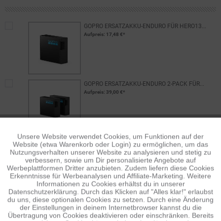
GOPRO ERSATZAKKU-ENDURO FÜR HERO13...
Aufpreis
: 17,48 €*
GOPRO ERSATZAKKU-ENDURO 2-PACK FÜR...
Aufpreis
: 39,00 €*
Unsere Website verwendet Cookies, um Funktionen auf der
Aktiv
Funktionale
GOPRO DUAL CHARGER + ENDURO...
Website (etwa Warenkorb oder Login) zu ermöglichen, um das
Aufpreis
: 89,95 €*
Nutzungsverhalten unserer Website zu analysieren und stetig zu
verbessern, sowie um Dir personalisierte Angebote auf
Inaktiv
Tracking
Werbeplattformen Dritter anzubieten. Zudem liefern diese Cookies
Erkenntnisse für Werbeanalysen und Affiliate-Marketing. Weitere
Informationen zu Cookies erhältst du in unserer
Datenschutzerklärung. Durch das Klicken auf "Alles klar!" erlaubst
Inaktiv
Personalisierung
du uns, diese optionalen Cookies zu setzen. Durch eine Änderung
der Einstellungen in deinem Internetbrowser kannst du die
SPEICHER
Übertragung von Cookies deaktivieren oder einschränken. Bereits