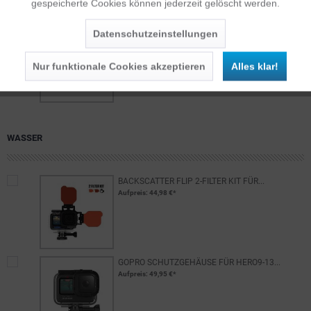
gespeicherte Cookies können jederzeit gelöscht werden.
Inaktiv
Service
Datenschutzeinstellungen
SANDISK 128GB MICROSDXC EXTREME...
Aufpreis
: 25,00 €*
Nur funktionale Cookies akzeptieren
Alles klar!
WASSER
BACKSCATTER FLIP 2-FILTER KIT FÜR...
Aufpreis
: 44,98 €*
GOPRO SCHUTZGEHÄUSE FÜR HERO9-13...
Aufpreis
: 49,95 €*