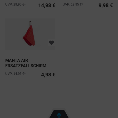
PRO C10 V30 A1...
14,98 €
9,98 €
1
1
UVP: 29,95 €
UVP: 19,95 €
MANTA AIR
ERSATZFALLSCHIRM
FÜR MANTI 2L
4,98 €
1
UVP: 14,95 €