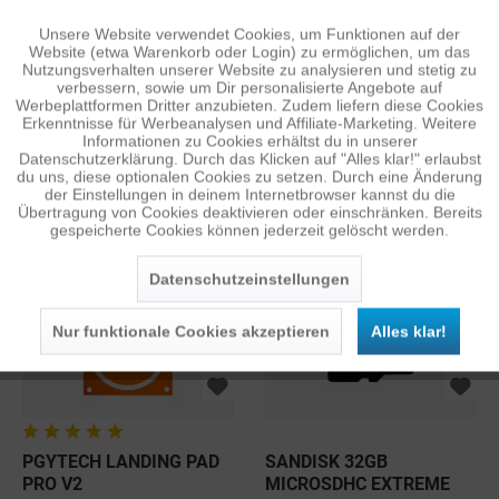
Unsere Website verwendet Cookies, um Funktionen auf der
Aktiv
Funktionale
Website (etwa Warenkorb oder Login) zu ermöglichen, um das
Nutzungsverhalten unserer Website zu analysieren und stetig zu
verbessern, sowie um Dir personalisierte Angebote auf
Inaktiv
Tracking
Werbeplattformen Dritter anzubieten. Zudem liefern diese Cookies
Erkenntnisse für Werbeanalysen und Affiliate-Marketing. Weitere
Informationen zu Cookies erhältst du in unserer
Datenschutzerklärung. Durch das Klicken auf "Alles klar!" erlaubst
SANDISK 64GB
DFS-G-
Inaktiv
Personalisierung
du uns, diese optionalen Cookies zu setzen. Durch eine Änderung
MICROSDXC EXTREME
LANDEGESTELLSYSTEM
der Einstellungen in deinem Internetbrowser kannst du die
PRO C10 V30 A2...
Übertragung von Cookies deaktivieren oder einschränken. Bereits
20,00 €
ab 19,98 €
1
1
UVP: 24,95 €
UVP: 49,95 €
gespeicherte Cookies können jederzeit gelöscht werden.
Inaktiv
Service
Datenschutzeinstellungen
Nur funktionale Cookies akzeptieren
Alles klar!
PGYTECH LANDING PAD
SANDISK 32GB
PRO V2
MICROSDHC EXTREME