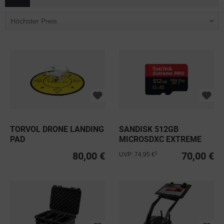
TORVOL DRONE LANDING
SANDISK 512GB
PAD
MICROSDXC EXTREME
PRO C10 U3 V30...
80,00 €
70,00 €
1
UVP: 74,95 €