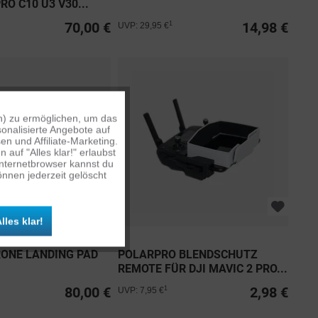
O C10 U3 V30...
70,00 €
14,98 €
1
UVP: 29,95 €
n) zu ermöglichen, um das
Aktiv
onalisierte Angebote auf
n und Affiliate-Marketing.
auf "Alles klar!" erlaubst
Inaktiv
Internetbrowser kannst du
nnen jederzeit gelöscht
Inaktiv
lles klar!
Inaktiv
ONE LANDING PAD
POLARPRO BLENDSCHUTZ
REMOTE FÜR DJI MAVIC 2 PRO...
80,00 €
2,98 €
1
UVP: 7,95 €