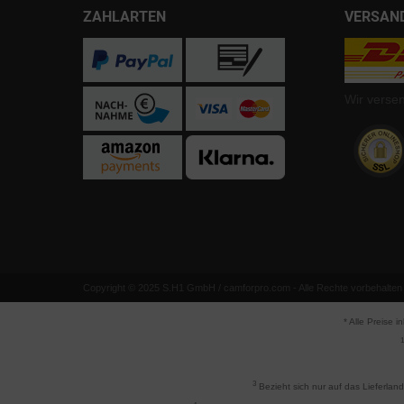
ZAHLARTEN
VERSAN
Wir verse
Copyright © 2025 S.H1 GmbH / camforpro.com - Alle Rechte vorbehalten
* Alle Preise i
1
3
Bezieht sich nur auf das Lieferlan