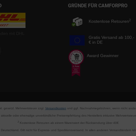
D
GRÜNDE FÜR CAMFORPRO
2
Kostenlose Retouren
nden mit DHL
Gratis Versand ab 100,-
€ in DE
Award Gewinner
nkl. gesetzl. Mehrwertsteuer zzgl.
Versandkosten
und ggf. Nachnahmegebühren, wenn nicht ander
aktuelle oder ehemalige unverbindliche Preisempfehlung des Herstellers inklusive Mehrwertsteue
2
Kostenlose Retouren ab einem Warenwert der Rücksendung über 40€
d Deutschland. Gilt nicht für Express- und Speditionsversand. In allen anderen Versandländern 