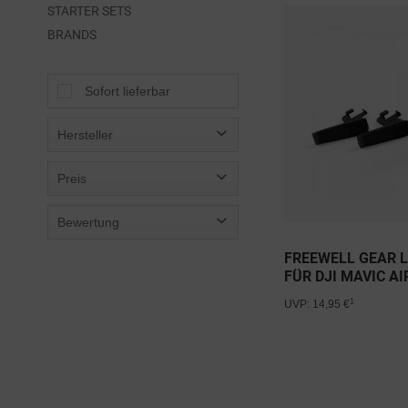
STARTER SETS
BRANDS
Sofort lieferbar
Hersteller
Cytronix
Preis
DJI
Bewertung
Freewell Gear
von
0,98 €
bis
80,00 €
PGYTECH
FREEWELL GEAR 
& mehr
Polar Pro
FÜR DJI MAVIC AI
& mehr
Sandisk
& mehr
1
UVP: 14,95 €
& mehr
STARTRC
Torvol