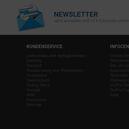
NEWSLETTER
Jetzt anmelden und 10 € Gutschein sicher
KUNDENSERVICE
INFOCE
Lieferzeiten und Verfügbarkeiten
Cookie-Ei
Zahlung
Teilnahme
Versand
Das ist ca
Rücksendung und Reklamation
Autorisier
Gutscheine
Teamrider
Datenschutz
Partnerp
Pickup-Store
GoPro-Ver
Kontakt
GoPro Cop
AGB
Jobs
Impressum
Sitemap