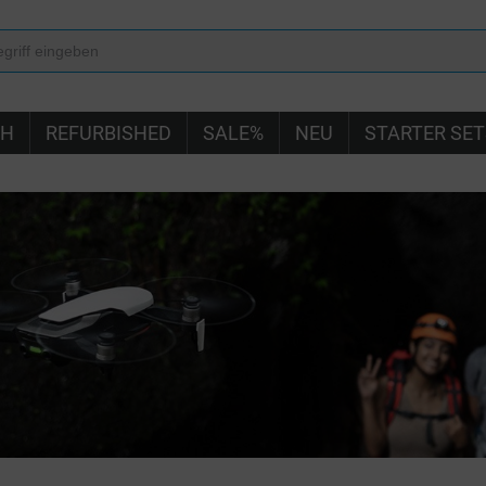
IH
REFURBISHED
SALE%
NEU
STARTER SET