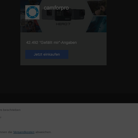
s beschrieben
r
können die
Versandkosten
abweichen.