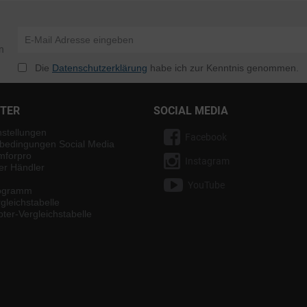
n
Die
Datenschutzerklärung
habe ich zur Kenntnis genommen.
NTER
SOCIAL MEDIA
nstellungen
Facebook
bedingungen Social Media
mforpro
Instagram
ter Händler
YouTube
rogramm
gleichstabelle
ter-Vergleichstabelle