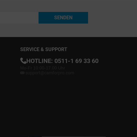
SENDEN
SERVICE & SUPPORT
HOTLINE:
0511-1 69 33 60
Mo-Fr 10.00-17.00 Uhr
support@camforpro.com