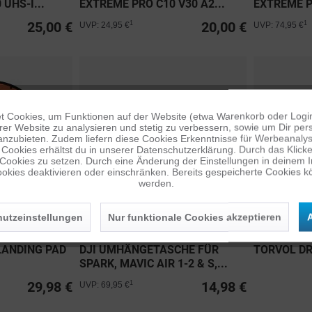
UHS-I...
EXTREME PRO C10 V30 A2...
EXTREME PR
25,00 €
20,00 €
1
1
UVP: 24,95 €
UVP: 74,95 €
 Cookies, um Funktionen auf der Website (etwa Warenkorb oder Logi
er Website zu analysieren und stetig zu verbessern, sowie um Dir pers
anzubieten. Zudem liefern diese Cookies Erkenntnisse für Werbeanalyse
Cookies erhältst du in unserer Datenschutzerklärung. Durch das Klicken 
 Cookies zu setzen. Durch eine Änderung der Einstellungen in deinem 
okies deaktivieren oder einschränken. Bereits gespeicherte Cookies kö
werden.
utzeinstellungen
Nur funktionale Cookies akzeptieren
A
LANDING PAD
DJI UMHÄNGETASCHE FÜR
TORVOL DR
SPARK, MAVIC AIR 1-2 & S,...
29,98 €
14,98 €
1
UVP: 69,95 €