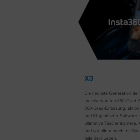
X3
Die nächste Generation der 
meistverkauften 360-Grad-A
360-Grad-Erfassung, aktion
und KI-gestützter Software 
ultimative Taschenkamera. 
und vor allem macht es Spa
teile dein Leben.