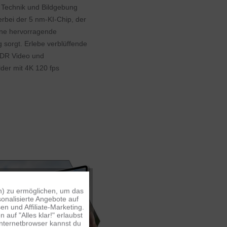
r Technik und Bildgebung
ierbei der 5 nm-KI-Chip, der
ine hervorragende
g sorgt. Erlebe verblüffende
 HDR Video und
der mit 4K 120 fps
n) zu ermöglichen, um das
Aktiv
onalisierte Angebote auf
n und Affiliate-Marketing.
auf "Alles klar!" erlaubst
Inaktiv
Internetbrowser kannst du