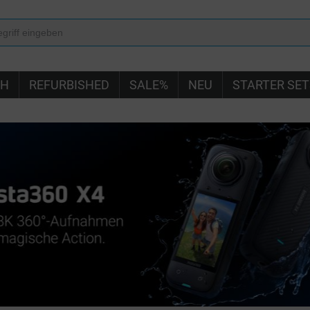
IH
REFURBISHED
SALE%
NEU
STARTER SET