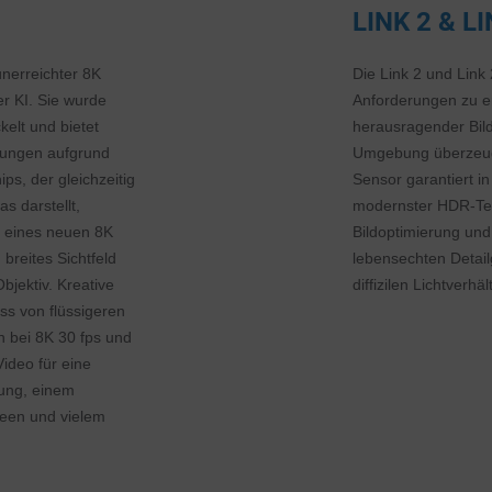
LINK 2 & L
nerreichter 8K
Die Link 2 und Link
rer KI. Sie wurde
Anforderungen zu e
elt und bietet
herausragender Bild
rungen aufgrund
Umgebung überzeugt
ips, der gleichzeitig
Sensor garantiert i
s darstellt,
modernster HDR-Tec
 eines neuen 8K
Bildoptimierung un
breites Sichtfeld
lebensechten Detail
jektiv. Kreative
diffizilen Lichtverhä
s von flüssigeren
n bei 8K 30 fps und
ideo für eine
tung, einem
reen und vielem