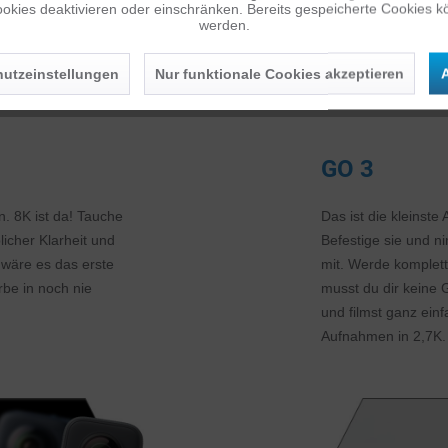
okies deaktivieren oder einschränken. Bereits gespeicherte Cookies kö
werden.
utzeinstellungen
Nur funktionale Cookies akzeptieren
A
GO 3
en. 8K ist da! Tauche
Das ist die kleinste
licher Klarheit und
Befestige sie und ni
 wäre es das erste
mit. Werde komplett 
rbe in noch nie
musst du dir kein
und filmst ganz ein
Aufnahmen in 2,7K.