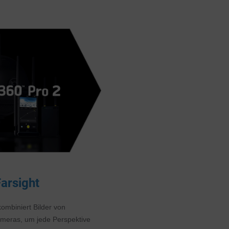
arsight
kombiniert Bilder von
meras, um jede Perspektive