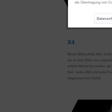
die Übertragung von Co
Personalisierung
Datensch
Service
X4
Beste Bildqualität aller Zeit
ein in eine Welt von unglaub
erlebe Momente wieder, als
Mal. Jedes Bild und jede Fa
dagewesenem Detail.