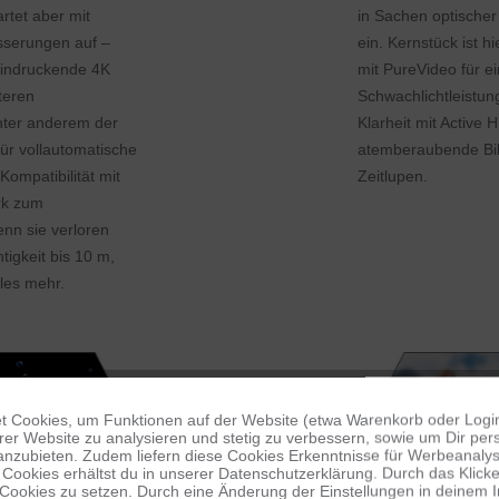
rtet aber mit
in Sachen optische
sserungen auf –
ein. Kernstück ist h
eindruckende 4K
mit PureVideo für e
teren
Schwachlichtleistun
ter anderem der
Klarheit mit Active
ür vollautomatische
atemberaubende Bil
ompatibilität mit
Zeitlupen.
rk zum
nn sie verloren
tigkeit bis 10 m,
les mehr.
 Cookies, um Funktionen auf der Website (etwa Warenkorb oder Logi
er Website zu analysieren und stetig zu verbessern, sowie um Dir pers
anzubieten. Zudem liefern diese Cookies Erkenntnisse für Werbeanalyse
Cookies erhältst du in unserer Datenschutzerklärung. Durch das Klicken 
 Cookies zu setzen. Durch eine Änderung der Einstellungen in deinem 