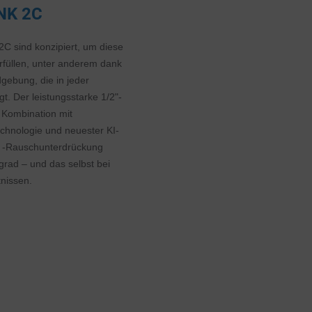
INK 2C
 2C sind konzipiert, um diese
rfüllen, unter anderem dank
gebung, die in jeder
. Der leistungsstarke 1/2"-
n Kombination mit
hnologie und neuester KI-
d -Rauschunterdrückung
grad – und das selbst bei
ltnissen.