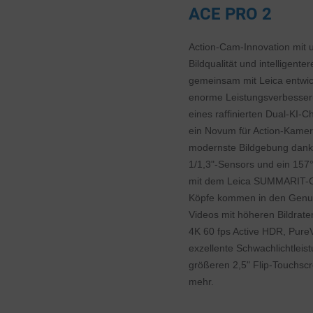
ACE PRO 2
Action-Cam-Innovation mit u
Bildqualität und intelligente
gemeinsam mit Leica entwick
enorme Leistungsverbesse
eines raffinierten Dual-KI-Ch
ein Novum für Action-Kamera
modernste Bildgebung dank
1/1,3"-Sensors und ein 157° 
mit dem Leica SUMMARIT-Ob
Köpfe kommen in den Genus
Videos mit höheren Bildrate
4K 60 fps Active HDR, PureV
exzellente Schwachlichtleis
größeren 2,5" Flip-Touchsc
mehr.