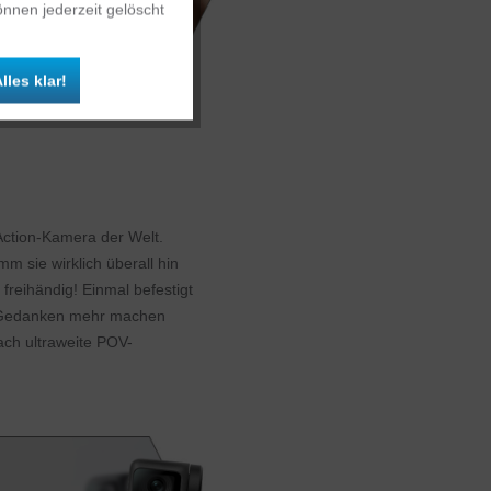
nnen jederzeit gelöscht
Inaktiv
lles klar!
Inaktiv
 Action-Kamera der Welt.
mm sie wirklich überall hin
freihändig! Einmal befestigt
e Gedanken mehr machen
fach ultraweite POV-