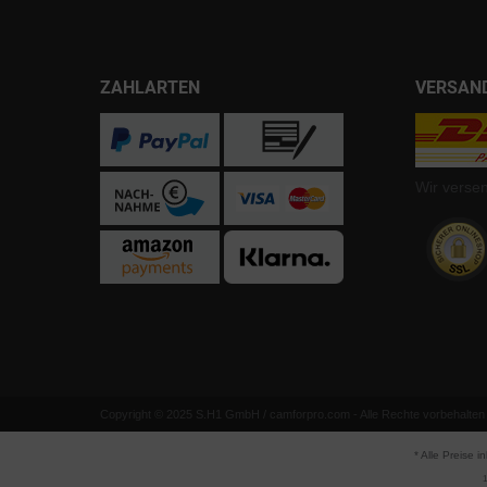
ZAHLARTEN
VERSAN
Wir verse
Copyright © 2025 S.H1 GmbH / camforpro.com - Alle Rechte vorbehalten
* Alle Preise i
1