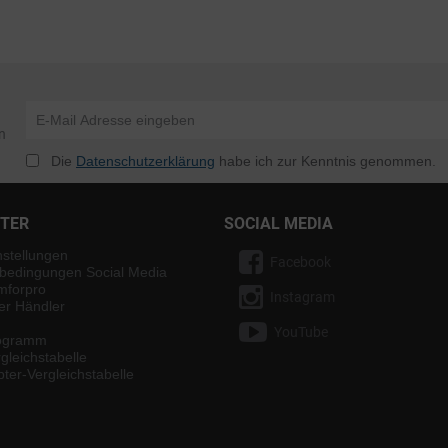
n
Die
Datenschutzerklärung
habe ich zur Kenntnis genommen.
NTER
SOCIAL MEDIA
nstellungen
Facebook
bedingungen Social Media
mforpro
Instagram
ter Händler
YouTube
rogramm
gleichstabelle
ter-Vergleichstabelle