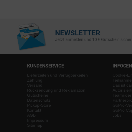
NEWSLETTER
Jetzt anmelden und 10 € Gutschein sicher
KUNDENSERVICE
INFOCE
Lieferzeiten und Verfügbarkeiten
Cookie-Ei
Zahlung
Teilnahme
Versand
Das ist ca
Rücksendung und Reklamation
Autorisier
Gutscheine
Teamrider
Datenschutz
Partnerp
Pickup-Store
GoPro-Ver
Kontakt
GoPro Cop
AGB
Jobs
Impressum
Sitemap