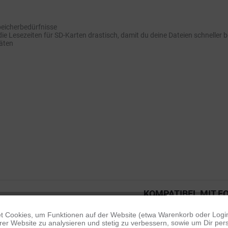
Speicherbedürfnisse
ie Lesezeiten für SD-Karten drastisch, damit du deine Dateien schneller 
räten
KOMPATIBEL MIT F
ACE
ACEPRO
ACEPRO2
 Cookies, um Funktionen auf der Website (etwa Warenkorb oder Logi
er Website zu analysieren und stetig zu verbessern, sowie um Dir pers