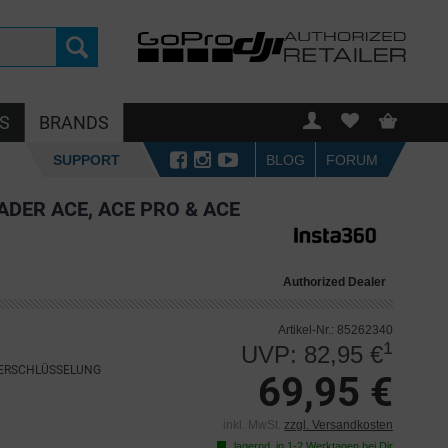
S
BRANDS
SUPPORT
BLOG
FORUM
ADER ACE, ACE PRO & ACE
Authorized Dealer
Artikel-Nr.: 85262340
1
UVP: 82,95 €
VERSCHLÜSSELUNG
69,95 €
inkl. MwSt.
zzgl. Versandkosten
lagernd, in 1-2 Werktagen bei Dir