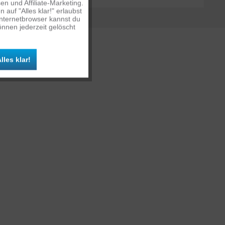
n und Affiliate-Marketing.
auf "Alles klar!" erlaubst
Inaktiv
Internetbrowser kannst du
nnen jederzeit gelöscht
Inaktiv
lles klar!
Inaktiv