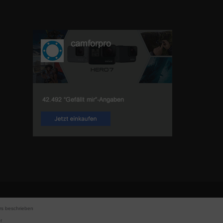
s beschrieben
r