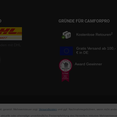
D
GRÜNDE FÜR CAMFORPRO
2
Kostenlose Retouren
nden mit DHL
Gratis Versand ab 100,-
€ in DE
Award Gewinner
nkl. gesetzl. Mehrwertsteuer zzgl.
Versandkosten
und ggf. Nachnahmegebühren, wenn nicht ander
aktuelle oder ehemalige unverbindliche Preisempfehlung des Herstellers inklusive Mehrwertsteue