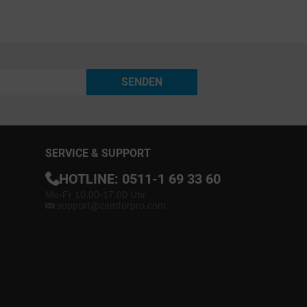
SENDEN
SERVICE & SUPPORT
HOTLINE:
0511-1 69 33 60
Mo-Fr 10.00-17.00 Uhr
support@camforpro.com