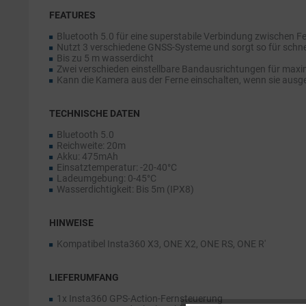
FEATURES
Bluetooth 5.0 für eine superstabile Verbindung zwischen 
Nutzt 3 verschiedene GNSS-Systeme und sorgt so für schn
Bis zu 5 m wasserdicht
Zwei verschieden einstellbare Bandausrichtungen für maxima
Kann die Kamera aus der Ferne einschalten, wenn sie ausge
TECHNISCHE DATEN
Bluetooth 5.0
Reichweite: 20m
Akku: 475mAh
Einsatztemperatur: -20-40°C
Ladeumgebung: 0-45°C
Wasserdichtigkeit: Bis 5m (IPX8)
HINWEISE
Kompatibel Insta360 X3, ONE X2, ONE RS, ONE R'
LIEFERUMFANG
1x Insta360 GPS-Action-Fernsteuerung