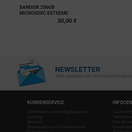
SANDISK 256GB
MICROSDXC EXTREME
PRO UHS-I U3, CLASS 10
30,00 €
V30 A2 200MB/S
NEWSLETTER
Jetzt anmelden und 10 € Gutschein sicher
KUNDENSERVICE
INFOCE
Lieferzeiten und Verfügbarkeiten
Cookie-Ei
Zahlung
Teilnahme
Versand
Das ist ca
Rücksendung und Reklamation
Autorisier
Gutscheine
Teamrider