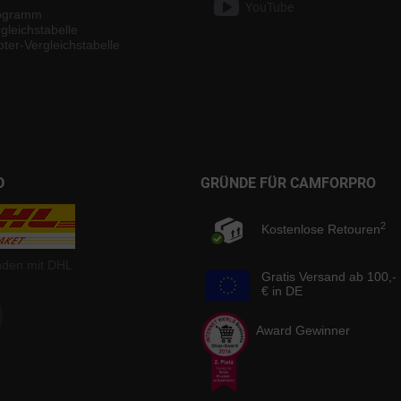
YouTube
rogramm
gleichstabelle
ter-Vergleichstabelle
D
GRÜNDE FÜR CAMFORPRO
2
Kostenlose Retouren
nden mit DHL
Gratis Versand ab 100,-
€ in DE
Award Gewinner