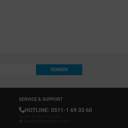
SENDEN
SERVICE & SUPPORT
HOTLINE:
0511-1 69 33 60
Mo-Fr 10.00-17.00 Uhr
support@camforpro.com