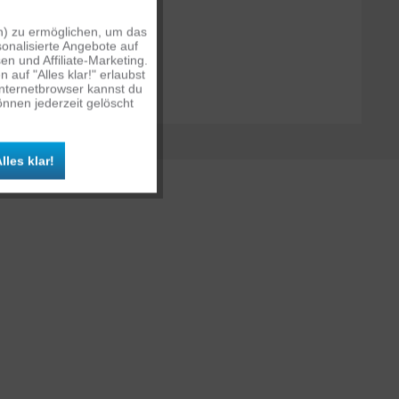
n) zu ermöglichen, um das
Aktiv
onalisierte Angebote auf
n und Affiliate-Marketing.
auf "Alles klar!" erlaubst
Inaktiv
Internetbrowser kannst du
nnen jederzeit gelöscht
Inaktiv
lles klar!
Inaktiv