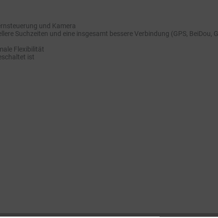
Fernsteuerung und Kamera
ellere Suchzeiten und eine insgesamt bessere Verbindung (GPS, BeiDou,
le Flexibilität
schaltet ist