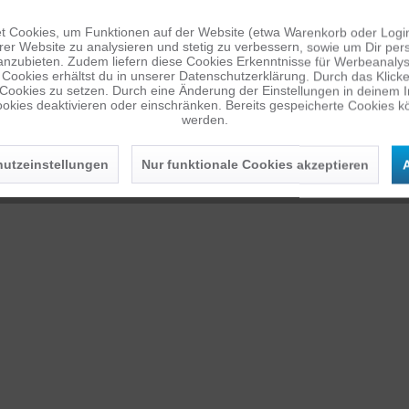
 Cookies, um Funktionen auf der Website (etwa Warenkorb oder Logi
er Website zu analysieren und stetig zu verbessern, sowie um Dir pers
anzubieten. Zudem liefern diese Cookies Erkenntnisse für Werbeanalyse
Cookies erhältst du in unserer Datenschutzerklärung. Durch das Klicken 
 Cookies zu setzen. Durch eine Änderung der Einstellungen in deinem 
okies deaktivieren oder einschränken. Bereits gespeicherte Cookies kö
werden.
utzeinstellungen
Nur funktionale Cookies akzeptieren
A