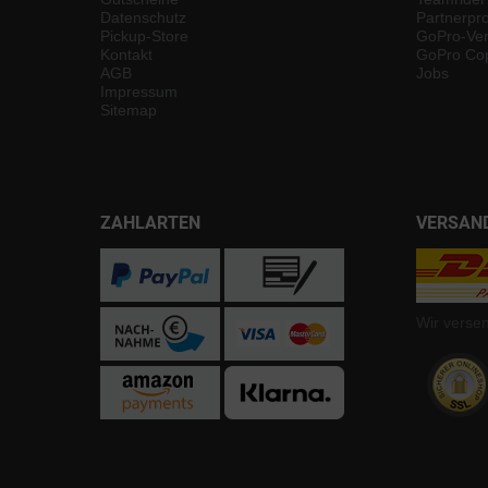
Datenschutz
Partnerp
Pickup-Store
GoPro-Ver
Kontakt
GoPro Cop
AGB
Jobs
Impressum
Sitemap
ZAHLARTEN
VERSAN
Wir verse