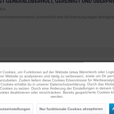
ST GENERALÜBERHOLT, GEREINIGT UND ÜBERPR
kus.
eine Kundenreklamation (Garantiefall oder Rücksendung wegen Nichtgefal
 Cookies, um Funktionen auf der Website (etwa Warenkorb oder Logi
er Website zu analysieren und stetig zu verbessern, sowie um Dir pers
anzubieten. Zudem liefern diese Cookies Erkenntnisse für Werbeanalyse
Cookies erhältst du in unserer Datenschutzerklärung. Durch das Klicken 
 Cookies zu setzen. Durch eine Änderung der Einstellungen in deinem 
okies deaktivieren oder einschränken. Bereits gespeicherte Cookies kö
werden.
utzeinstellungen
Nur funktionale Cookies akzeptieren
A