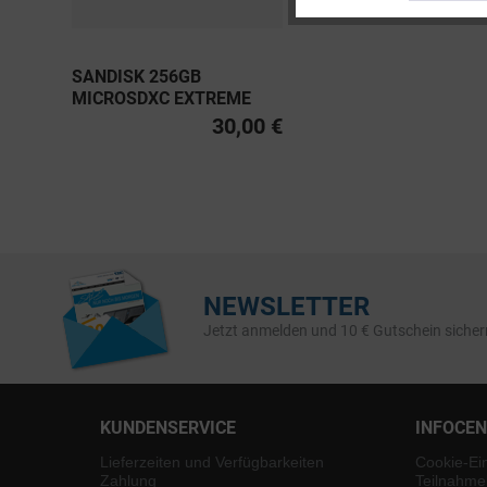
Service
SANDISK 256GB
MICROSDXC EXTREME
PRO UHS-I U3, CLASS 10
30,00 €
V30 A2 200MB/S
NEWSLETTER
Jetzt anmelden und 10 € Gutschein sicher
KUNDENSERVICE
INFOCE
Lieferzeiten und Verfügbarkeiten
Cookie-Ei
Zahlung
Teilnahme