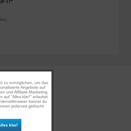
ÜFT!*
len)
n) zu ermöglichen, um das
Aktiv
onalisierte Angebote auf
n und Affiliate-Marketing.
auf "Alles klar!" erlaubst
Inaktiv
Internetbrowser kannst du
nnen jederzeit gelöscht
Inaktiv
lles klar!