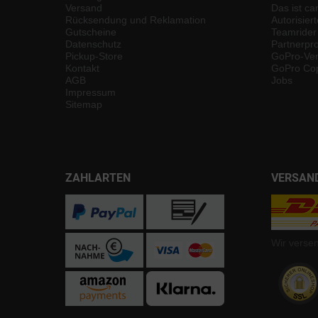
Versand
Das ist ca
Rücksendung und Reklamation
Autorisier
Gutscheine
Teamrider
Datenschutz
Partnerp
Pickup-Store
GoPro-Ver
Kontakt
GoPro Cop
AGB
Jobs
Impressum
Sitemap
ZAHLARTEN
VERSAN
Wir verse