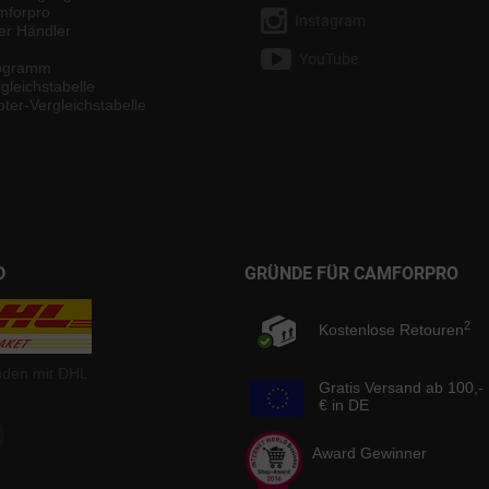
mforpro
Instagram
ter Händler
YouTube
rogramm
gleichstabelle
ter-Vergleichstabelle
D
GRÜNDE FÜR CAMFORPRO
2
Kostenlose Retouren
nden mit DHL
Gratis Versand ab 100,-
€ in DE
Award Gewinner