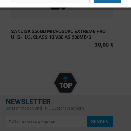
SANDISK 256GB MICROSDXC EXTREME PRO
UHS-I U3, CLASS 10 V30 A2 200MB/S
30,00 €
NEWSLETTER
Jetzt anmelden und 10 € Gutschein sichern
SENDEN