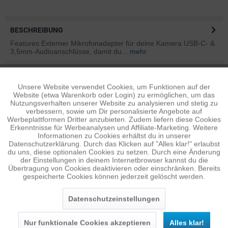
BESCHREIBUNG
Features Externer Mikrofonadapter für deine Kamera USB-C- &
3,5mm-Audioanschlüsse, damit du...
mehr
BEWERTUNGEN
0
Unsere Website verwendet Cookies, um Funktionen auf der
Aktiv
Funktionale
Bewertungen lesen, schreiben und diskutieren...
mehr
Website (etwa Warenkorb oder Login) zu ermöglichen, um das
Nutzungsverhalten unserer Website zu analysieren und stetig zu
verbessern, sowie um Dir personalisierte Angebote auf
ÄHNLICHE ARTIKEL
Inaktiv
Tracking
Werbeplattformen Dritter anzubieten. Zudem liefern diese Cookies
Diese Artikel sind dem Produkt ähnlich ...
mehr
Erkenntnisse für Werbeanalysen und Affiliate-Marketing. Weitere
Informationen zu Cookies erhältst du in unserer
Datenschutzerklärung. Durch das Klicken auf "Alles klar!" erlaubst
Inaktiv
Personalisierung
du uns, diese optionalen Cookies zu setzen. Durch eine Änderung
der Einstellungen in deinem Internetbrowser kannst du die
Übertragung von Cookies deaktivieren oder einschränken. Bereits
Persönliche Empfehlungen
gespeicherte Cookies können jederzeit gelöscht werden.
Inaktiv
Service
Datenschutzeinstellungen
Nur funktionale Cookies akzeptieren
Alles klar!