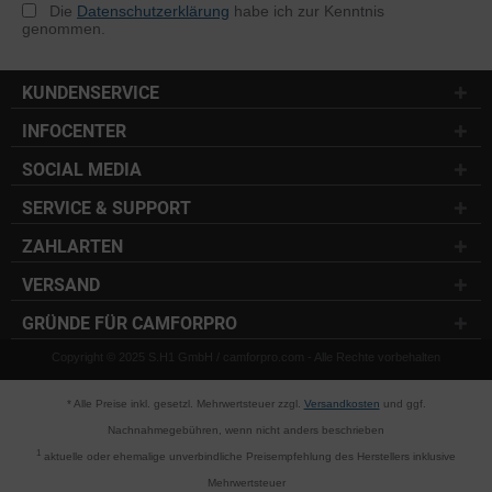
Die
Datenschutzerklärung
habe ich zur Kenntnis
genommen.
KUNDENSERVICE
INFOCENTER
SOCIAL MEDIA
SERVICE & SUPPORT
ZAHLARTEN
VERSAND
GRÜNDE FÜR CAMFORPRO
Copyright © 2025 S.H1 GmbH / camforpro.com - Alle Rechte vorbehalten
* Alle Preise inkl. gesetzl. Mehrwertsteuer zzgl.
Versandkosten
und ggf.
Nachnahmegebühren, wenn nicht anders beschrieben
1
aktuelle oder ehemalige unverbindliche Preisempfehlung des Herstellers inklusive
Mehrwertsteuer