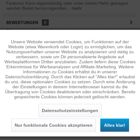
Features Kann eigenständig oder unter einem Helm getragen
werden Bietet hervorragenden...
mehr
BEWERTUNGEN
0
Bewertungen lesen, schreiben und diskutieren...
mehr
Unsere Website verwendet Cookies, um Funktionen auf der
Aktiv
Funktionale
ÄHNLICHE ARTIKEL
Website (etwa Warenkorb oder Login) zu ermöglichen, um das
Nutzungsverhalten unserer Website zu analysieren und stetig zu
Diese Artikel sind dem Produkt ähnlich ...
mehr
verbessern, sowie um Dir personalisierte Angebote auf
Inaktiv
Tracking
Werbeplattformen Dritter anzubieten. Zudem liefern diese Cookies
Erkenntnisse für Werbeanalysen und Affiliate-Marketing. Weitere
Informationen zu Cookies erhältst du in unserer
Datenschutzerklärung. Durch das Klicken auf "Alles klar!" erlaubst
Inaktiv
Personalisierung
Persönliche Empfehlungen
du uns, diese optionalen Cookies zu setzen. Durch eine Änderung
der Einstellungen in deinem Internetbrowser kannst du die
Übertragung von Cookies deaktivieren oder einschränken. Bereits
gespeicherte Cookies können jederzeit gelöscht werden.
Inaktiv
Service
Datenschutzeinstellungen
Nur funktionale Cookies akzeptieren
Alles klar!