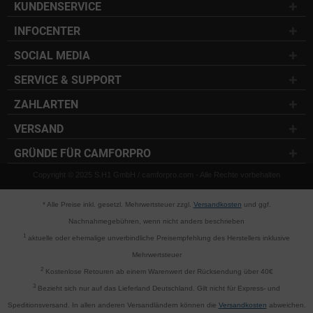
KUNDENSERVICE
INFOCENTER
SOCIAL MEDIA
SERVICE & SUPPORT
ZAHLARTEN
VERSAND
GRÜNDE FÜR CAMFORPRO
Copyright © 2025 S.H1 GmbH / camforpro.com - Alle Rechte vorbehalten
* Alle Preise inkl. gesetzl. Mehrwertsteuer zzgl.
Versandkosten
und ggf.
Nachnahmegebühren, wenn nicht anders beschrieben
1
aktuelle oder ehemalige unverbindliche Preisempfehlung des Herstellers inklusive
Mehrwertsteuer
2
Kostenlose Retouren ab einem Warenwert der Rücksendung über 40€
3
Bezieht sich nur auf das Lieferland Deutschland. Gilt nicht für Express- und
Speditionsversand. In allen anderen Versandländern können die
Versandkosten
abweichen.