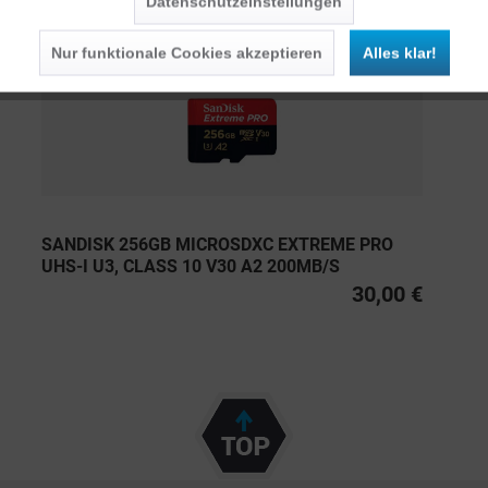
Datenschutzeinstellungen
Persönliche Empfehlungen
Nur funktionale Cookies akzeptieren
Alles klar!
SANDISK 256GB MICROSDXC EXTREME PRO
UHS-I U3, CLASS 10 V30 A2 200MB/S
30,00 €