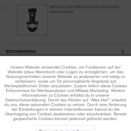
INSTA360 MOTORRAD U-BÜGELHALTERUNG
Aufpreis
: 44,95 €*
BESCHREIBUNG
Das ultimative Tool für Third-Person-Actionaufnahmen.
Hergestellt aus robuster Kohlefaser mit...
mehr
Unsere Website verwendet Cookies, um Funktionen auf der
Aktiv
Funktionale
Website (etwa Warenkorb oder Login) zu ermöglichen, um das
Nutzungsverhalten unserer Website zu analysieren und stetig zu
BEWERTUNGEN
0
verbessern, sowie um Dir personalisierte Angebote auf
Inaktiv
Bewertungen lesen, schreiben und diskutieren...
mehr
Tracking
Werbeplattformen Dritter anzubieten. Zudem liefern diese Cookies
Erkenntnisse für Werbeanalysen und Affiliate-Marketing. Weitere
Informationen zu Cookies erhältst du in unserer
ÄHNLICHE ARTIKEL
Datenschutzerklärung. Durch das Klicken auf "Alles klar!" erlaubst
Inaktiv
Personalisierung
du uns, diese optionalen Cookies zu setzen. Durch eine Änderung
Diese Artikel sind dem Produkt ähnlich ...
mehr
der Einstellungen in deinem Internetbrowser kannst du die
Übertragung von Cookies deaktivieren oder einschränken. Bereits
gespeicherte Cookies können jederzeit gelöscht werden.
Inaktiv
Service