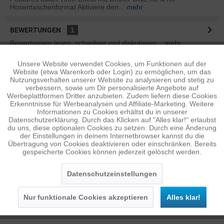
Hosentaschenformat Aktiviere den...
mehr
BEWERTUNGEN
1
Bewertungen lesen, schreiben und diskutieren...
mehr
Unsere Website verwendet Cookies, um Funktionen auf der
Aktiv
Funktionale
ÄHNLICHE ARTIKEL
Website (etwa Warenkorb oder Login) zu ermöglichen, um das
Diese Artikel sind dem Produkt ähnlich ...
mehr
Nutzungsverhalten unserer Website zu analysieren und stetig zu
verbessern, sowie um Dir personalisierte Angebote auf
Inaktiv
Tracking
Werbeplattformen Dritter anzubieten. Zudem liefern diese Cookies
Erkenntnisse für Werbeanalysen und Affiliate-Marketing. Weitere
Informationen zu Cookies erhältst du in unserer
Datenschutzerklärung. Durch das Klicken auf "Alles klar!" erlaubst
Persönliche Empfehlungen
Inaktiv
Personalisierung
du uns, diese optionalen Cookies zu setzen. Durch eine Änderung
der Einstellungen in deinem Internetbrowser kannst du die
Übertragung von Cookies deaktivieren oder einschränken. Bereits
gespeicherte Cookies können jederzeit gelöscht werden.
Inaktiv
Service
Datenschutzeinstellungen
Nur funktionale Cookies akzeptieren
Alles klar!