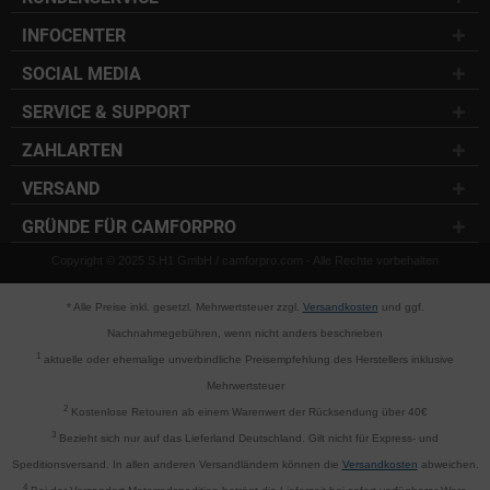
INFOCENTER
SOCIAL MEDIA
SERVICE & SUPPORT
ZAHLARTEN
VERSAND
GRÜNDE FÜR CAMFORPRO
Copyright © 2025 S.H1 GmbH / camforpro.com - Alle Rechte vorbehalten
* Alle Preise inkl. gesetzl. Mehrwertsteuer zzgl.
Versandkosten
und ggf.
Nachnahmegebühren, wenn nicht anders beschrieben
1
aktuelle oder ehemalige unverbindliche Preisempfehlung des Herstellers inklusive
Mehrwertsteuer
2
Kostenlose Retouren ab einem Warenwert der Rücksendung über 40€
3
Bezieht sich nur auf das Lieferland Deutschland. Gilt nicht für Express- und
Speditionsversand. In allen anderen Versandländern können die
Versandkosten
abweichen.
4