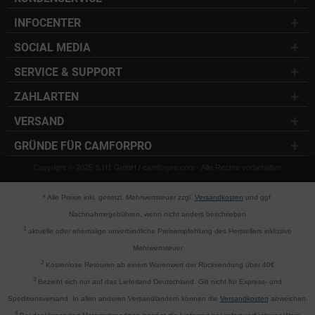
INFOCENTER
SOCIAL MEDIA
SERVICE & SUPPORT
ZAHLARTEN
VERSAND
GRÜNDE FÜR CAMFORPRO
Copyright © 2025 S.H1 GmbH / camforpro.com - Alle Rechte vorbehalten
* Alle Preise inkl. gesetzl. Mehrwertsteuer zzgl.
Versandkosten
und ggf.
Nachnahmegebühren, wenn nicht anders beschrieben
1
aktuelle oder ehemalige unverbindliche Preisempfehlung des Herstellers inklusive
Mehrwertsteuer
2
Kostenlose Retouren ab einem Warenwert der Rücksendung über 40€
3
Bezieht sich nur auf das Lieferland Deutschland. Gilt nicht für Express- und
Speditionsversand. In allen anderen Versandländern können die
Versandkosten
abweichen.
4