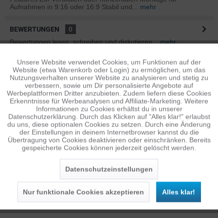
Aufnahmen in 9:16 oder 16:9 Stabil und...
mehr
BEWERTUNGEN
0
Bewertungen lesen, schreiben und diskutieren...
mehr
Unsere Website verwendet Cookies, um Funktionen auf der
Aktiv
Funktionale
ÄHNLICHE ARTIKEL
Website (etwa Warenkorb oder Login) zu ermöglichen, um das
Diese Artikel sind dem Produkt ähnlich ...
mehr
Nutzungsverhalten unserer Website zu analysieren und stetig zu
verbessern, sowie um Dir personalisierte Angebote auf
Inaktiv
Tracking
Werbeplattformen Dritter anzubieten. Zudem liefern diese Cookies
Erkenntnisse für Werbeanalysen und Affiliate-Marketing. Weitere
Informationen zu Cookies erhältst du in unserer
Datenschutzerklärung. Durch das Klicken auf "Alles klar!" erlaubst
Persönliche Empfehlungen
Inaktiv
Personalisierung
du uns, diese optionalen Cookies zu setzen. Durch eine Änderung
der Einstellungen in deinem Internetbrowser kannst du die
Übertragung von Cookies deaktivieren oder einschränken. Bereits
gespeicherte Cookies können jederzeit gelöscht werden.
Inaktiv
Service
Datenschutzeinstellungen
Nur funktionale Cookies akzeptieren
Alles klar!