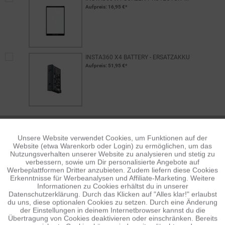
Aufpreis
: 16,95 €*
INSTA360 X4 BATTERY - ERSATZAKKU
Aufpreis
: 51,95 €*
BESCHREIBUNG
Unsere Website verwendet Cookies, um Funktionen auf der
Aktiv
Funktionale
Website (etwa Warenkorb oder Login) zu ermöglichen, um das
Ersatzteil für den USB-Port, wenn Dir die Abdeckung abhanden
Nutzungsverhalten unserer Website zu analysieren und stetig zu
gekommen ist. Schutz vor Staub...
mehr
verbessern, sowie um Dir personalisierte Angebote auf
Inaktiv
Tracking
Werbeplattformen Dritter anzubieten. Zudem liefern diese Cookies
BEWERTUNGEN
Erkenntnisse für Werbeanalysen und Affiliate-Marketing. Weitere
0
Informationen zu Cookies erhältst du in unserer
Bewertungen lesen, schreiben und diskutieren...
mehr
Datenschutzerklärung. Durch das Klicken auf "Alles klar!" erlaubst
Inaktiv
Personalisierung
du uns, diese optionalen Cookies zu setzen. Durch eine Änderung
der Einstellungen in deinem Internetbrowser kannst du die
ÄHNLICHE ARTIKEL
Übertragung von Cookies deaktivieren oder einschränken. Bereits