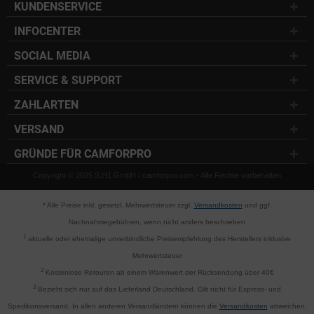
KUNDENSERVICE
INFOCENTER
SOCIAL MEDIA
SERVICE & SUPPORT
ZAHLARTEN
VERSAND
GRÜNDE FÜR CAMFORPRO
Copyright © 2025 S.H1 GmbH / camforpro.com - Alle Rechte vorbehalten
* Alle Preise inkl. gesetzl. Mehrwertsteuer zzgl.
Versandkosten
und ggf.
Nachnahmegebühren, wenn nicht anders beschrieben
1
aktuelle oder ehemalige unverbindliche Preisempfehlung des Herstellers inklusive
Mehrwertsteuer
2
Kostenlose Retouren ab einem Warenwert der Rücksendung über 40€
3
Bezieht sich nur auf das Lieferland Deutschland. Gilt nicht für Express- und
Speditionsversand. In allen anderen Versandländern können die
Versandkosten
abweichen.