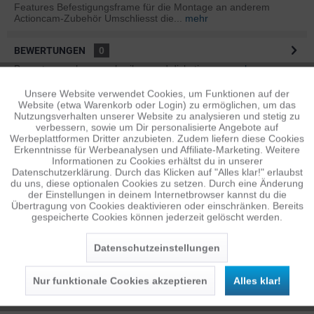
Features Befestigungsframe für die Montage an anderem
Actioncam-Zubehör Umschliesst die...
mehr
BEWERTUNGEN
0
Bewertungen lesen, schreiben und diskutieren...
mehr
Unsere Website verwendet Cookies, um Funktionen auf der
Aktiv
Funktionale
ÄHNLICHE ARTIKEL
Website (etwa Warenkorb oder Login) zu ermöglichen, um das
Nutzungsverhalten unserer Website zu analysieren und stetig zu
Diese Artikel sind dem Produkt ähnlich ...
mehr
verbessern, sowie um Dir personalisierte Angebote auf
Inaktiv
Tracking
Werbeplattformen Dritter anzubieten. Zudem liefern diese Cookies
Erkenntnisse für Werbeanalysen und Affiliate-Marketing. Weitere
Informationen zu Cookies erhältst du in unserer
Datenschutzerklärung. Durch das Klicken auf "Alles klar!" erlaubst
Inaktiv
Personalisierung
Persönliche Empfehlungen
du uns, diese optionalen Cookies zu setzen. Durch eine Änderung
der Einstellungen in deinem Internetbrowser kannst du die
Übertragung von Cookies deaktivieren oder einschränken. Bereits
gespeicherte Cookies können jederzeit gelöscht werden.
Inaktiv
Service
Datenschutzeinstellungen
Nur funktionale Cookies akzeptieren
Alles klar!