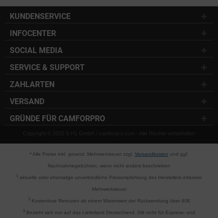
KUNDENSERVICE
INFOCENTER
SOCIAL MEDIA
SERVICE & SUPPORT
ZAHLARTEN
VERSAND
GRÜNDE FÜR CAMFORPRO
Copyright © 2025 S.H1 GmbH / camforpro.com - Alle Rechte vorbehalten
* Alle Preise inkl. gesetzl. Mehrwertsteuer zzgl.
Versandkosten
und ggf.
Nachnahmegebühren, wenn nicht anders beschrieben
1
aktuelle oder ehemalige unverbindliche Preisempfehlung des Herstellers inklusive
Mehrwertsteuer
2
Kostenlose Retouren ab einem Warenwert der Rücksendung über 40€
3
Bezieht sich nur auf das Lieferland Deutschland. Gilt nicht für Express- und