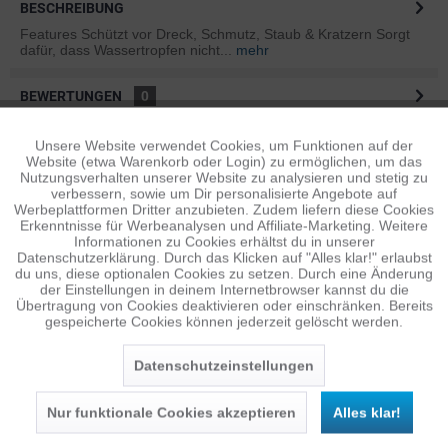
BESCHREIBUNG
Features Schützt vor Dreck, Schmutz, Staub & Kratzern Sorgt
dafür, dass Wassertropfen nicht...
mehr
BEWERTUNGEN
0
Bewertungen lesen, schreiben und diskutieren...
mehr
Unsere Website verwendet Cookies, um Funktionen auf der
Aktiv
Funktionale
Website (etwa Warenkorb oder Login) zu ermöglichen, um das
ÄHNLICHE ARTIKEL
Nutzungsverhalten unserer Website zu analysieren und stetig zu
verbessern, sowie um Dir personalisierte Angebote auf
Diese Artikel sind dem Produkt ähnlich ...
mehr
Inaktiv
Tracking
Werbeplattformen Dritter anzubieten. Zudem liefern diese Cookies
Erkenntnisse für Werbeanalysen und Affiliate-Marketing. Weitere
Informationen zu Cookies erhältst du in unserer
Datenschutzerklärung. Durch das Klicken auf "Alles klar!" erlaubst
Inaktiv
Personalisierung
du uns, diese optionalen Cookies zu setzen. Durch eine Änderung
Persönliche Empfehlungen
der Einstellungen in deinem Internetbrowser kannst du die
Übertragung von Cookies deaktivieren oder einschränken. Bereits
gespeicherte Cookies können jederzeit gelöscht werden.
Inaktiv
Service
Datenschutzeinstellungen
Nur funktionale Cookies akzeptieren
Alles klar!