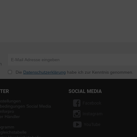
n
Die
Datenschutzerklärung
habe ich zur Kenntnis genommen.
NTER
SOCIAL MEDIA
nstellungen
Facebook
bedingungen Social Media
mforpro
Instagram
ter Händler
YouTube
rogramm
gleichstabelle