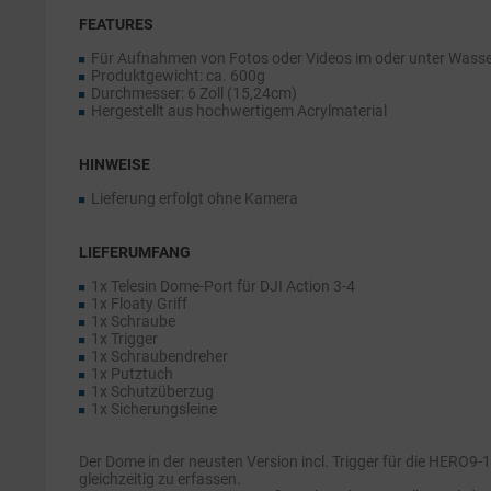
FEATURES
Für Aufnahmen von Fotos oder Videos im oder unter Wass
Produktgewicht: ca. 600g
Durchmesser: 6 Zoll (15,24cm)
Hergestellt aus hochwertigem Acrylmaterial
HINWEISE
Lieferung erfolgt ohne Kamera
LIEFERUMFANG
1x Telesin Dome-Port für DJI Action 3-4
1x Floaty Griff
1x Schraube
1x Trigger
1x Schraubendreher
1x Putztuch
1x Schutzüberzug
1x Sicherungsleine
Der Dome in der neusten Version incl. Trigger für die HERO9
gleichzeitig zu erfassen.