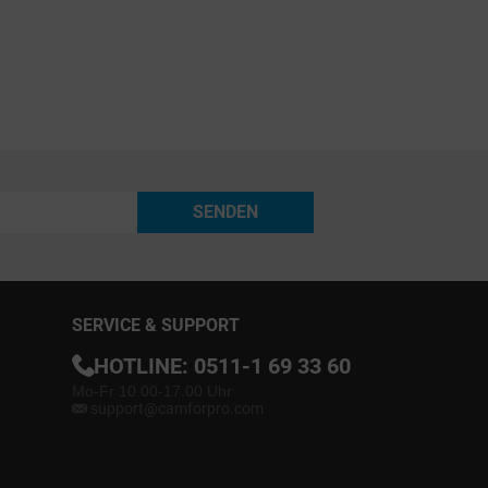
SENDEN
SERVICE & SUPPORT
HOTLINE:
0511-1 69 33 60
Mo-Fr 10.00-17.00 Uhr
support@camforpro.com