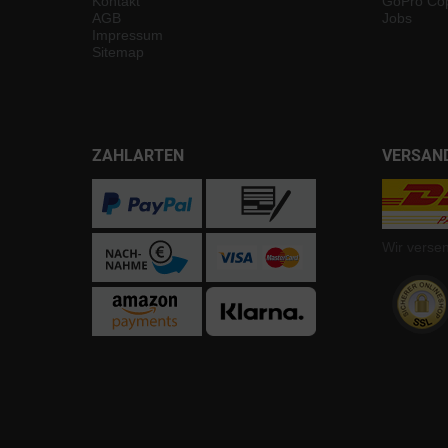
Kontakt
GoPro Cop
AGB
Jobs
Impressum
Sitemap
ZAHLARTEN
VERSAN
Wir verse