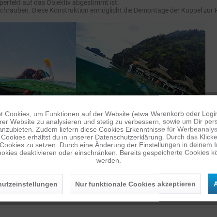
perfekt auf das Objektiv abgestimmt ist.
schrauben. Diese Konstruktion ermöglicht die Demontage der Kuppel zur 
 Cookies, um Funktionen auf der Website (etwa Warenkorb oder Logi
er Website zu analysieren und stetig zu verbessern, sowie um Dir pers
anzubieten. Zudem liefern diese Cookies Erkenntnisse für Werbeanalyse
Cookies erhältst du in unserer Datenschutzerklärung. Durch das Klicken 
 Cookies zu setzen. Durch eine Änderung der Einstellungen in deinem 
okies deaktivieren oder einschränken. Bereits gespeicherte Cookies kö
werden.
utzeinstellungen
Nur funktionale Cookies akzeptieren
A