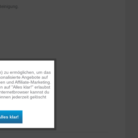
Reinigung.
n) zu ermöglichen, um das
Aktiv
onalisierte Angebote auf
n und Affiliate-Marketing.
auf "Alles klar!" erlaubst
Inaktiv
Internetbrowser kannst du
nnen jederzeit gelöscht
Inaktiv
lles klar!
Inaktiv