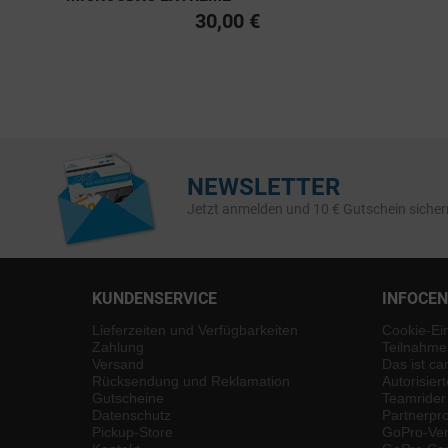
PRO UHS-I U3, CLASS 10
30,00 €
V30 A2 200MB/S
NEWSLETTER
Jetzt anmelden und 10 € Gutschein sicher
KUNDENSERVICE
INFOCE
Lieferzeiten und Verfügbarkeiten
Cookie-Ei
Zahlung
Teilnahme
Versand
Das ist ca
Rücksendung und Reklamation
Autorisier
Gutscheine
Teamrider
Datenschutz
Partnerp
Pickup-Store
GoPro-Ver